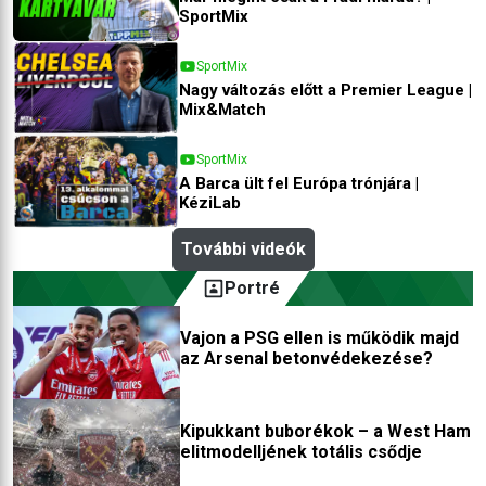
SportMix
SportMix
Nagy változás előtt a Premier League |
Mix&Match
SportMix
A Barca ült fel Európa trónjára |
KéziLab
További videók
Portré
Vajon a PSG ellen is működik majd
az Arsenal betonvédekezése?
Kipukkant buborékok – a West Ham
elitmodelljének totális csődje