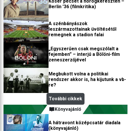
Kóser pecsét a horogkereszten –
Berlin ’36 (filmkritika)
A szénbányászok
leszármazottainak üvöltésétől
remegnek a stadion falai
„Egyszerűen csak megszólalt a
fejemben” – interjú a Bölöni-film
zeneszerzőjével
Megbukott volna a politikai
rendszer akkor is, ha kijutunk a vb-
re?
További cikkek
Könyvajánló
A hátravont középcsatár diadala
(könyvajánló)