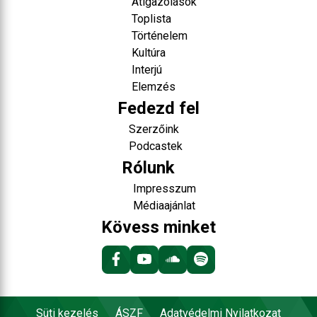
Átigazolások
Toplista
Történelem
Kultúra
Interjú
Elemzés
Fedezd fel
Szerzőink
Podcastek
Rólunk
Impresszum
Médiaajánlat
Kövess minket
Süti kezelés
ÁSZF
Adatvédelmi Nyilatkozat