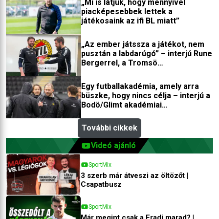
„Mi is látjuk, hogy mennyivel
piacképesebbek lettek a
játékosaink az ifi BL miatt”
„Az ember játssza a játékot, nem
pusztán a labdarúgó” – interjú Rune
Bergerrel, a Tromsö
edzőfejlesztőjével
Egy futballakadémia, amely arra
büszke, hogy nincs célja – interjú a
Bodö/Glimt akadémiai
igazgatójával
További cikkek
Videó ajánló
SportMix
3 szerb már átveszi az öltözőt |
Csapatbusz
SportMix
Már megint csak a Fradi marad? |