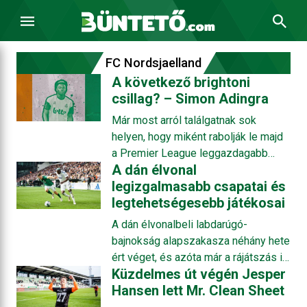
FC Nordsjaelland
A következő brightoni
csillag? – Simon Adingra
Már most arról találgatnak sok
helyen, hogy miként rabolják le majd
a Premier League leggazdagabb
A dán élvonal
csapatai a Brighton keretét, a nemrég
legizgalmasabb csapatai és
megjelentek szerint azonban a
legtehetségesebb játékosai
tengerparton aligha aggódnak, mert
az „utánpótlás” már be van készítve.
A dán élvonalbeli labdarúgó-
Ott van például Simon Adingra, aki a
bajnokság alapszakasza néhány hete
belga élvonal mellett az Európa-liga
ért véget, és azóta már a rájátszás is
mérkőzésein is megmutatta, hogy
Küzdelmes út végén Jesper
kezdetét vette. A szezon
készen áll a szigetországi
Hansen lett Mr. Clean Sheet
legfontosabb időszakához érkezve
szerepvállalásra, és alig várja, hogy
tekintsük is át, hogy mely csapatok