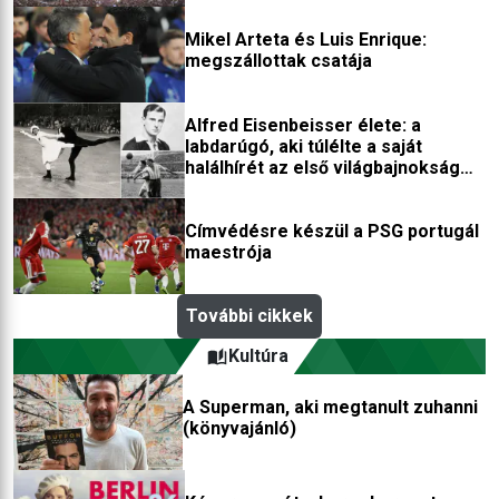
Mikel Arteta és Luis Enrique:
megszállottak csatája
Alfred Eisenbeisser élete: a
labdarúgó, aki túlélte a saját
halálhírét az első világbajnokság
után
Címvédésre készül a PSG portugál
maestrója
További cikkek
Kultúra
A Superman, aki megtanult zuhanni
(könyvajánló)