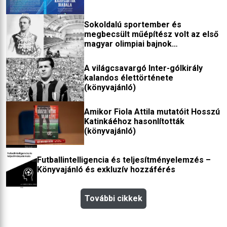
Sokoldalú sportember és
megbecsült műépítész volt az első
magyar olimpiai bajnok
(könyvajánló)
A világcsavargó Inter-gólkirály
kalandos élettörténete
(könyvajánló)
Amikor Fiola Attila mutatóit Hosszú
Katinkáéhoz hasonlították
(könyvajánló)
Futballintelligencia és teljesítményelemzés –
Könyvajánló és exkluzív hozzáférés
További cikkek