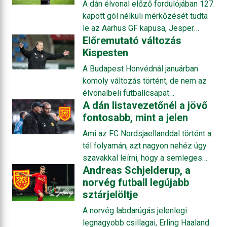
A dán élvonal előző fordulójában 127.
Roberto De Zerbi sikersztorijának ő
nyújtották eddig a legmeggyőzőbb
kapott gól nélküli mérkőzését tudta
legyen a következő sztárja, akiért
teljesítményt, kik okoztak csalódást,
le az Aarhus GF kapusa, Jesper
font tízmilliók röpködnek majd.
és mely kulcsjátékosokat érdemes
Előremutató változás
Hansen. A 38 éves hálóőr nem
nyomon követni a továbbiakban. Az
Kispesten
titkoltan régóta üldözte ezt a célt, és
Opta Analyst elemzésének magyar
mindeközben csapatával is
A Budapest Honvédnál januárban
nyelvre fordításával nem titkolt
reményteljes helyzetben van a
komoly változás történt, de nem az
szándékunk a varázslatos és sajátos
bronzéremért vívott csatában.
élvonalbeli futballcsapat
atmoszférával rendelkező skandináv
A dán listavezetőnél a jövő
kötelékében, hanem az
futball bemutatása, illetve hazai
fontosabb, mint a jelen
utánpótlásban. A Magyar Futball
népszerűsítése.
Akadémia korábbi vezetője, Simon
Ami az FC Nordsjaellanddal történt a
Miklós ugyanis közös
tél folyamán, azt nagyon nehéz úgy
megegyezéssel távozott, a helyét
szavakkal leírni, hogy a semleges
pedig Fehér Péter vette át, aki
Andreas Schjelderup, a
szurkoló ne tartsa őrültnek a klubnál
Dániából érkezett, hogy segítse a
norvég futball legújabb
dolgozókat. Eladják az egyik
klub fejlesztését. De kicsoda ő, mit
sztárjelöltje
legjobbjukat, az még hagyján; az
várhatunk tőle, és milyen
edző felfelé bukik, a helyét pedig
A norvég labdarúgás jelenlegi
elképzelései vannak a
egy abszolút újonc veszi át; eközben
legnagyobb csillagai, Erling Haaland
labdarúgásról?