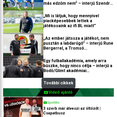
más edzőm nem” – interjú Szendrei
látott magasságba érhet.
Norberttel
„Mi is látjuk, hogy mennyivel
piacképesebbek lettek a
játékosaink az ifi BL miatt”
„Az ember játssza a játékot, nem
pusztán a labdarúgó” – interjú Rune
Bergerrel, a Tromsö
edzőfejlesztőjével
Egy futballakadémia, amely arra
büszke, hogy nincs célja – interjú a
Bodö/Glimt akadémiai
igazgatójával
További cikkek
Videó ajánló
SportMix
3 szerb már átveszi az öltözőt |
Csapatbusz