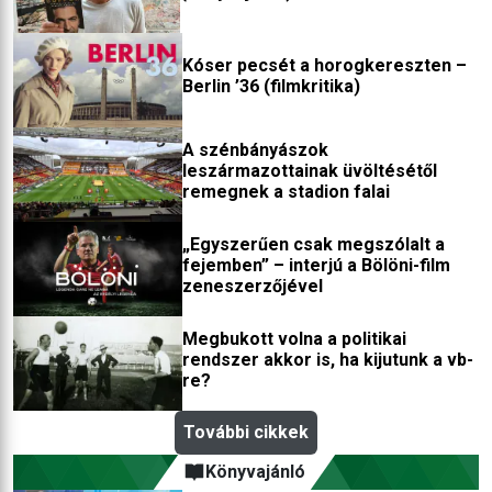
Kóser pecsét a horogkereszten –
Berlin ’36 (filmkritika)
A szénbányászok
leszármazottainak üvöltésétől
remegnek a stadion falai
„Egyszerűen csak megszólalt a
fejemben” – interjú a Bölöni-film
zeneszerzőjével
Megbukott volna a politikai
rendszer akkor is, ha kijutunk a vb-
re?
További cikkek
Könyvajánló