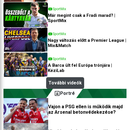
SportMix
Már megint csak a Fradi marad? |
SportMix
SportMix
Nagy változás előtt a Premier League |
Mix&Match
SportMix
A Barca ült fel Európa trónjára |
KéziLab
További videók
Portré
Vajon a PSG ellen is működik majd
az Arsenal betonvédekezése?