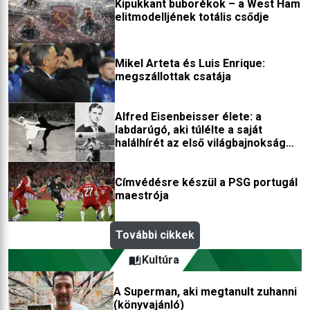
Kipukkant buborékok – a West Ham
elitmodelljének totális csődje
Mikel Arteta és Luis Enrique:
megszállottak csatája
Alfred Eisenbeisser élete: a
labdarúgó, aki túlélte a saját
halálhírét az első világbajnokság
után
Címvédésre készül a PSG portugál
maestrója
További cikkek
Kultúra
A Superman, aki megtanult zuhanni
(könyvajánló)