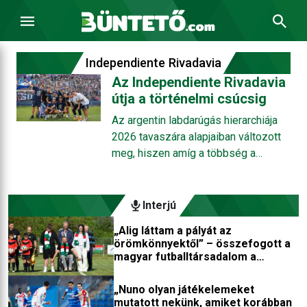
Independiente Rivadavia
Az Independiente Rivadavia
útja a történelmi csúcsig
Az argentin labdarúgás hierarchiája
2026 tavaszára alapjaiban változott
meg, hiszen amíg a többség a
Buenos Aires-i óriásokra figyel, az
Andok lábánál egy csendes
forradalom zajlik. Az Independiente
Interjú
Rivadavia három év alatt a
„Alig láttam a pályát az
másodosztályból a Libertadores-
örömkönnyektől” – összefogott a
kupába és az argentin bajnokság
magyar futballtársadalom a
élére jutott, Mendoza kék fele
kerekesszékbe került játékosért
meghódította a Maracanát és az
„Nuno olyan játékelemeket
országos elitet, idén pedig soha nem
mutatott nekünk, amiket korábban