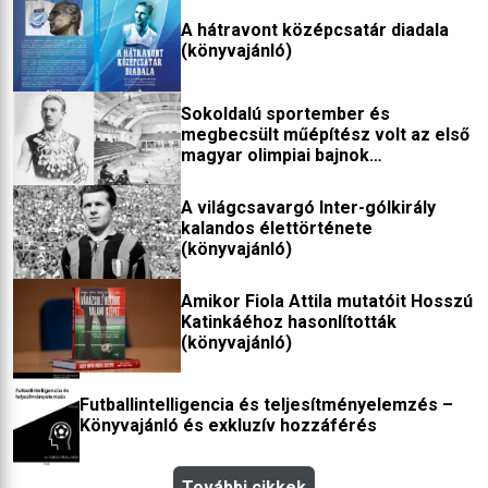
A hátravont középcsatár diadala
(könyvajánló)
Sokoldalú sportember és
megbecsült műépítész volt az első
magyar olimpiai bajnok
(könyvajánló)
A világcsavargó Inter-gólkirály
kalandos élettörténete
(könyvajánló)
Amikor Fiola Attila mutatóit Hosszú
Katinkáéhoz hasonlították
(könyvajánló)
Futballintelligencia és teljesítményelemzés –
Könyvajánló és exkluzív hozzáférés
További cikkek