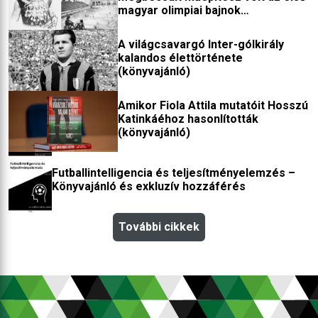
magyar olimpiai bajnok
(könyvajánló)
A világcsavargó Inter-gólkirály
kalandos élettörténete
(könyvajánló)
Amikor Fiola Attila mutatóit Hosszú
Katinkáéhoz hasonlították
(könyvajánló)
Futballintelligencia és teljesítményelemzés –
Könyvajánló és exkluzív hozzáférés
További cikkek