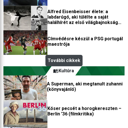
Alfred Eisenbeisser élete: a
labdarúgó, aki túlélte a saját
halálhírét az első világbajnokság
után
Címvédésre készül a PSG portugál
maestrója
További cikkek
Kultúra
A Superman, aki megtanult zuhanni
(könyvajánló)
Kóser pecsét a horogkereszten –
Berlin ’36 (filmkritika)