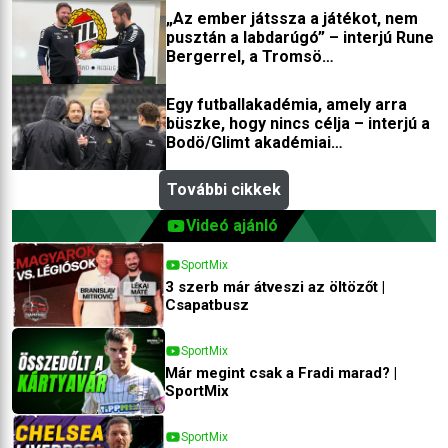
„Az ember játssza a játékot, nem
pusztán a labdarúgó” – interjú Rune
Bergerrel, a Tromsö
edzőfejlesztőjével
Egy futballakadémia, amely arra
büszke, hogy nincs célja – interjú a
Bodö/Glimt akadémiai
igazgatójával
További cikkek
Videó ajánló
SportMix
3 szerb már átveszi az öltözőt |
Csapatbusz
SportMix
Már megint csak a Fradi marad? |
SportMix
SportMix