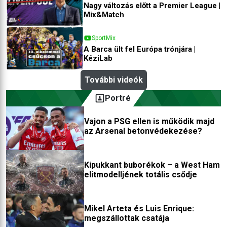
Nagy változás előtt a Premier League |
Mix&Match
SportMix
A Barca ült fel Európa trónjára |
KéziLab
További videók
Portré
Vajon a PSG ellen is működik majd
az Arsenal betonvédekezése?
Kipukkant buborékok – a West Ham
elitmodelljének totális csődje
Mikel Arteta és Luis Enrique:
megszállottak csatája