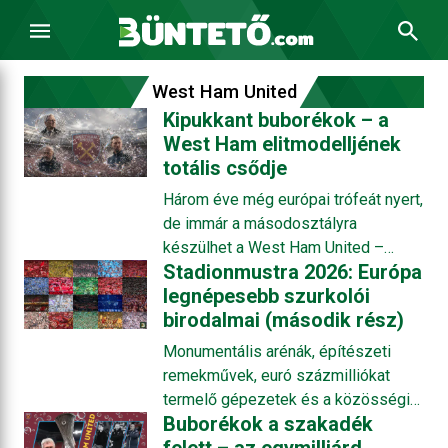
West Ham United
Kipukkant buborékok – a
West Ham elitmodelljének
totális csődje
Három éve még európai trófeát nyert,
de immár a másodosztályra
készülhet a West Ham United –
Stadionmustra 2026: Európa
Anglia kilencedik és a világ 20.
legnépesebb szurkolói
legnagyobb árbevételű futballklubja.
birodalmai (második rész)
A The Hammers az egész
szezonban szenvedett és majdnem
Monumentális arénák, építészeti
végig kieső helyen állt, az pedig már
remekművek, euró százmilliókat
a sors kegyelemdöfése, hogy éppen
termelő gépezetek és a közösségi
az ősi rivális Tottenham Hotspur
Buborékok a szakadék
extázis legszilárdabb bástyái.
menekült meg közvetlenül előtte. De
Stadionok, ahol tízezrek képeznek