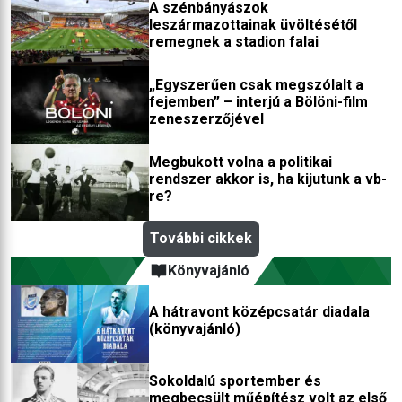
A szénbányászok
leszármazottainak üvöltésétől
remegnek a stadion falai
„Egyszerűen csak megszólalt a
fejemben” – interjú a Bölöni-film
zeneszerzőjével
Megbukott volna a politikai
rendszer akkor is, ha kijutunk a vb-
re?
További cikkek
Könyvajánló
A hátravont középcsatár diadala
(könyvajánló)
Sokoldalú sportember és
megbecsült műépítész volt az első