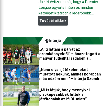
erősebb, mint valaha
Jó két évtizede már, hogy a Premier
nem jó irányba haladnak a dolgok.
Valentin-nap alkalmából.
League egyértelműen és minden
kétséget kizáróan a legerősebb
futballbajnokság a glóbuszon,
További cikkek
minden mértékadó és objektív
szemléletű szakmabeli, elemző,
újságíró és szurkoló számára ez az
Interjú
evidens alapállás. A PL a három
másik topligát sok évvel ezelőtt
„Alig láttam a pályát az
lekörözte már, de ebben a
örömkönnyektől” – összefogott a
magyar futballtársadalom a
szezonban immár saját magán is
kerekesszékbe került játékosért
kezd túlnőni, a nemzetközi indulást
„Nuno olyan játékelemeket
jelentő helyekért sosem látott
mutatott nekünk, amiket korábban
tülekedés zajlik.
más edzőm nem” – interjú Szendrei
Norberttel
„Mi is látjuk, hogy mennyivel
piacképesebbek lettek a
játékosaink az ifi BL miatt”