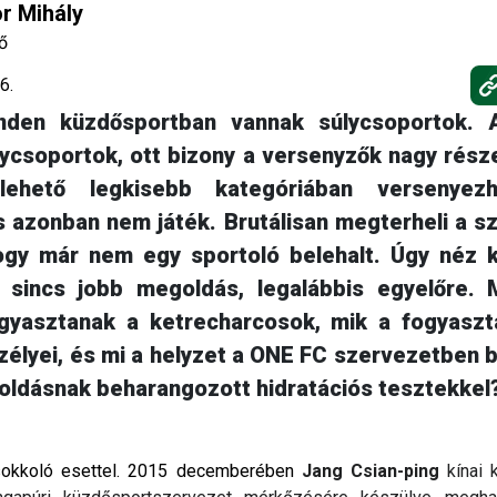
r Mihály
ő
6.
nden küzdősportban vannak súlycsoportok. 
ycsoportok, ott bizony a versenyzők nagy rész
ehető legkisebb kategóriában versenyez
 azonban nem játék. Brutálisan megterheli a s
hogy már nem egy sportoló belehalt. Úgy néz k
sincs jobb megoldás, legalábbis egyelőre. 
gyasztanak a ketrecharcosok, mik a fogyasztá
szélyei, és mi a helyzet a ONE FC szervezetben 
ldásnak beharangozott hidratációs tesztekkel
sokkoló esettel. 2015 decemberében
Jang Csian-ping
kínai 