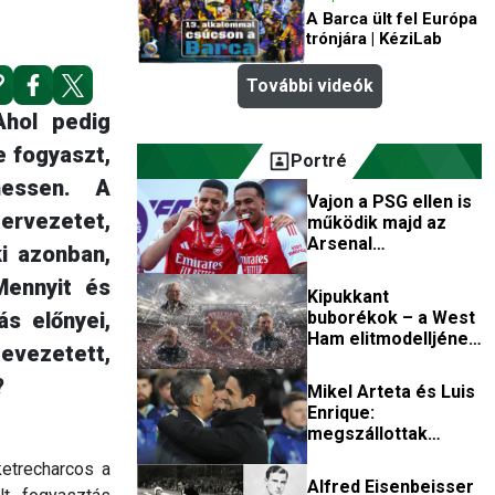
A Barca ült fel Európa
trónjára | KéziLab
További videók
Ahol pedig
e fogyaszt,
Portré
hessen. A
Vajon a PSG ellen is
zervezetet,
működik majd az
Arsenal
i azonban,
betonvédekezése?
Mennyit és
Kipukkant
buborékok – a West
s előnyei,
Ham elitmodelljének
bevezetett,
totális csődje
?
Mikel Arteta és Luis
Enrique:
megszállottak
csatája
ketrecharcos a
Alfred Eisenbeisser