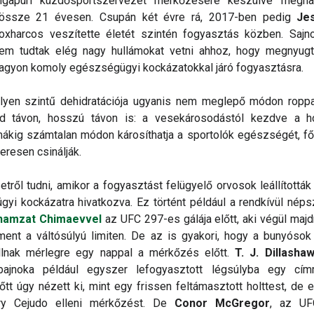
gapúri küzdősportszervezet mérkőzésére készülve meghal
össze 21 évesen. Csupán két évre rá, 2017-ben pedig
Je
boxharcos veszítette életét szintén fogyasztás közben. Saj
sem tudtak elég nagy hullámokat vetni ahhoz, hogy megnyug
agyon komoly egészségügyi kockázatokkal járó fogyasztásra.
ilyen szintű dehidratációja ugyanis nem meglepő módon roppa
d távon, hosszú távon is: a vesekárosodástól kezdve a h
kig számtalan módon károsíthatja a sportolók egészségét, f
eresen csinálják.
tről tudni, amikor a fogyasztást felügyelő orvosok leállítottá
yi kockázatra hivatkozva. Ez történt például a rendkívül nép
Khamzat Chimaevvel
az UFC 297-es gálája előtt, aki végül ma
úlment a váltósúlyú limiten. De az is gyakori, hogy a bunyósok
llnak mérlegre egy nappal a mérkőzés előtt.
T. J. Dillasha
bajnoka például egyszer lefogyasztott légsúlyba egy c
tt úgy nézett ki, mint egy frissen feltámasztott holttest, de 
ry Cejudo elleni mérkőzést. De
Conor McGregor
, az UF