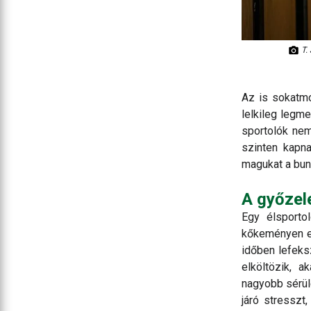
T.
Az is sokatm
lelkileg legm
sportolók ne
szinten kapna
magukat a bun
A győzel
Egy élsporto
kőkeményen ed
időben lefeks
elköltözik, a
nagyobb sérül
járó stresszt,