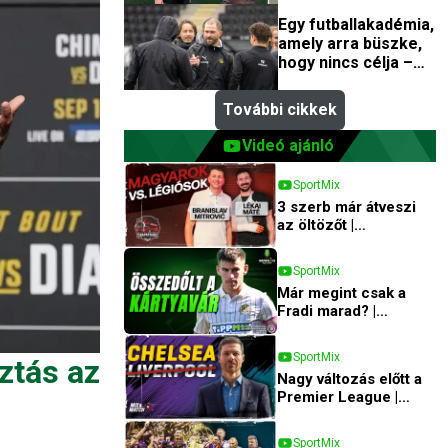
Rune Bergerrel, a
Egy futballakadémia,
Tromsö
amely arra büszke,
edzőfejlesztőjével
hogy nincs célja –
interjú a Bodö/Glimt
akadémiai
További cikkek
igazgatójával
Videó ajánló
SportMix
3 szerb már átveszi
az öltözőt |
Csapatbusz
SportMix
Már megint csak a
Fradi marad? |
SportMix
SportMix
ztás az
Nagy változás előtt a
Premier League |
Mix&Match
SportMix