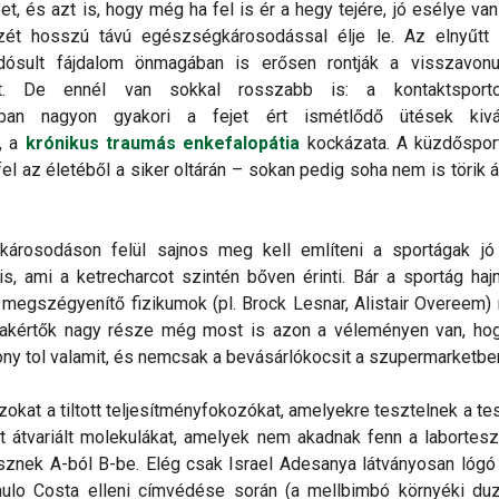
t, és azt is, hogy még ha fel is ér a hegy tejére, jó esélye van
szét hosszú távú egészségkárosodással élje le. Az elnyűtt 
ndósult fájdalom önmagában is erősen rontják a visszavonul
ét. De ennél van sokkal rosszabb is: a kontaktsport
kban nagyon gyakori a fejet ért ismétlődő ütések kivál
, a
krónikus traumás enkefalopátia
kockázata. A küzdősport
el az életéből a siker oltárán – sokan pedig soha nem is törik á
árosodáson felül sajnos meg kell említeni a sportágak jó 
is, ami a ketrecharcot szintén bőven érinti. Bár a sportág hajn
t megszégyenítő fizikumok (pl. Brock Lesnar, Alistair Overeem)
szakértők nagy része még most is azon a véleményen van, ho
ny tol valamit, és nemcsak a bevásárlókocsit a szupermarketbe
okat a tiltott teljesítményfokozókat, amelyekre tesztelnek a te
it átvariált molekulákat, amelyek nem akadnak fenn a labortesz
sznek A-ból B-be. Elég csak Israel Adesanya látványosan lógó
aulo Costa elleni címvédése során (a mellbimbó környéki duz