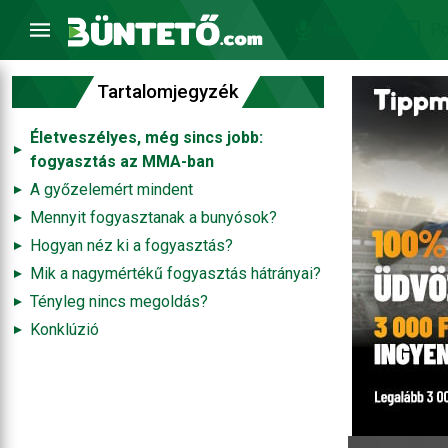
Interjú
Po
Tartalomjegyzék
Életveszélyes, még sincs jobb:
fogyasztás az MMA-ban
A győzelemért mindent
Mennyit fogyasztanak a bunyósok?
Hogyan néz ki a fogyasztás?
Mik a nagymértékű fogyasztás hátrányai?
Tényleg nincs megoldás?
Konklúzió