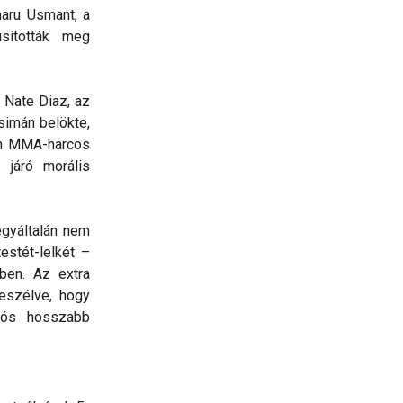
maru Usmant, a
sították meg
 Nate Diaz, az
simán belökte,
den MMA-harcos
 járó morális
egyáltalán nem
stét-lelkét –
ben. Az extra
beszélve, hogy
yós hosszabb