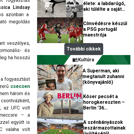
t fogyasztás
élete: a labdarúgó,
ssica Lindsay
aki túlélte a saját
nos azonban a
halálhírét az első
világbajnokság után
tató megoldás
Címvédésre készül
a PSG portugál
maestrója
nt veszélyes,
További cikkek
ormonális- és
őleg ha hosszú
Kultúra
A Superman, aki
megtanult zuhanni
k a fogyasztást
(könyvajánló)
szerű
csecsen
jdnem három és
Kóser pecsét a
 csontvázként,
horogkereszten –
Berlin ’36
w
, az UFC volt
(filmkritika)
ímmeccsre – a
A szénbányászok
ezzel együtt is
leszármazottainak
C valaha volt
üvöltésétől