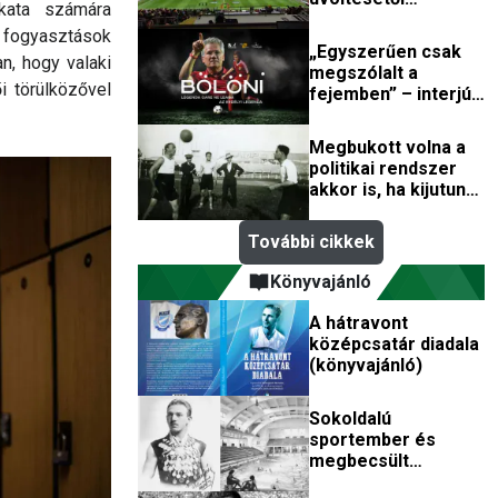
kata számára
remegnek a stadion
 fogyasztások
falai
„Egyszerűen csak
n, hogy valaki
megszólalt a
i törülközővel
fejemben” – interjú
a Bölöni-film
zeneszerzőjével
Megbukott volna a
politikai rendszer
akkor is, ha kijutunk
a vb-re?
További cikkek
Könyvajánló
A hátravont
középcsatár diadala
(könyvajánló)
Sokoldalú
sportember és
megbecsült
műépítész volt az