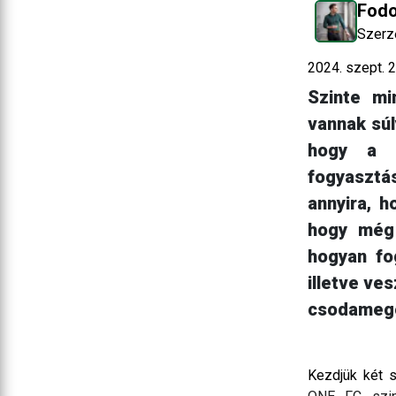
Fodo
Szerz
2024. szept. 2
Szinte mi
vannak súl
hogy a l
fogyasztás
annyira, 
hogy még 
hogyan fo
illetve ve
csodamego
Kezdjük két 