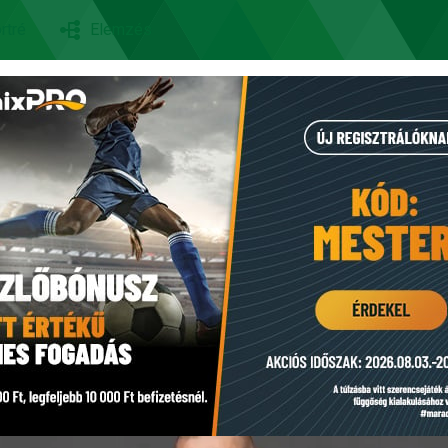
rtré
Elemzés