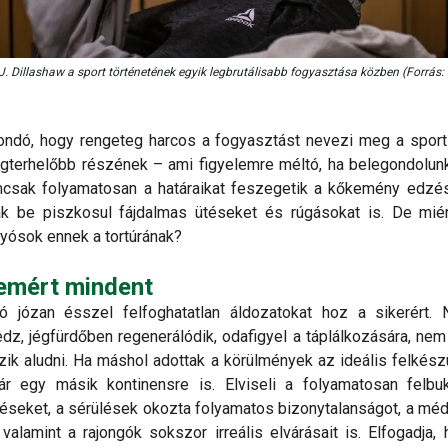
 J. Dillashaw a sport történetének egyik legbrutálisabb fogyasztása közben (Forrás
ondó, hogy rengeteg harcos a fogyasztást nevezi meg a sport
egterhelőbb részének – ami figyelemre méltó, ha belegondolun
mcsak folyamatosan a határaikat feszegetik a kőkemény edzés
k be piszkosul fájdalmas ütéseket és rúgásokat is. De miér
yósok ennek a tortúrának?
emért mindent
ló józan ésszel felfoghatatlan áldozatokat hoz a sikerért. 
z, jégfürdőben regenerálódik, odafigyel a táplálkozására, nem i
zik aludni. Ha máshol adottak a körülmények az ideális felkész
kár egy másik kontinensre is. Elviseli a folyamatosan felb
éseket, a sérülések okozta folyamatos bizonytalanságot, a mé
 valamint a rajongók sokszor irreális elvárásait is. Elfogadja,