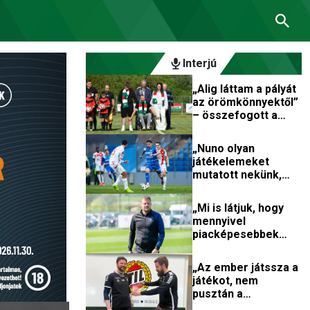
Interjú
„Alig láttam a pályát
az örömkönnyektől”
– összefogott a
magyar
futballtársadalom a
„Nuno olyan
kerekesszékbe
játékelemeket
került játékosért
mutatott nekünk,
amiket korábban
más edzőm nem” –
„Mi is látjuk, hogy
interjú Szendrei
mennyivel
Norberttel
piacképesebbek
lettek a játékosaink
az ifi BL miatt”
„Az ember játssza a
játékot, nem
pusztán a
labdarúgó” – interjú