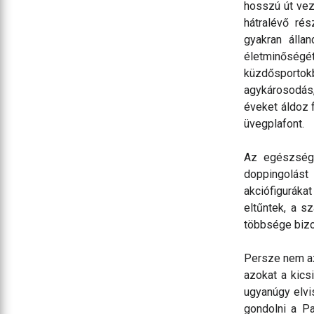
hosszú út veze
hátralévő ré
gyakran álla
életminőség
küzdősporto
agykárosodás
éveket áldoz f
üvegplafont.
Az egészségk
doppingolást 
akciófiguráka
eltűntek, a 
többsége bizo
Persze nem az
azokat a kics
ugyanúgy elvi
gondolni a P