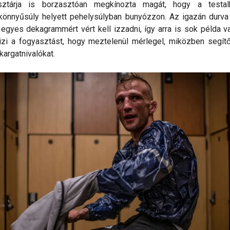
sztárja is borzasztóan megkínozta magát, hogy a testal
könnyűsúly helyett pehelysúlyban bunyózzon. Az igazán durva
egyes dekagrammért vért kell izzadni, így arra is sok példa va
tizi a fogyasztást, hogy meztelenül mérlegel, miközben segítő
akargatnivalókat.