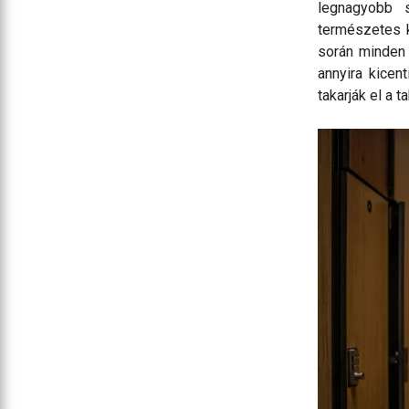
legnagyobb 
természetes 
során minden 
annyira kicen
takarják el a t