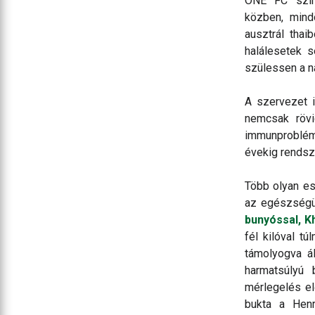
ONE FC szin
közben, mind
ausztrál thai
halálesetek 
szülessen a n
A szervezet 
nemcsak rövi
immunproblémá
évekig rendsz
Több olyan ese
az egészségüg
bunyóssal, 
fél kilóval t
támolyogva á
harmatsúlyú 
mérlegelés elő
bukta a
Hen