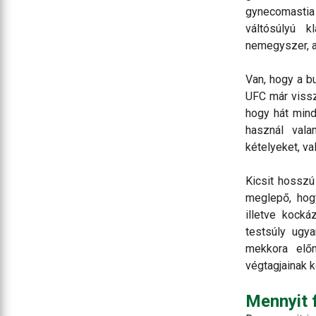
gynecomastia 
váltósúlyú 
nemegyszer, a 
Van, hogy a b
UFC már vissz
hogy hát mind
használ vala
kételyeket, v
Kicsit hosszú
meglepő, hog
illetve kock
testsúly ugya
mekkora elő
végtagjainak k
Mennyit 