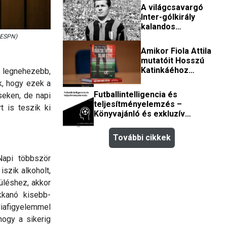
első magyar olimpiai
A világcsavargó
bajnok (könyvajánló)
Inter-gólkirály
kalandos
élettörténete
: ESPN)
(könyvajánló)
Amikor Fiola Attila
mutatóit Hosszú
Katinkáéhoz
 legnehezebb,
hasonlították
k, hogy ezek a
(könyvajánló)
Futballintelligencia és
eken, de napi
teljesítményelemzés –
t is teszik ki
Könyvajánló és exkluzív
hozzáférés
További cikkek
Napi többször
szik alkoholt,
üléshez, akkor
ukkanó kisebb-
diafigyelemmel
 hogy a sikerig