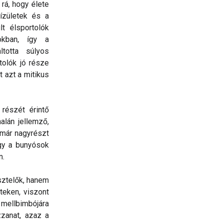
 rá, hogy élete
ízületek és a
t élsportolók
okban, így a
totta súlyos
olók jó része
t azt a mitikus
részét érintő
alán jellemző,
 már nagyrészt
gy a bunyósok
n.
sztelők, hanem
teken, viszont
 mellbimbójára
zanat, azaz a