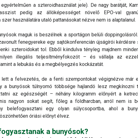
egyértelműen a szteroidhasználat jele). De nagy barátját, Ka
klasszist pedig az állóképességet növelő EPO-val gyanú
szer használatára utaló pattanásokat nézve nem is alaptalanul.
unyósok maguk is beszélnek a sportágon belüli doppingolásról.
avonult fenegyereke egy sajtókonferencián újságírói kérdésre 
enki szteroidokat tol. Ebből kiindulva tényleg majdnem min
milyen illegális teljesítményfokozót – és vállalja az ezzel
alamint a lebukás és a megbélyegzés kockázatát.
 lett a felvezetés, de a fenti szempontokat végignézve már 
y a bunyósok túlnyomó többsége hajlandó lesz megkínozni te
áztatni az egészségét – néhány kilogramm előnyért a ketrec
nis nagyon sokat segít, főleg a földharcban, arról nem is 
ny belefogyasztani egy olyan súlycsoportba, ahol a bun
öszönhetően óriási előnyt élvez.
fogyasztanak a bunyósok?