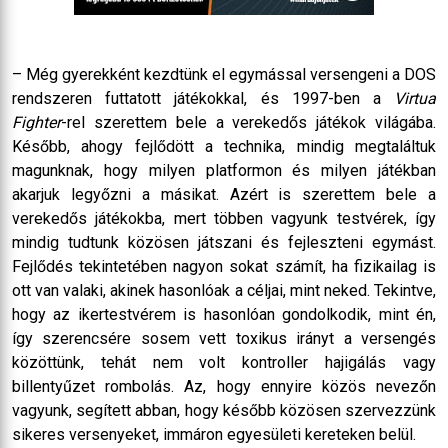
– Még gyerekként kezdtünk el egymással versengeni a DOS
rendszeren futtatott játékokkal, és 1997-ben a
Virtua
Fighter
-rel szerettem bele a verekedős játékok világába.
Később, ahogy fejlődött a technika, mindig megtaláltuk
magunknak, hogy milyen platformon és milyen játékban
akarjuk legyőzni a másikat. Azért is szerettem bele a
verekedős játékokba, mert többen vagyunk testvérek, így
mindig tudtunk közösen játszani és fejleszteni egymást.
Fejlődés tekintetében nagyon sokat számít, ha fizikailag is
ott van valaki, akinek hasonlóak a céljai, mint neked. Tekintve,
hogy az ikertestvérem is hasonlóan gondolkodik, mint én,
így szerencsére sosem vett toxikus irányt a versengés
közöttünk, tehát nem volt kontroller hajigálás vagy
billentyűzet rombolás. Az, hogy ennyire közös nevezőn
vagyunk, segített abban, hogy később közösen szervezzünk
sikeres versenyeket, immáron egyesületi kereteken belül.