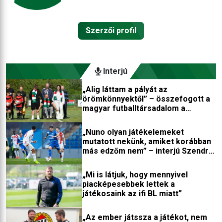
Szerzői profil
Interjú
„Alig láttam a pályát az
örömkönnyektől” – összefogott a
magyar futballtársadalom a
kerekesszékbe került játékosért
„Nuno olyan játékelemeket
mutatott nekünk, amiket korábban
más edzőm nem” – interjú Szendrei
Norberttel
„Mi is látjuk, hogy mennyivel
piacképesebbek lettek a
játékosaink az ifi BL miatt”
„Az ember játssza a játékot, nem