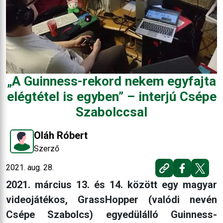
„A Guinness-rekord nekem egyfajta
elégtétel is egyben” – interjú Csépe
Szabolccsal
Oláh Róbert
Szerző
2021. aug. 28.
2021. március 13. és 14. között egy magyar
videojátékos, GrassHopper (valódi nevén
Csépe Szabolcs) egyedülálló Guinness-