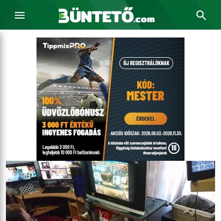
„A Guinness-rekord nekem egyfajta elégtétel is egyben” – inter