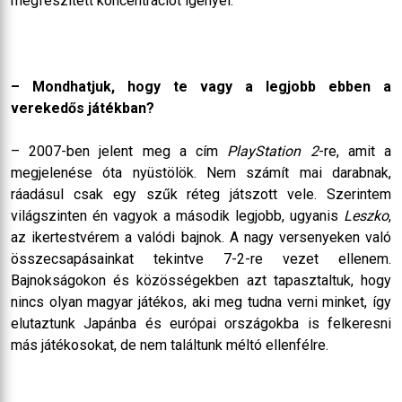
megfeszített koncentrációt igényel.
– Mondhatjuk, hogy te vagy a legjobb ebben a
verekedős játékban?
– 2007-ben jelent meg a cím
PlayStation 2
-re, amit a
megjelenése óta nyüstölök. Nem számít mai darabnak,
ráadásul csak egy szűk réteg játszott vele. Szerintem
világszinten én vagyok a második legjobb, ugyanis
Leszko
,
az ikertestvérem a valódi bajnok. A nagy versenyeken való
összecsapásainkat tekintve 7-2-re vezet ellenem.
Bajnokságokon és közösségekben azt tapasztaltuk, hogy
nincs olyan magyar játékos, aki meg tudna verni minket, így
elutaztunk Japánba és európai országokba is felkeresni
más játékosokat, de nem találtunk méltó ellenfélre.