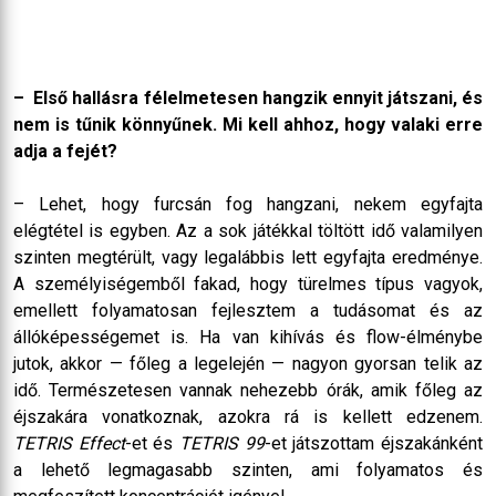
– Első hallásra félelmetesen hangzik ennyit játszani, és
nem is tűnik könnyűnek. Mi kell ahhoz, hogy valaki erre
adja a fejét?
– Lehet, hogy furcsán fog hangzani, nekem egyfajta
elégtétel is egyben. Az a sok játékkal töltött idő valamilyen
szinten megtérült, vagy legalábbis lett egyfajta eredménye.
A személyiségemből fakad, hogy türelmes típus vagyok,
emellett folyamatosan fejlesztem a tudásomat és az
állóképességemet is. Ha van kihívás és flow-élménybe
jutok, akkor — főleg a legelején — nagyon gyorsan telik az
idő. Természetesen vannak nehezebb órák, amik főleg az
éjszakára vonatkoznak, azokra rá is kellett edzenem.
TETRIS Effect
-et és
TETRIS 99
-et játszottam éjszakánként
a lehető legmagasabb szinten, ami folyamatos és