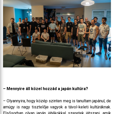
– Mennyire áll közel hozzád a japán kultúra?
– Olyannyira, hogy közép szinten meg is tanultam japánul, de
amúgy is nagy tisztelője vagyok a távol-keleti kultúráknak.
Elsősorban olyan japán játékokkal szeretek játszani, amik