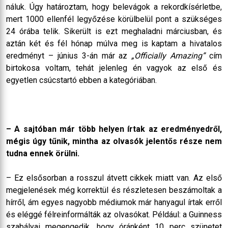
náluk. Úgy határoztam, hogy belevágok a rekordkísérletbe,
mert 1000 ellenfél legyőzése körülbelül pont a szükséges
24 órába telik. Sikerült is ezt meghaladni márciusban, és
aztán két és fél hónap múlva meg is kaptam a hivatalos
eredményt – június 3-án már az
„Officially Amazing”
cím
birtokosa voltam, tehát jelenleg én vagyok az első és
egyetlen csúcstartó ebben a kategóriában.
– A sajtóban már több helyen írtak az eredményedről,
mégis úgy tűnik, mintha az olvasók jelentős része nem
tudna ennek örülni.
– Ez elsősorban a rosszul átvett cikkek miatt van. Az első
megjelenések még korrektül és részletesen beszámoltak a
hírről, ám egyes nagyobb médiumok már hanyagul írtak erről
és eléggé félreinformálták az olvasókat. Például: a Guinness
szabályai megengedik, hogy óránként 10 perc szünetet