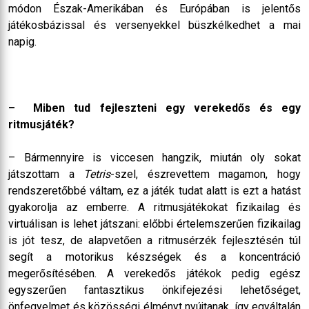
módon Észak-Amerikában és Európában is jelentős
játékosbázissal és versenyekkel büszkélkedhet a mai
napig.
– Miben tud fejleszteni egy verekedős és egy
ritmusjáték?
– Bármennyire is viccesen hangzik, miután oly sokat
játszottam a
Tetris
-szel, észrevettem magamon, hogy
rendszeretőbbé váltam, ez a játék tudat alatt is ezt a hatást
gyakorolja az emberre. A ritmusjátékokat fizikailag és
virtuálisan is lehet játszani: előbbi értelemszerűen fizikailag
is jót tesz, de alapvetően a ritmusérzék fejlesztésén túl
segít a motorikus készségek és a koncentráció
megerősítésében. A verekedős játékok pedig egész
egyszerűen fantasztikus önkifejezési lehetőséget,
önfegyelmet és közösségi élményt nyújtanak, így egyáltalán