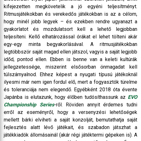
kifejezetten megkövetelik a jó egyéni teljesítményt.
Ritmusjátékokban és verekedős játékokban is az a célom,
hogy minél jobb legyek – és ezekben rendre ugyanazt a
gyakorlatot és mozdulatsort kell a lehető legjobban
teljesíteni. Kellő elhatározással órákat el lehet tölteni akár
egy-egy minta begyakorlásával. A ritmusjátékokban
legtöbbször saját magad ellen játszol, vagyis a saját legjobb
időd, pontod ellen. Ebben is benne van a keleti kultúrák
jellegzetessége, miszerint elsősorban önmagadat kell
túlszárnyalnod. Ehhez képest a nyugati típusú játékoknál
ilyesmi már nem igen fordul elő, mert a fogyasztók türelme
és toleranciája nem elegendő. Egyébként 2018 óta évente
Japánba is elutazunk, hogy élőben tudósíthassunk az
EVO
Championship Series
-ről. Röviden annyit érdemes tudni
erről az eseményről, hogy a versenyzési lehetőségek
mellett bárki elviheti a saját konzolját, bemutathatja saját
fejlesztés alatt lévő játékait, és szabadon játszhat a
játékkiadók állomásainál (akár régi játéktermi gépeken is). A