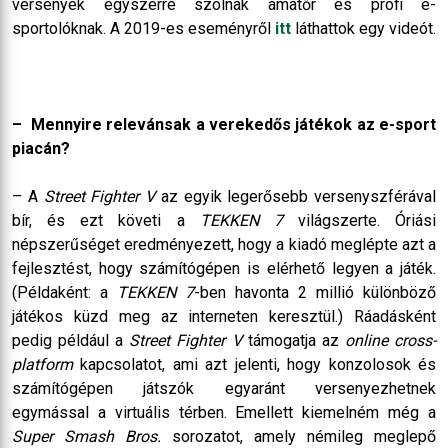
versenyek egyszerre szólnak amatőr és profi e-
sportolóknak. A 2019-es eseményről
itt
láthattok egy videót.
– Mennyire relevánsak a verekedős játékok az e-sport
piacán?
– A
Street Fighter V
az egyik legerősebb versenyszférával
bír, és ezt követi a
TEKKEN 7
világszerte. Óriási
népszerűséget eredményezett, hogy a kiadó meglépte azt a
fejlesztést, hogy számítógépen is elérhető legyen a játék.
(Példaként: a
TEKKEN 7
-ben havonta 2 millió különböző
játékos küzd meg az interneten keresztül.) Ráadásként
pedig például a
Street Fighter V
támogatja az
online cross-
platform
kapcsolatot, ami azt jelenti, hogy konzolosok és
számítógépen játszók egyaránt versenyezhetnek
egymással a virtuális térben. Emellett kiemelném még a
Super Smash Bros.
sorozatot, amely némileg meglepő