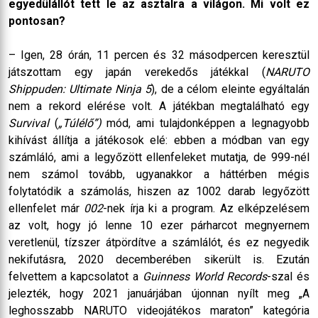
egyedülállót tett le az asztalra a világon. Mi volt ez
pontosan?
– Igen, 28 órán, 11 percen és 32 másodpercen keresztül
játszottam egy japán verekedős játékkal (
NARUTO
Shippuden: Ultimate Ninja 5
), de a célom eleinte egyáltalán
nem a rekord elérése volt. A játékban megtalálható egy
Survival
(
„Túlélő”)
mód, ami tulajdonképpen a legnagyobb
kihívást állítja a játékosok elé: ebben a módban van egy
számláló, ami a legyőzött ellenfeleket mutatja, de 999-nél
nem számol tovább, ugyanakkor a háttérben mégis
folytatódik a számolás, hiszen az 1002 darab legyőzött
ellenfelet már
002
-nek írja ki a program. Az elképzelésem
az volt, hogy jó lenne 10 ezer párharcot megnyernem
veretlenül, tízszer átpördítve a számlálót, és ez negyedik
nekifutásra, 2020 decemberében sikerült is. Ezután
felvettem a kapcsolatot a
Guinness World Records
-szal és
jelezték, hogy 2021 januárjában újonnan nyílt meg „A
leghosszabb NARUTO videojátékos maraton” kategória