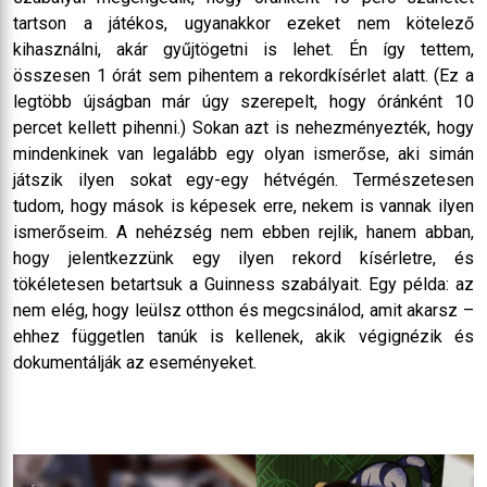
tartson a játékos, ugyanakkor ezeket nem kötelező
kihasználni, akár gyűjtögetni is lehet. Én így tettem,
összesen 1 órát sem pihentem a rekordkísérlet alatt. (Ez a
legtöbb újságban már úgy szerepelt, hogy óránként 10
percet kellett pihenni.) Sokan azt is nehezményezték, hogy
mindenkinek van legalább egy olyan ismerőse, aki simán
játszik ilyen sokat egy-egy hétvégén. Természetesen
tudom, hogy mások is képesek erre, nekem is vannak ilyen
ismerőseim. A nehézség nem ebben rejlik, hanem abban,
hogy jelentkezzünk egy ilyen rekord kísérletre, és
tökéletesen betartsuk a Guinness szabályait. Egy példa: az
nem elég, hogy leülsz otthon és megcsinálod, amit akarsz –
ehhez független tanúk is kellenek, akik végignézik és
dokumentálják az eseményeket.