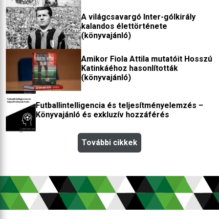
(könyvajánló)
A világcsavargó Inter-gólkirály
kalandos élettörténete
(könyvajánló)
Amikor Fiola Attila mutatóit Hosszú
Katinkáéhoz hasonlították
(könyvajánló)
Futballintelligencia és teljesítményelemzés –
Könyvajánló és exkluzív hozzáférés
További cikkek