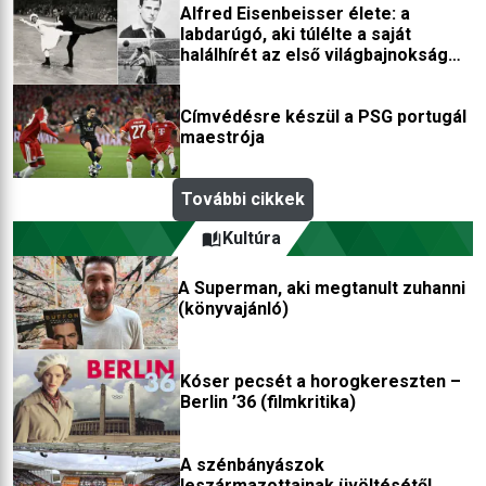
Alfred Eisenbeisser élete: a
labdarúgó, aki túlélte a saját
halálhírét az első világbajnokság
után
Címvédésre készül a PSG portugál
maestrója
További cikkek
Kultúra
A Superman, aki megtanult zuhanni
(könyvajánló)
Kóser pecsét a horogkereszten –
Berlin ’36 (filmkritika)
A szénbányászok
leszármazottainak üvöltésétől