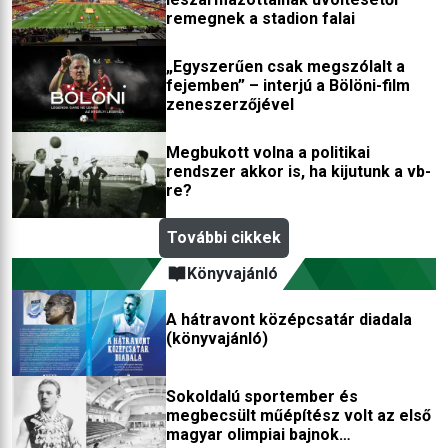
remegnek a stadion falai
„Egyszerűen csak megszólalt a
fejemben” – interjú a Bölöni-film
zeneszerzőjével
Megbukott volna a politikai
rendszer akkor is, ha kijutunk a vb-
re?
További cikkek
Könyvajánló
A hátravont középcsatár diadala
(könyvajánló)
Sokoldalú sportember és
megbecsült műépítész volt az első
magyar olimpiai bajnok