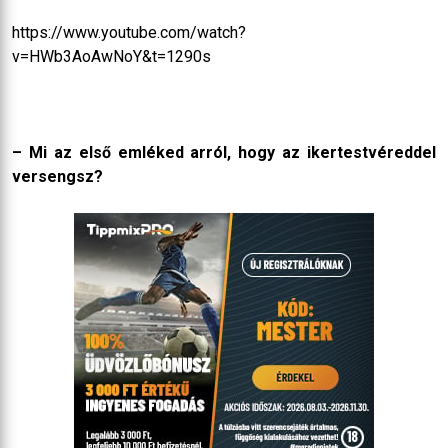
https://www.youtube.com/watch?
v=HWb3AoAwNoY&t=1290s
– Mi az első emléked arról, hogy az ikertestvéreddel
versengsz?