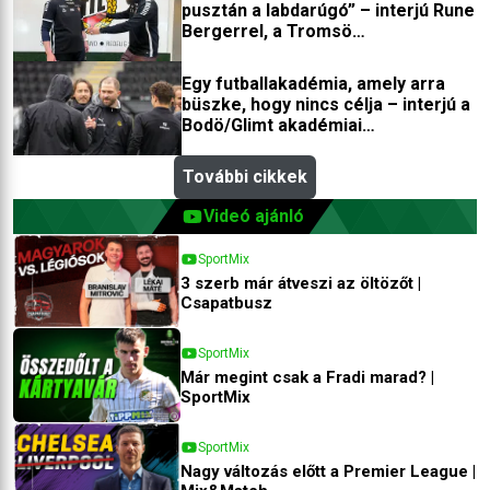
pusztán a labdarúgó” – interjú Rune
Bergerrel, a Tromsö
edzőfejlesztőjével
Egy futballakadémia, amely arra
büszke, hogy nincs célja – interjú a
Bodö/Glimt akadémiai
igazgatójával
További cikkek
Videó ajánló
SportMix
3 szerb már átveszi az öltözőt |
Csapatbusz
SportMix
Már megint csak a Fradi marad? |
SportMix
SportMix
Nagy változás előtt a Premier League |