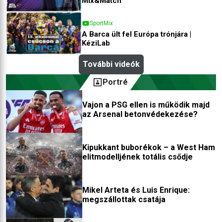
Mix&Match
SportMix
A Barca ült fel Európa trónjára |
KéziLab
További videók
Portré
Vajon a PSG ellen is működik majd
az Arsenal betonvédekezése?
Kipukkant buborékok – a West Ham
elitmodelljének totális csődje
Mikel Arteta és Luis Enrique:
megszállottak csatája