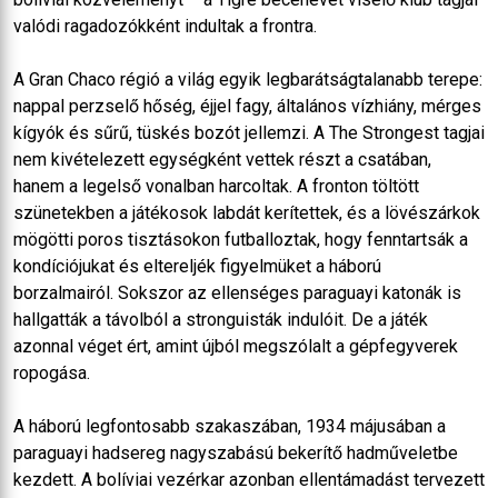
valódi ragadozókként indultak a frontra.
A Gran Chaco régió a világ egyik legbarátságtalanabb terepe:
nappal perzselő hőség, éjjel fagy, általános vízhiány, mérges
kígyók és sűrű, tüskés bozót jellemzi. A The Strongest tagjai
nem kivételezett egységként vettek részt a csatában,
hanem a legelső vonalban harcoltak. A fronton töltött
szünetekben a játékosok labdát kerítettek, és a lövészárkok
mögötti poros tisztásokon futballoztak, hogy fenntartsák a
kondíciójukat és eltereljék figyelmüket a háború
borzalmairól. Sokszor az ellenséges paraguayi katonák is
hallgatták a távolból a stronguisták indulóit. De a játék
azonnal véget ért, amint újból megszólalt a gépfegyverek
ropogása.
A háború legfontosabb szakaszában, 1934 májusában a
paraguayi hadsereg nagyszabású bekerítő hadműveletbe
kezdett. A bolíviai vezérkar azonban ellentámadást tervezett