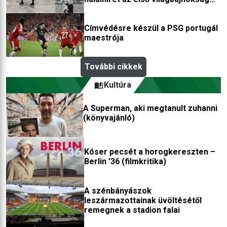
után
Címvédésre készül a PSG portugál
maestrója
További cikkek
Kultúra
A Superman, aki megtanult zuhanni
(könyvajánló)
Kóser pecsét a horogkereszten –
Berlin ’36 (filmkritika)
A szénbányászok
leszármazottainak üvöltésétől
remegnek a stadion falai