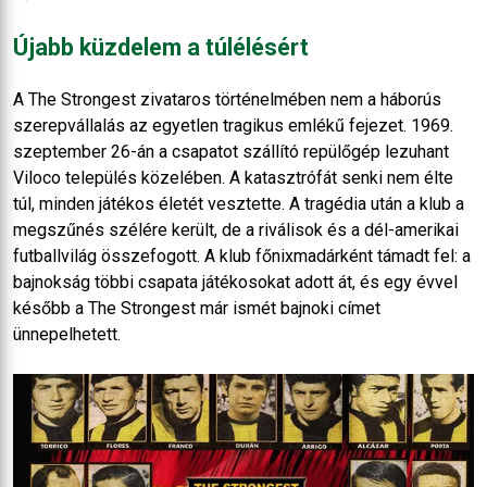
Újabb küzdelem a túlélésért
A The Strongest zivataros történelmében nem a háborús
szerepvállalás az egyetlen tragikus emlékű fejezet. 1969.
szeptember 26-án a csapatot szállító repülőgép lezuhant
Viloco település közelében. A katasztrófát senki nem élte
túl, minden játékos életét vesztette. A tragédia után a klub a
megszűnés szélére került, de a riválisok és a dél-amerikai
futballvilág összefogott. A klub főnixmadárként támadt fel: a
bajnokság többi csapata játékosokat adott át, és egy évvel
később a The Strongest már ismét bajnoki címet
ünnepelhetett.