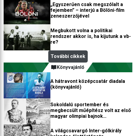
„Egyszerűen csak megszólalt a
fejemben” – interjú a Bölöni-film
zeneszerzőjével
Megbukott volna a politikai
rendszer akkor is, ha kijutunk a vb-
re?
További cikkek
Könyvajánló
A hátravont középcsatár diadala
(könyvajánló)
Sokoldalú sportember és
megbecsült műépítész volt az első
magyar olimpiai bajnok
(könyvajánló)
A világcsavargó Inter-gólkirály