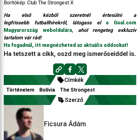
Borítókép: Club The Strongest X
Ha első kézből szeretnél értesülni a
legfrissebb futballhírekről, látogass el
a Goal.com
Magyarország weboldalára
, ahol rengeteg exkluzív
tartalom vár rád!
Ha fogadnál, itt megnézheted az aktuális oddsokat!
Ha tetszett a cikk, oszd meg ismerőseiddel is.
Címkék
Történelem
Bolívia
The Strongest
Szerző
Ficsura Ádám