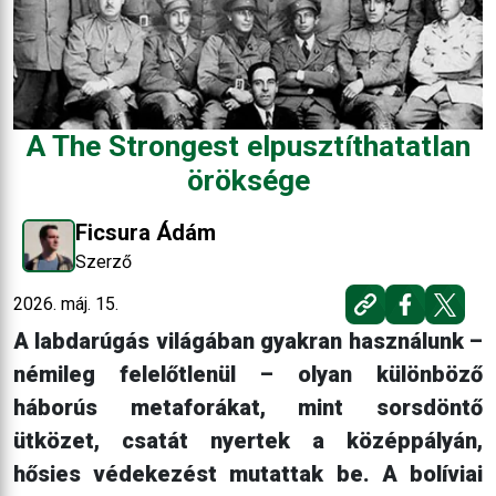
A The Strongest elpusztíthatatlan
öröksége
Ficsura Ádám
Szerző
2026. máj. 15.
A labdarúgás világában gyakran használunk –
némileg felelőtlenül – olyan különböző
háborús metaforákat, mint sorsdöntő
ütközet, csatát nyertek a középpályán,
hősies védekezést mutattak be. A bolíviai