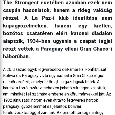
The Strongest esetében azonban ezek nem
csupán hasonlatok, hanem a rideg valóság
részei. A La Paz-i klub identitása nem
kupagyőzelmeken, hanem egy kietlen,
bozótos csatatéren elért katonai diadalon
alapszik, 1934-ben ugyanis a csapat tagjai
részt vettek a Paraguay elleni Gran Chacó-i
háborúban.
A 20. század egyik legvéresebb dél-amerikai konfliktusát
Bolívia és Paraguay vívta egymással a Gran Chaco régió
ellenőrzéséért, amelyet kőolajban gazdagnak hittek. A
harcok a forró, száraz, nehezen járható síkságon zajlottak,
ami mindkét fél számára embertelen körülményekkel járt. Az
1932 júniusától három éven át tartó fegyveres harcok
paraguayi győzelemmel és jelentős bolíviai
területveszteséggel zárultak. Az érintett térség mintegy