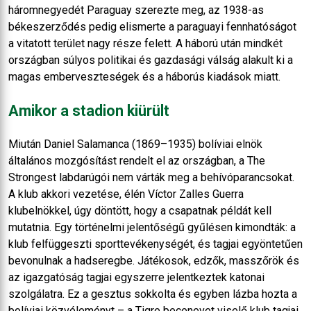
háromnegyedét Paraguay szerezte meg, az 1938-as
békeszerződés pedig elismerte a paraguayi fennhatóságot
a vitatott terület nagy része felett. A háború után mindkét
országban súlyos politikai és gazdasági válság alakult ki a
magas emberveszteségek és a háborús kiadások miatt.
Amikor a stadion kiürült
Miután Daniel Salamanca (1869–1935) bolíviai elnök
általános mozgósítást rendelt el az országban, a The
Strongest labdarúgói nem várták meg a behívóparancsokat.
A klub akkori vezetése, élén Víctor Zalles Guerra
klubelnökkel, úgy döntött, hogy a csapatnak példát kell
mutatnia. Egy történelmi jelentőségű gyűlésen kimondták: a
klub felfüggeszti sporttevékenységét, és tagjai egyöntetűen
bevonulnak a hadseregbe. Játékosok, edzők, masszőrök és
az igazgatóság tagjai egyszerre jelentkeztek katonai
szolgálatra. Ez a gesztus sokkolta és egyben lázba hozta a
bolíviai közvéleményt – a Tigre becenevet viselő klub tagjai