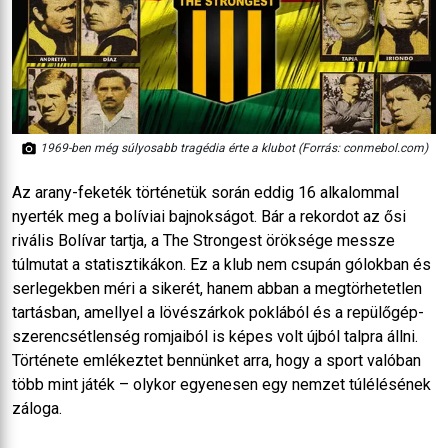
1969-ben még súlyosabb tragédia érte a klubot (Forrás: conmebol.com)
Az arany-feketék történetük során eddig 16 alkalommal
nyerték meg a bolíviai bajnokságot. Bár a rekordot az ősi
rivális Bolívar tartja, a The Strongest öröksége messze
túlmutat a statisztikákon. Ez a klub nem csupán gólokban és
serlegekben méri a sikerét, hanem abban a megtörhetetlen
tartásban, amellyel a lövészárkok poklából és a repülőgép-
szerencsétlenség romjaiból is képes volt újból talpra állni.
Története emlékeztet bennünket arra, hogy a sport valóban
több mint játék – olykor egyenesen egy nemzet túlélésének
záloga.