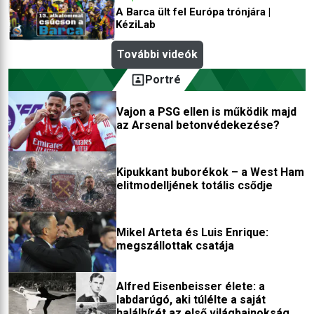
A Barca ült fel Európa trónjára |
KéziLab
További videók
Portré
Vajon a PSG ellen is működik majd
az Arsenal betonvédekezése?
Kipukkant buborékok – a West Ham
elitmodelljének totális csődje
Mikel Arteta és Luis Enrique:
megszállottak csatája
Alfred Eisenbeisser élete: a
labdarúgó, aki túlélte a saját
halálhírét az első világbajnokság