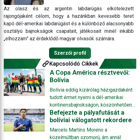
Az olasz és az argentin labdarúgás elkötelezett
rajongójaként célom, hogy a hazánkban kevesebb teret
kapó dél-amerikai labdarúgást és a különböző alacsonyabb
osztályú bajnokságok csapatait, játékosait minél inkább
„elhozzam” az érdeklődő magyar olvasók számára.
Szerzői profil
Kapcsolódó Cikkek
A Copa América résztvevői:
Bolívia
Bolívia eddig kizárólag házigazdaként
tudott érmet nyerni a dél-amerikai
kontinensbajnokságon, köszönhetően
Befejezte a pályafutását a
annak, hogy játékosai a 3600 méteres
bolíviai válogatott rekordere
tengerszint feletti magasságot –
házigazdaként – jobban viselik, mint az
Marcelo Martins Moreno a
odalátogató vendégek. Az egyik hazai
közelmúltban szomorú, ám annál