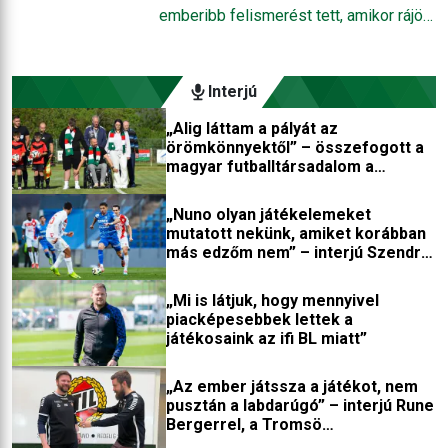
rendezésű tornát megnyerték, a
emberibb felismerést tett, amikor rájött,
másikon ezüstérmesként zártak.
hogy édesapja halála után nem tudja
folytatni a pályafutását. A brazil
származású bolíviai válogatott támadó
Interjú
visszatért a szívéhez legkedvesebb
„Alig láttam a pályát az
klubhoz, és az elmúlt hétvégén a
örömkönnyektől” – összefogott a
Cruzeiro játékosaként búcsúzott el a
magyar futballtársadalom a
labdarúgástól. A magaslati ország
kerekesszékbe került játékosért
válogatottjának gólrekordere négy
„Nuno olyan játékelemeket
különböző ciklusban fordult meg a
mutatott nekünk, amiket korábban
más edzőm nem” – interjú Szendrei
brazil csapatnál, amelytől könnyek
Norberttel
közepette intett búcsút.
„Mi is látjuk, hogy mennyivel
piacképesebbek lettek a
játékosaink az ifi BL miatt”
„Az ember játssza a játékot, nem
pusztán a labdarúgó” – interjú Rune
Bergerrel, a Tromsö
edzőfejlesztőjével