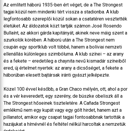
Az említett háború 1935-ben ért véget, de a The Strongest
tagjai közül nem mindenki tért vissza a stadionba. A klub
legfontosabb szereplői közül sokan a csatatéren vesztették
életüket. Az áldozatok közt tartják számon José Rosendo
Bullaínt, az akkori gárda kapitányát, akinek neve máig szent a
szurkolók körében. A háború után a The Strongest nem
csupán egy sportklub volt többé, hanem a bolíviai nemzeti
ellenállás különleges szimbóluma. A klub színei – az arany
és a fekete – eredetileg a chaynita nevű kismadár színeiből
ered, új értelmet nyertek: az arany a dicsőséget, a fekete a
háborúban elesett bajtársak iránti gyászt jelképezte.
Közel 100 évvel később, a Gran Chaco mélyén, ott, ahol a por
és a vér keveredett, egy szerény, de büszke obeliszk áll a
The Strongest hőseinek tiszteletére. A Cañada Strongest
emlékmű nem egy kupát vagy egy gólt hirdet, hanem azt a
pillanatot, amikor egy csapat tagjai fontosabbnak tartották a
hazájukat a hírnévnél és feltétel nélkül harcoltak a nemzetük