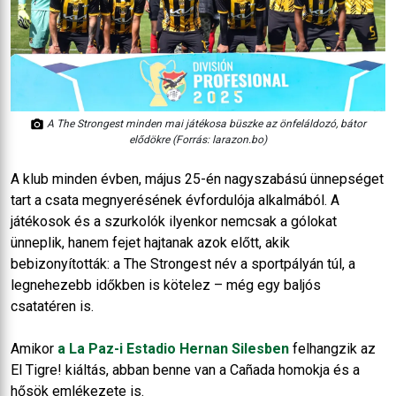
A The Strongest minden mai játékosa büszke az önfeláldozó, bátor
elődökre (Forrás: larazon.bo)
A klub minden évben, május 25-én nagyszabású ünnepséget
tart a csata megnyerésének évfordulója alkalmából. A
játékosok és a szurkolók ilyenkor nemcsak a gólokat
ünneplik, hanem fejet hajtanak azok előtt, akik
bebizonyították: a The Strongest név a sportpályán túl, a
legnehezebb időkben is kötelez – még egy baljós
csatatéren is.
Amikor
a La Paz-i Estadio Hernan Silesben
felhangzik az
El Tigre! kiáltás, abban benne van a Cañada homokja és a
hősök emlékezete is.