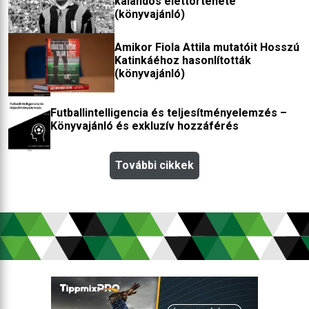
kalandos élettörténete
(könyvajánló)
Amikor Fiola Attila mutatóit Hosszú
Katinkáéhoz hasonlították
(könyvajánló)
Futballintelligencia és teljesítményelemzés –
Könyvajánló és exkluzív hozzáférés
További cikkek