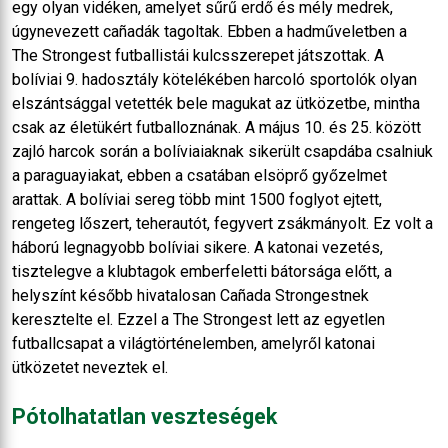
egy olyan vidéken, amelyet sűrű erdő és mély medrek,
úgynevezett cañadák tagoltak. Ebben a hadműveletben a
The Strongest futballistái kulcsszerepet játszottak. A
bolíviai 9. hadosztály kötelékében harcoló sportolók olyan
elszántsággal vetették bele magukat az ütközetbe, mintha
csak az életükért futballoznának. A május 10. és 25. között
zajló harcok során a bolíviaiaknak sikerült csapdába csalniuk
a paraguayiakat, ebben a csatában elsöprő győzelmet
arattak. A bolíviai sereg több mint 1500 foglyot ejtett,
rengeteg lőszert, teherautót, fegyvert zsákmányolt. Ez volt a
háború legnagyobb bolíviai sikere. A katonai vezetés,
tisztelegve a klubtagok emberfeletti bátorsága előtt, a
helyszínt később hivatalosan Cañada Strongestnek
keresztelte el. Ezzel a The Strongest lett az egyetlen
futballcsapat a világtörténelemben, amelyről katonai
ütközetet neveztek el.
Pótolhatatlan veszteségek