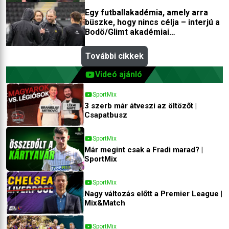
Egy futballakadémia, amely arra
büszke, hogy nincs célja – interjú a
Bodö/Glimt akadémiai
igazgatójával
További cikkek
Videó ajánló
SportMix
3 szerb már átveszi az öltözőt |
Csapatbusz
SportMix
Már megint csak a Fradi marad? |
SportMix
SportMix
Nagy változás előtt a Premier League |
Mix&Match
SportMix