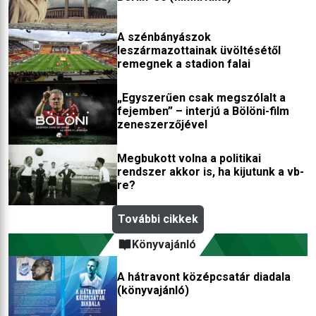
A szénbányászok
leszármazottainak üvöltésétől
remegnek a stadion falai
„Egyszerűen csak megszólalt a
fejemben” – interjú a Bölöni-film
zeneszerzőjével
Megbukott volna a politikai
rendszer akkor is, ha kijutunk a vb-
re?
További cikkek
Könyvajánló
A hátravont középcsatár diadala
(könyvajánló)