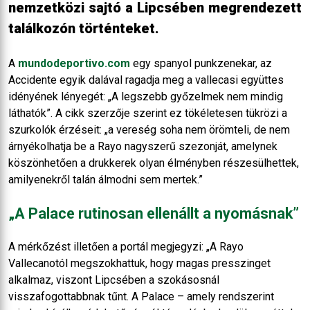
nemzetközi sajtó a Lipcsében megrendezett
találkozón történteket.
A
mundodeportivo.com
egy spanyol punkzenekar, az
Accidente egyik dalával ragadja meg a vallecasi együttes
idényének lényegét: „A legszebb győzelmek nem mindig
láthatók”. A cikk szerzője szerint ez tökéletesen tükrözi a
szurkolók érzéseit: „a vereség soha nem örömteli, de nem
árnyékolhatja be a Rayo nagyszerű szezonját, amelynek
köszönhetően a drukkerek olyan élményben részesülhettek,
amilyenekről talán álmodni sem mertek.”
„A Palace rutinosan ellenállt a nyomásnak”
A mérkőzést illetően a portál megjegyzi: „A Rayo
Vallecanotól megszokhattuk, hogy magas presszinget
alkalmaz, viszont Lipcsében a szokásosnál
visszafogottabbnak tűnt. A Palace – amely rendszerint