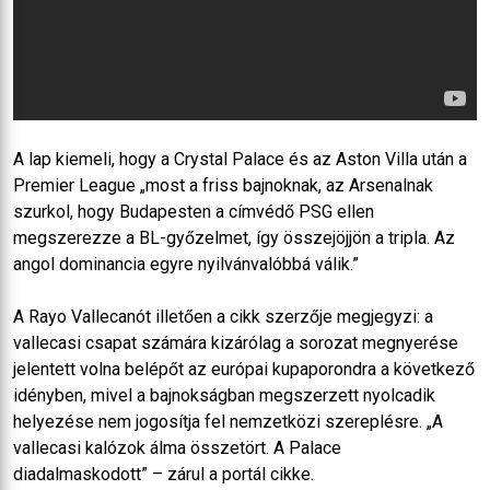
A lap kiemeli, hogy a Crystal Palace és az Aston Villa után a
Premier League „most a friss bajnoknak, az Arsenalnak
szurkol, hogy Budapesten a címvédő PSG ellen
megszerezze a BL-győzelmet, így összejöjjön a tripla. Az
angol dominancia egyre nyilvánvalóbbá válik.”
A Rayo Vallecanót illetően a cikk szerzője megjegyzi: a
vallecasi csapat számára kizárólag a sorozat megnyerése
jelentett volna belépőt az európai kupaporondra a következő
idényben, mivel a bajnokságban megszerzett nyolcadik
helyezése nem jogosítja fel nemzetközi szereplésre. „A
vallecasi kalózok álma összetört. A Palace
diadalmaskodott” – zárul a portál cikke.