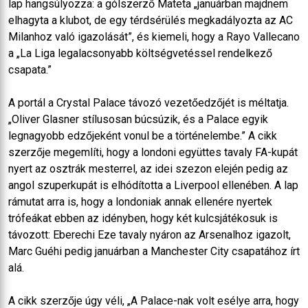
lap hangsúlyozza: a gólszerző Mateta „januárban majdnem
elhagyta a klubot, de egy térdsérülés megkadályozta az AC
Milanhoz való igazolását”, és kiemeli, hogy a Rayo Vallecano
a „La Liga legalacsonyabb költségvetéssel rendelkező
csapata.”
A portál a Crystal Palace távozó vezetőedzőjét is méltatja.
„Oliver Glasner stílusosan búcsúzik, és a Palace egyik
legnagyobb edzőjeként vonul be a történelembe.” A cikk
szerzője megemlíti, hogy a londoni együttes tavaly FA-kupát
nyert az osztrák mesterrel, az idei szezon elején pedig az
angol szuperkupát is elhódította a Liverpool ellenében. A lap
rámutat arra is, hogy a londoniak annak ellenére nyertek
trófeákat ebben az idényben, hogy két kulcsjátékosuk is
távozott: Eberechi Eze tavaly nyáron az Arsenalhoz igazolt,
Marc Guéhi pedig januárban a Manchester City csapatához írt
alá.
A cikk szerzője úgy véli, „A Palace-nak volt esélye arra, hogy