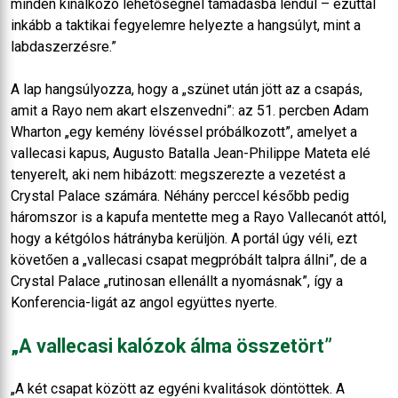
minden kínálkozó lehetőségnél támadásba lendül – ezúttal
inkább a taktikai fegyelemre helyezte a hangsúlyt, mint a
labdaszerzésre.”
A lap hangsúlyozza, hogy a „szünet után jött az a csapás,
amit a Rayo nem akart elszenvedni”: az 51. percben Adam
Wharton „egy kemény lövéssel próbálkozott”, amelyet a
vallecasi kapus, Augusto Batalla Jean-Philippe Mateta elé
tenyerelt, aki nem hibázott: megszerezte a vezetést a
Crystal Palace számára. Néhány perccel később pedig
háromszor is a kapufa mentette meg a Rayo Vallecanót attól,
hogy a kétgólos hátrányba kerüljön. A portál úgy véli, ezt
követően a „vallecasi csapat megpróbált talpra állni”, de a
Crystal Palace „rutinosan ellenállt a nyomásnak”, így a
Konferencia-ligát az angol együttes nyerte.
„A vallecasi kalózok álma összetört”
„A két csapat között az egyéni kvalitások döntöttek. A