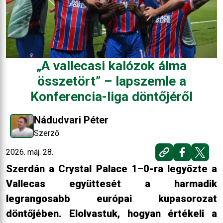
„A vallecasi kalózok álma
összetört” – lapszemle a
Konferencia-liga döntőjéről
Nádudvari Péter
Szerző
2026. máj. 28.
Szerdán a Crystal Palace 1–0-ra legyőzte a
Vallecas együttesét a harmadik
legrangosabb európai kupasorozat
döntőjében. Elolvastuk, hogyan értékeli a