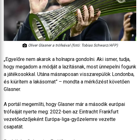
Oliver Glasner a trófeával (fotó: Tobias Schwarz/AFP)
„Egyelőre nem akarok a holnapra gondolni. Aki ismer, tudja,
hogy megadom a módját a lazításnak, most ünnepelni fogunk
a játékosokkal. Utána másnaposan visszarepülök Londonba,
és kiürítem a lakásomat” – mondta a mérkőzést követően
Glasner.
A portál megemlíti, hogy Glasner már a második európai
trófeáját nyerte meg: 2022-ben az Eintracht Frankfurt
vezetőedzőjeként Európa-liga-győzelemre vezette
csapatát.