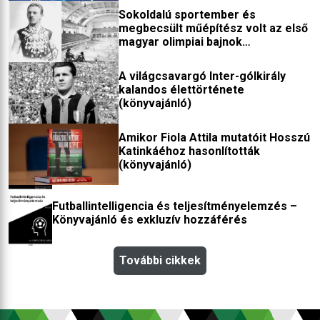
Sokoldalú sportember és
megbecsült műépítész volt az első
magyar olimpiai bajnok
(könyvajánló)
A világcsavargó Inter-gólkirály
kalandos élettörténete
(könyvajánló)
Amikor Fiola Attila mutatóit Hosszú
Katinkáéhoz hasonlították
(könyvajánló)
Futballintelligencia és teljesítményelemzés –
Könyvajánló és exkluzív hozzáférés
További cikkek