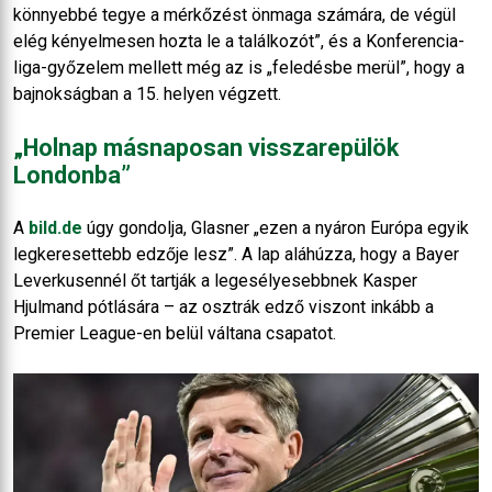
könnyebbé tegye a mérkőzést önmaga számára, de végül
elég kényelmesen hozta le a találkozót”, és a Konferencia-
liga-győzelem mellett még az is „feledésbe merül”, hogy a
bajnokságban a 15. helyen végzett.
„Holnap másnaposan visszarepülök
Londonba”
A
bild.de
úgy gondolja, Glasner „ezen a nyáron Európa egyik
legkeresettebb edzője lesz”. A lap aláhúzza, hogy a Bayer
Leverkusennél őt tartják a legesélyesebbnek Kasper
Hjulmand pótlására – az osztrák edző viszont inkább a
Premier League-en belül váltana csapatot.