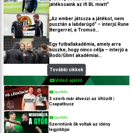
játékosaink az ifi BL miatt”
„Az ember játssza a játékot, nem
pusztán a labdarúgó” – interjú Rune
Bergerrel, a Tromsö
edzőfejlesztőjével
Egy futballakadémia, amely arra
büszke, hogy nincs célja – interjú a
Bodö/Glimt akadémiai
igazgatójával
További cikkek
Videó ajánló
SportMix
3 szerb már átveszi az öltözőt |
Csapatbusz
SportMix
Szerintünk ők voltak az idény
legjobbjai