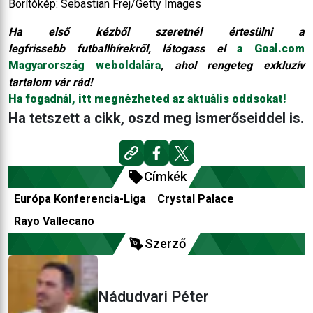
Borítókép: Sebastian Frej/Getty Images
Ha első kézből szeretnél értesülni a
legfrissebb futballhírekről, látogass el
a Goal.com
Magyarország weboldalára
, ahol rengeteg exkluzív
tartalom vár rád!
Ha fogadnál, itt megnézheted az aktuális oddsokat!
Ha tetszett a cikk, oszd meg ismerőseiddel is.
Címkék
Európa Konferencia-Liga
Crystal Palace
Rayo Vallecano
Szerző
Nádudvari Péter