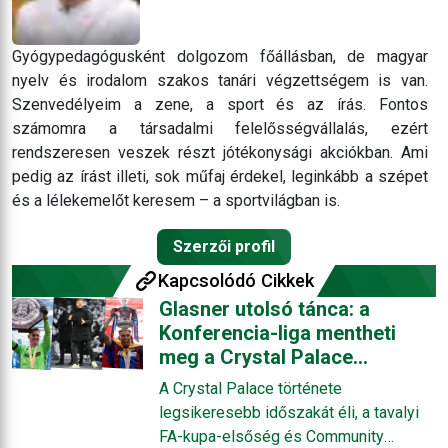
Gyógypedagógusként dolgozom főállásban, de magyar
nyelv és irodalom szakos tanári végzettségem is van.
Szenvedélyeim a zene, a sport és az írás. Fontos
számomra a társadalmi felelősségvállalás, ezért
rendszeresen veszek részt jótékonysági akciókban. Ami
pedig az írást illeti, sok műfaj érdekel, leginkább a szépet
és a lélekemelőt keresem – a sportvilágban is.
Szerzői profil
Kapcsolódó Cikkek
Glasner utolsó tánca: a
Konferencia-liga mentheti
meg a Crystal Palace
skizofrén szezonját
A Crystal Palace története
legsikeresebb időszakát éli, a tavalyi
FA-kupa-elsőség és Community