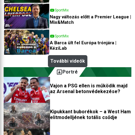
SportMix
Nagy változás előtt a Premier League |
Mix&Match
SportMix
A Barca ült fel Európa trónjára |
KéziLab
További videók
Portré
Vajon a PSG ellen is működik majd
az Arsenal betonvédekezése?
Kipukkant buborékok – a West Ham
elitmodelljének totális csődje