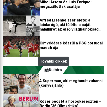
Mikel Arteta és Luis Enrique:
megszállottak csatája
Alfred Eisenbeisser élete: a
labdarúgó, aki túlélte a saját
halálhírét az első világbajnokság
után
Címvédésre készül a PSG portugál
maestrója
További cikkek
Kultúra
A Superman, aki megtanult zuhanni
(könyvajánló)
Kóser pecsét a horogkereszten –
Berlin ’36 (filmkritika)