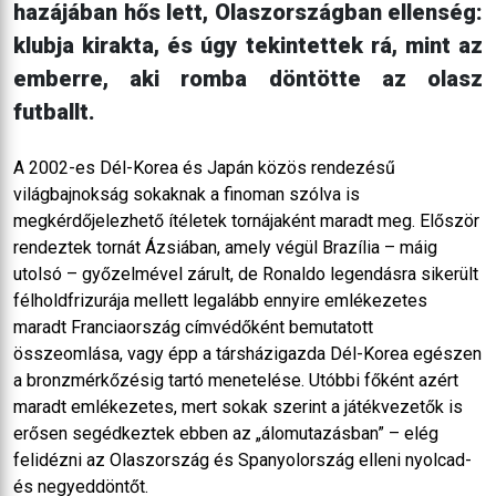
hazájában hős lett, Olaszországban ellenség:
klubja kirakta, és úgy tekintettek rá, mint az
emberre, aki romba döntötte az olasz
futballt.
A 2002-es Dél-Korea és Japán közös rendezésű
világbajnokság sokaknak a finoman szólva is
megkérdőjelezhető ítéletek tornájaként maradt meg. Először
rendeztek tornát Ázsiában, amely végül Brazília – máig
utolsó – győzelmével zárult, de Ronaldo legendásra sikerült
félholdfrizurája mellett legalább ennyire emlékezetes
maradt Franciaország címvédőként bemutatott
összeomlása, vagy épp a társházigazda Dél-Korea egészen
a bronzmérkőzésig tartó menetelése. Utóbbi főként azért
maradt emlékezetes, mert sokak szerint a játékvezetők is
erősen segédkeztek ebben az „álomutazásban” – elég
felidézni az Olaszország és Spanyolország elleni nyolcad-
és negyeddöntőt.