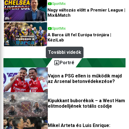
SportMix
Nagy változás előtt a Premier League |
Mix&Match
SportMix
A Barca ült fel Európa trónjára |
KéziLab
További videók
Portré
Vajon a PSG ellen is működik majd
az Arsenal betonvédekezése?
Kipukkant buborékok – a West Ham
elitmodelljének totális csődje
Mikel Arteta és Luis Enrique: