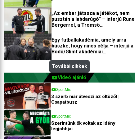
„Az ember játssza a játékot, nem
pusztán a labdarúgó” – interjú Rune
Bergerrel, a Tromsö
edzőfejlesztőjével
Egy futballakadémia, amely arra
büszke, hogy nincs célja – interjú a
Bodö/Glimt akadémiai
igazgatójával
További cikkek
Videó ajánló
SportMix
3 szerb már átveszi az öltözőt |
Csapatbusz
SportMix
Szerintünk ők voltak az idény
legjobbjai