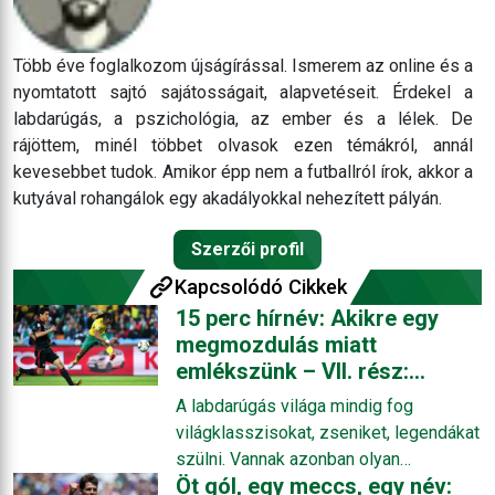
Több éve foglalkozom újságírással. Ismerem az online és a
nyomtatott sajtó sajátosságait, alapvetéseit. Érdekel a
labdarúgás, a pszichológia, az ember és a lélek. De
rájöttem, minél többet olvasok ezen témákról, annál
kevesebbet tudok. Amikor épp nem a futballról írok, akkor a
kutyával rohangálok egy akadályokkal nehezített pályán.
Szerzői profil
Kapcsolódó Cikkek
15 perc hírnév: Akikre egy
megmozdulás miatt
emlékszünk – VII. rész:
Siphiwe Tshabalala
A labdarúgás világa mindig fog
világklasszisokat, zseniket, legendákat
szülni. Vannak azonban olyan
Öt gól, egy meccs, egy név:
játékosok, akiknek a pályafutását egy-