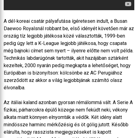
A dél-koreai csatár pályafutása ígéretesen indult, a Busan
Daewoo Royalsnál robbant be, első idényét követően már az
ország tíz legjobb játékosa közé választották, 1999-ben
pedig úgy lett a K-League legjobb játékosa, hogy csapata
még bajnoki címet sem nyert – ilyenre előtte nem volt példa.
Technikás labdarúgónak tartották, akit hazájában sztárként
kezeltek, 2000 nyarán pedig megkapta a lehetőséget, hogy
Európában is bizonyítson: kölcsönbe az AC Perugiához
szerződött az akkor a világ legjobbjának számító olasz
élvonalba.
Az itáliai kaland azonban gyorsan rémálommá vált. A Serie A
fizikai, párharcokra épülő közege nem feküdt neki, vékony
alkata miatt könnyen elnyomták a védők. Két idény alatt
mindössze harminc mérkőzésig és öt gólig jutott. Később
elárulta, hogy rasszista megjegyzéseket is kapott