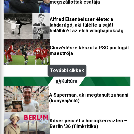
megszállottak csatája
Alfred Eisenbeisser élete: a
labdarúgó, aki túlélte a saját
halálhírét az első világbajnokság
után
Címvédésre készül a PSG portugál
maestrója
További cikkek
Kultúra
A Superman, aki megtanult zuhanni
(könyvajánló)
Kóser pecsét a horogkereszten –
Berlin ’36 (filmkritika)