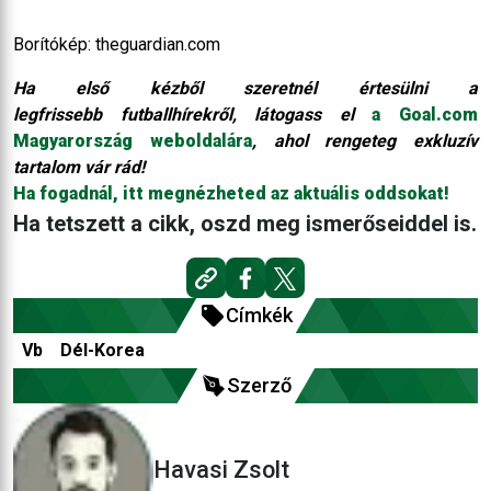
Borítókép: theguardian.com
Ha első kézből szeretnél értesülni a
legfrissebb futballhírekről, látogass el
a Goal.com
Magyarország weboldalára
, ahol rengeteg exkluzív
tartalom vár rád!
Ha fogadnál, itt megnézheted az aktuális oddsokat!
Ha tetszett a cikk, oszd meg ismerőseiddel is.
Címkék
Vb
Dél-Korea
Szerző
Havasi Zsolt