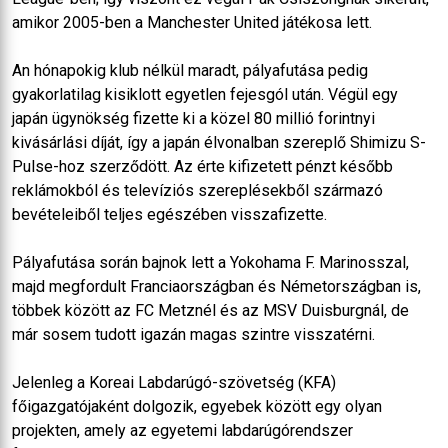
amikor 2005-ben a Manchester United játékosa lett.
An hónapokig klub nélkül maradt, pályafutása pedig
gyakorlatilag kisiklott egyetlen fejesgól után. Végül egy
japán ügynökség fizette ki a közel 80 millió forintnyi
kivásárlási díját, így a japán élvonalban szereplő Shimizu S-
Pulse-hoz szerződött. Az érte kifizetett pénzt később
reklámokból és televíziós szereplésekből származó
bevételeiből teljes egészében visszafizette.
Pályafutása során bajnok lett a Yokohama F. Marinosszal,
majd megfordult Franciaországban és Németországban is,
többek között az FC Metznél és az MSV Duisburgnál, de
már sosem tudott igazán magas szintre visszatérni.
Jelenleg a Koreai Labdarúgó-szövetség (KFA)
főigazgatójaként dolgozik, egyebek között egy olyan
projekten, amely az egyetemi labdarúgórendszer