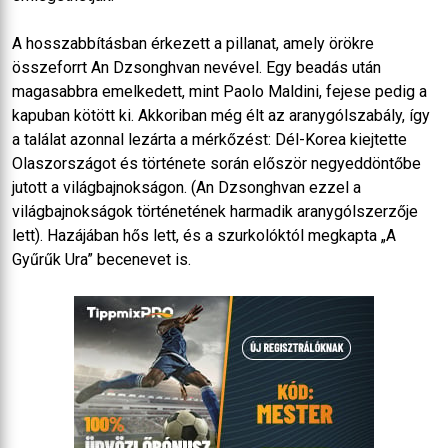
A hosszabbításban érkezett a pillanat, amely örökre
összeforrt An Dzsonghvan nevével. Egy beadás után
magasabbra emelkedett, mint Paolo Maldini, fejese pedig a
kapuban kötött ki. Akkoriban még élt az aranygólszabály, így
a találat azonnal lezárta a mérkőzést: Dél-Korea kiejtette
Olaszországot és története során először negyeddöntőbe
jutott a világbajnokságon. (An Dzsonghvan ezzel a
világbajnokságok történetének harmadik aranygólszerzője
lett). Hazájában hős lett, és a szurkolóktól megkapta „A
Gyűrűk Ura” becenevet is.