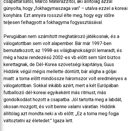
csapattársától, Marco Materazzitól, aki állítólag azzal
gúnyolta, hogy „fokhagymaszaga van” – utalva ezzel a koreai
konyhára. Ezt annyira rosszul élte meg, hogy egy időre
teljesen felhagyott a fokhagyma fogyasztásával.
Perugiában nem számított meghatározó játékosnak, és a
válogatottban sem volt alapember. Bár már 1997-ben
bemutatkozott, az 1998-as világbajnokságról lemaradt, és
még a hazai rendezésű 2002-es vb előtt sem tűnt biztos
kerettagnak, de Dél-Korea szövetségi kapitánya, Guus
Hiddink végül mégis mellette döntött, bár aligha a góljai
miatt: a torna előtt mindössze háromszor volt eredményes a
válogatottban. Sokkal inkább azért, mert a két Európában
futballozó dél-koreai egyikeként más ritmust, más
gondolkodást hozott a csapatba. Jól tartotta meg a labdát,
okosan mozgott, és volt benne valami váratlan. Hiddink
állítólag azt mondta neki a vb előtt: „Ez a torna meg fogja
változtatni az életedet.” Igaza lett.