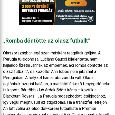
„Romba döntötte az olasz futballt”
Olaszországban egészen másként reagáltak góljára. A
Perugia tulajdonosa, Luciano Gaucci kijelentette, nem
hajlandó fizetni „annak az embernek, aki romba döntötte az
olasz futballt”, és közölte: Ahn többé nem játszhat a
Perugiában. A helyzet hamar abszurddá vált. Olasz
sajtóhírek szerint halálos, a maffiától érkező fenyegetéseket
is kapott. Bár több klub érdeklődött iránta – köztük a
Blackburn Rovers –, a Perugia ragaszkodott játékjogához,
így végül meghiúsult az átigazolás. Ha a transzfer létrejön,
An lett volna az első dél-koreai futballista a Premier
League-ben; így viszont ez végül Pak Csiszongnak sikerült,