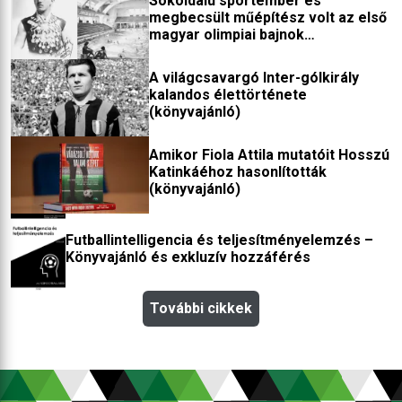
Sokoldalú sportember és
megbecsült műépítész volt az első
magyar olimpiai bajnok
(könyvajánló)
A világcsavargó Inter-gólkirály
kalandos élettörténete
(könyvajánló)
Amikor Fiola Attila mutatóit Hosszú
Katinkáéhoz hasonlították
(könyvajánló)
Futballintelligencia és teljesítményelemzés –
Könyvajánló és exkluzív hozzáférés
További cikkek