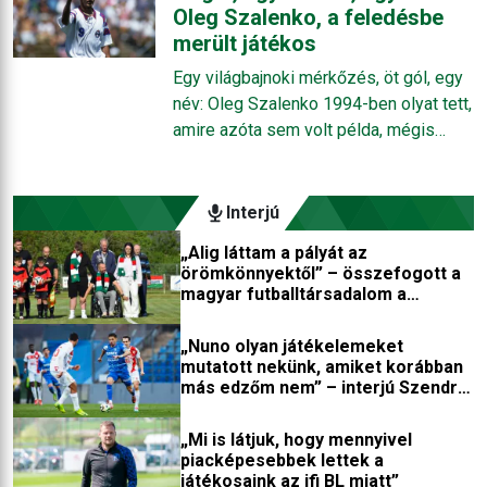
Oleg Szalenko, a feledésbe
egy mozzanat határozta meg. Karrierjük
merült játékos
nem hagyott mély nyomot az utókornak,
de mégis emlékszünk „arra” a
Egy világbajnoki mérkőzés, öt gól, egy
teljesítményre, gólra, mérkőzésre.
név: Oleg Szalenko 1994-ben olyat tett,
amire azóta sem volt példa, mégis
inkább különös epizódként maradt meg
a futballtörténelemben, mintsem igazi
legendaként.
Interjú
„Alig láttam a pályát az
örömkönnyektől” – összefogott a
magyar futballtársadalom a
kerekesszékbe került játékosért
„Nuno olyan játékelemeket
mutatott nekünk, amiket korábban
más edzőm nem” – interjú Szendrei
Norberttel
„Mi is látjuk, hogy mennyivel
piacképesebbek lettek a
játékosaink az ifi BL miatt”