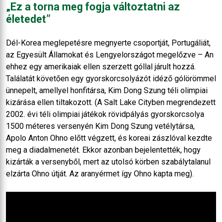
„Ez a torna meg fogja változtatni az
életedet”
Dél-Korea meglepetésre megnyerte csoportját, Portugáliát,
az Egyesült Államokat és Lengyelországot megelőzve – An
ehhez egy amerikaiak ellen szerzett góllal járult hozzá.
Találatát követően egy gyorskorcsolyázót idéző gólörömmel
ünnepelt, amellyel honfitársa, Kim Dong Szung téli olimpiai
kizárása ellen tiltakozott. (A Salt Lake Cityben megrendezett
2002. évi téli olimpiai játékok rövidpályás gyorskorcsolya
1500 méteres versenyén Kim Dong Szung vetélytársa,
Apolo Anton Ohno előtt végzett, és koreai zászlóval kezdte
meg a diadalmenetét. Ekkor azonban bejelentették, hogy
kizárták a versenyből, mert az utolsó körben szabálytalanul
elzárta Ohno útját. Az aranyérmet így Ohno kapta meg).