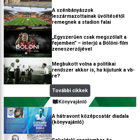
A szénbányászok
leszármazottainak üvöltésétől
remegnek a stadion falai
„Egyszerűen csak megszólalt a
fejemben” – interjú a Bölöni-film
zeneszerzőjével
Megbukott volna a politikai
rendszer akkor is, ha kijutunk a vb-
re?
További cikkek
Könyvajánló
A hátravont középcsatár diadala
(könyvajánló)