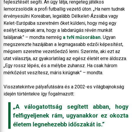
fejlesztését segíti. An úgy látja, rengeteg játékos
lemorzsolódik a profi futballig vezető úton. „Ha nem tudnak
érvényesülni Koreában, legalább Délkelet-Ázsiába vagy
Kelet-Európába szeretném őket küldeni, hogy még egy
esélyt kapjanak arra, hogy a labdarúgás révén munkát
találjanak” – mondta nemrég
a tvN műsorában.
Ugyan
megszerezte hazájában a legmagasabb edzői képesítést,
mégsem szeretne vezetőedző lenni. Szerinte, aki ezt az
utat választja, az gyakorlatilag az egész életét erre áldozza.
„Egy rossz lépés, és a mélybe zuhansz. Ha csak három
mérkőzést veszítesz, máris kirúgnak” – mondta.
Visszatekintve pályafutására és a 2002-es világbajnokság
idején történtekre így fogalmazott:
„A válogatottság segített abban, hogy
felfigyeljenek rám, ugyanakkor ez okozta
életem legnehezebb időszakát is.”