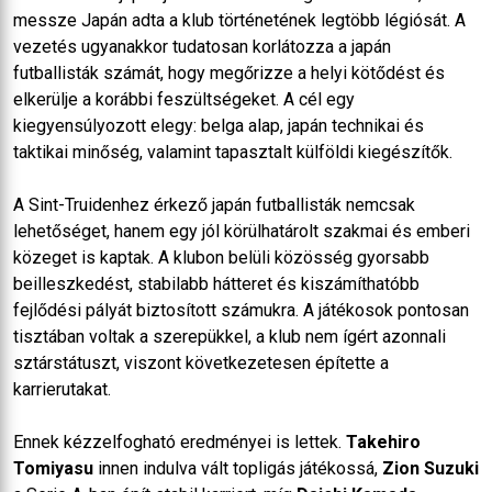
messze Japán adta a klub történetének legtöbb légiósát. A
vezetés ugyanakkor tudatosan korlátozza a japán
futballisták számát, hogy megőrizze a helyi kötődést és
elkerülje a korábbi feszültségeket. A cél egy
kiegyensúlyozott elegy: belga alap, japán technikai és
taktikai minőség, valamint tapasztalt külföldi kiegészítők.
A Sint-Truidenhez érkező japán futballisták nemcsak
lehetőséget, hanem egy jól körülhatárolt szakmai és emberi
közeget is kaptak. A klubon belüli közösség gyorsabb
beilleszkedést, stabilabb hátteret és kiszámíthatóbb
fejlődési pályát biztosított számukra. A játékosok pontosan
tisztában voltak a szerepükkel, a klub nem ígért azonnali
sztárstátuszt, viszont következetesen építette a
karrierutakat.
Ennek kézzelfogható eredményei is lettek.
Takehiro
Tomiyasu
innen indulva vált topligás játékossá,
Zion Suzuki