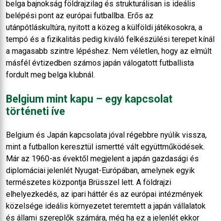
belga bajnokság földrajzilag és strukturálisan is ideális
belépési pont az európai futballba. Erős az
utánpótláskultúra, nyitott a közeg a külföldi játékosokra, a
tempó és a fizikalitás pedig kiváló felkészülési terepet kínál
a magasabb szintre lépéshez. Nem véletlen, hogy az elmúlt
másfél évtizedben számos japán válogatott futballista
fordult meg belga klubnál.
Belgium mint kapu – egy kapcsolat
történeti íve
Belgium és Japán kapcsolata jóval régebbre nyúlik vissza,
mint a futballon keresztül ismertté vált együttműködések.
Már az 1960-as évektől megjelent a japán gazdasági és
diplomáciai jelenlét Nyugat-Európában, amelynek egyik
természetes központja Brüsszel lett. A földrajzi
elhelyezkedés, az ipari háttér és az európai intézmények
közelsége ideális környezetet teremtett a japán vállalatok
és állami szereplők számára, még ha ez a jelenlét ekkor