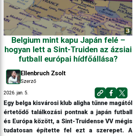
Belgium mint kapu Japán felé –
hogyan lett a Sint-Truiden az ázsiai
futball európai hídfőállása?
Ellenbruch Zsolt
Szerző
2026. jan. 5.
Egy belga kisvárosi klub aligha tűnne magától
értetődő találkozási pontnak a japán futball
és Európa között, a Sint-Truidense VV mégis
tudatosan építette fel ezt a szerepet. A