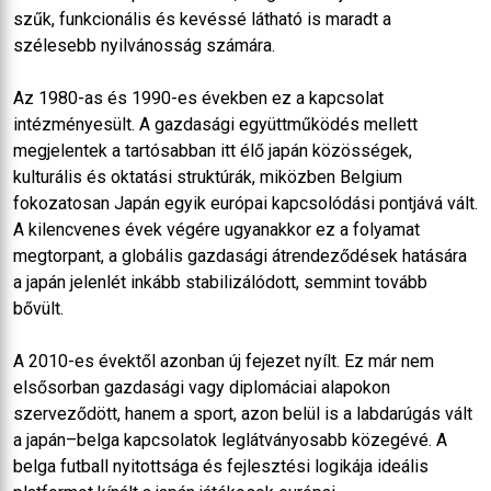
szűk, funkcionális és kevéssé látható is maradt a
szélesebb nyilvánosság számára.
Az 1980-as és 1990-es években ez a kapcsolat
intézményesült. A gazdasági együttműködés mellett
megjelentek a tartósabban itt élő japán közösségek,
kulturális és oktatási struktúrák, miközben Belgium
fokozatosan Japán egyik európai kapcsolódási pontjává vált.
A kilencvenes évek végére ugyanakkor ez a folyamat
megtorpant, a globális gazdasági átrendeződések hatására
a japán jelenlét inkább stabilizálódott, semmint tovább
bővült.
A 2010-es évektől azonban új fejezet nyílt. Ez már nem
elsősorban gazdasági vagy diplomáciai alapokon
szerveződött, hanem a sport, azon belül is a labdarúgás vált
a japán–belga kapcsolatok leglátványosabb közegévé. A
belga futball nyitottsága és fejlesztési logikája ideális