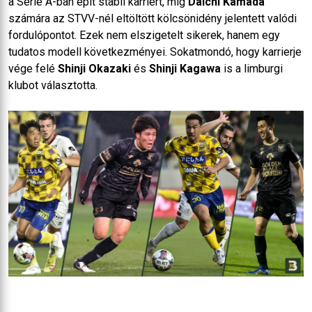
a Serie A-ban épít stabil karriert, míg
Daichi Kamada
számára az STVV-nél eltöltött kölcsönidény jelentett valódi
fordulópontot. Ezek nem elszigetelt sikerek, hanem egy
tudatos modell következményei. Sokatmondó, hogy karrierje
vége felé
Shinji Okazaki
és
Shinji Kagawa
is a limburgi
klubot választotta.