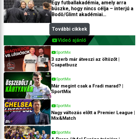
Egy futballakadémia, amely arra
büszke, hogy nincs célja – interjú a
Bodö/Glimt akadémiai
igazgatójával
További cikkek
Videó ajánló
SportMix
3 szerb már átveszi az öltözőt |
Csapatbusz
SportMix
Már megint csak a Fradi marad? |
SportMix
SportMix
Nagy változás előtt a Premier League |
Mix&Match
SportMix