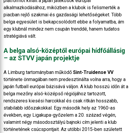
platformot kínált a japán játékosok európai
alkalmazkodásához, miközben a klubok is felismerték a
piacban rejlő szakmai és gazdasági lehetőségeket. Több
belga egyesület is bekapcsolódott ebbe a folyamatba, ám
egy klubnál mindez nem csupán trenddé, hanem tudatos
stratégiává vált.
A belga alsó-középtől európai hídfőállásig
– az STVV japán projektje
A Limburg tartományban működő
Sint-Truidense VV
története önmagában nem predesztinálta volna arra, hogy a
japán futball európai bázisává váljon. A klub hosszú időn át a
belga mezőny alsó-középső régiójához tartozott,
rendszeres kiesési harcokkal és csak ritkán hosszabb,
stabilabb időszakokkal. Egy második hely az 1960-as
években, egy Ligakupa-győzelem a 20. század végén,
valamint négy másodosztályú bajnoki cím jelenti a klub
történetének csúcspontjait. Az utóbbi 2015-ben született