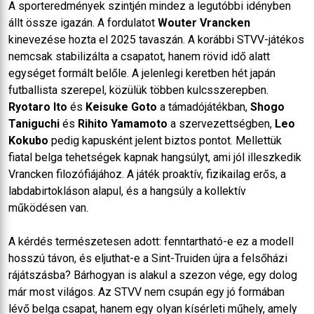
A sporteredmények szintjén mindez a legutóbbi idényben
állt össze igazán. A fordulatot
Wouter Vrancken
kinevezése hozta el 2025 tavaszán. A korábbi STVV-játékos
nemcsak stabilizálta a csapatot, hanem rövid idő alatt
egységet formált belőle. A jelenlegi keretben hét japán
futballista szerepel, közülük többen kulcsszerepben.
Ryotaro Ito
és
Keisuke Goto
a támadójátékban,
Shogo
Taniguchi
és
Rihito Yamamoto
a szervezettségben,
Leo
Kokubo
pedig kapusként jelent biztos pontot. Mellettük
fiatal belga tehetségek kapnak hangsúlyt, ami jól illeszkedik
Vrancken filozófiájához. A játék proaktív, fizikailag erős, a
labdabirtokláson alapul, és a hangsúly a kollektív
működésen van.
A kérdés természetesen adott: fenntartható-e ez a modell
hosszú távon, és eljuthat-e a Sint-Truiden újra a felsőházi
rájátszásba? Bárhogyan is alakul a szezon vége, egy dolog
már most világos. Az STVV nem csupán egy jó formában
lévő belga csapat, hanem egy olyan kísérleti műhely, amely