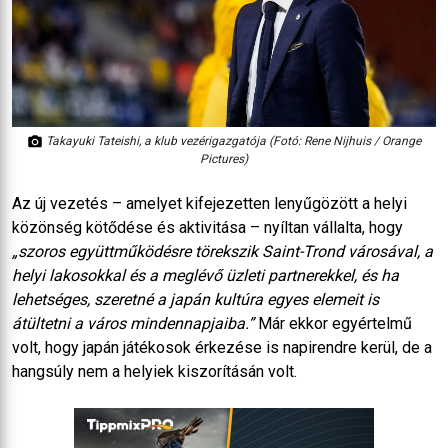
Takayuki Tateishi, a klub vezérigazgatója (Fotó: Rene Nijhuis / Orange
Pictures)
Az új vezetés – amelyet kifejezetten lenyűgözött a helyi
közönség kötődése és aktivitása – nyíltan vállalta, hogy
„szoros együttműködésre törekszik Saint-Trond városával, a
helyi lakosokkal és a meglévő üzleti partnerekkel, és ha
lehetséges, szeretné a japán kultúra egyes elemeit is
átültetni a város mindennapjaiba.”
Már ekkor egyértelmű
volt, hogy japán játékosok érkezése is napirendre kerül, de a
hangsúly nem a helyiek kiszorításán volt.