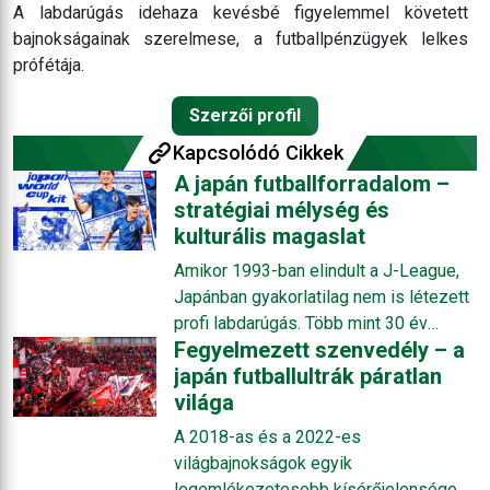
A labdarúgás idehaza kevésbé figyelemmel követett
bajnokságainak szerelmese, a futballpénzügyek lelkes
prófétája.
Szerzői profil
Kapcsolódó Cikkek
A japán futballforradalom –
stratégiai mélység és
kulturális magaslat
Amikor 1993-ban elindult a J-League,
Japánban gyakorlatilag nem is létezett
profi labdarúgás. Több mint 30 év
Fegyelmezett szenvedély – a
elteltével azonban Japán Ázsia
japán futballultrák páratlan
meghatározó futballnagyhatalmává vált:
világa
rendszeres résztvevője a
világbajnokságoknak, klasszis
A 2018-as és a 2022-es
játékosokat nevel, és folyamatosan
világbajnokságok egyik
emeli a futball színvonalát a
legemlékezetesebb kísérőjelensége a