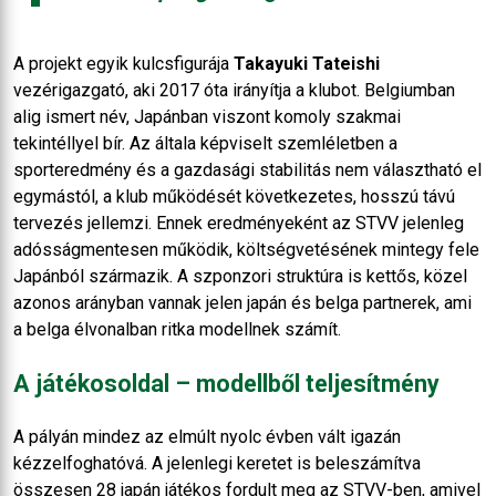
A projekt egyik kulcsfigurája
Takayuki Tateishi
vezérigazgató, aki 2017 óta irányítja a klubot. Belgiumban
alig ismert név, Japánban viszont komoly szakmai
tekintéllyel bír. Az általa képviselt szemléletben a
sporteredmény és a gazdasági stabilitás nem választható el
egymástól, a klub működését következetes, hosszú távú
tervezés jellemzi. Ennek eredményeként az STVV jelenleg
adósságmentesen működik, költségvetésének mintegy fele
Japánból származik. A szponzori struktúra is kettős, közel
azonos arányban vannak jelen japán és belga partnerek, ami
a belga élvonalban ritka modellnek számít.
A játékosoldal – modellből teljesítmény
A pályán mindez az elmúlt nyolc évben vált igazán
kézzelfoghatóvá. A jelenlegi keretet is beleszámítva
összesen 28 japán játékos fordult meg az STVV-ben, amivel