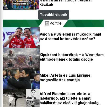
A Barca ült fel Európa trónjára |
KéziLab
További videók
Portré
Vajon a PSG ellen is működik majd
az Arsenal betonvédekezése?
Kipukkant buborékok – a West Ham
elitmodelljének totális csődje
Mikel Arteta és Luis Enrique:
megszállottak csatája
Alfred Eisenbeisser élete: a
labdarúgó, aki túlélte a saját
halálhírét az első világbajnokság