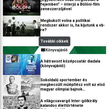
fejemben” – interjú a Bölöni-film
zeneszerzőjével
Megbukott volna a politikai
rendszer akkor is, ha kijutunk a vb-
re?
További cikkek
Könyvajánló
A hátravont középcsatár diadala
(könyvajánló)
Sokoldalú sportember és
megbecsült műépítész volt az első
magyar olimpiai bajnok
(könyvajánló)
A világcsavargó Inter-gólkirály
kalandos élettörténete