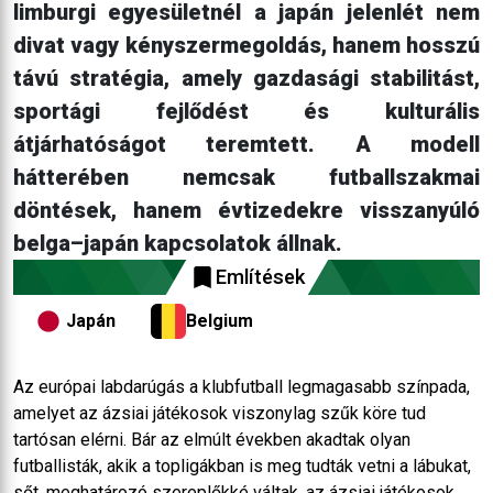
limburgi egyesületnél a japán jelenlét nem
divat vagy kényszermegoldás, hanem hosszú
távú stratégia, amely gazdasági stabilitást,
sportági fejlődést és kulturális
átjárhatóságot teremtett. A modell
hátterében nemcsak futballszakmai
döntések, hanem évtizedekre visszanyúló
belga–japán kapcsolatok állnak.
Említések
Japán
Belgium
Az európai labdarúgás a klubfutball legmagasabb színpada,
amelyet az ázsiai játékosok viszonylag szűk köre tud
tartósan elérni. Bár az elmúlt években akadtak olyan
futballisták, akik a topligákban is meg tudták vetni a lábukat,
sőt, meghatározó szereplőkké váltak, az ázsiai játékosok