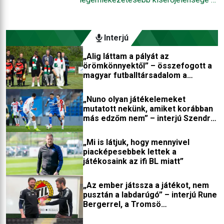
kontinensen. De mégis hogyan lett
lefújás után a stadionban maguk után
mindössze három évtizedes
takarító japán szurkolók voltak; az erről
professzionális működés alatt ilyen
készült felvételek bejárták a világsajtót.
Interjú
sikeres a japán futball?
Amin a nagyvilág ledöbbent, az a
„Alig láttam a pályát az
japánoknak teljesen természetes. A
örömkönnyektől” – összefogott a
fanatizmus, a szenvedély és a
magyar futballtársadalom a
megszállottság ugyanis nem zárja ki,
kerekesszékbe került játékosért
hogy az alapvető civilizációs
„Nuno olyan játékelemeket
viselkedési normákat a futballultrák is
mutatott nekünk, amiket korábban
más edzőm nem” – interjú Szendrei
betartsák – és ezt a japánok hétről
Norberttel
hétre bizonyítják is.
„Mi is látjuk, hogy mennyivel
piacképesebbek lettek a
játékosaink az ifi BL miatt”
„Az ember játssza a játékot, nem
pusztán a labdarúgó” – interjú Rune
Bergerrel, a Tromsö
edzőfejlesztőjével