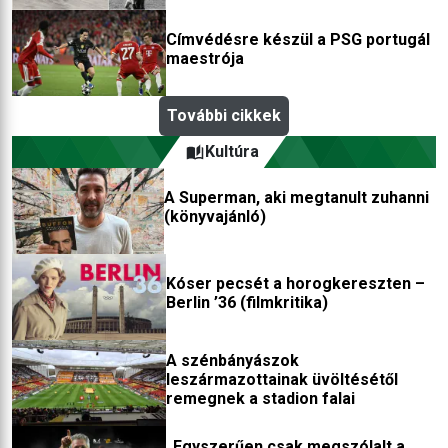
után
Címvédésre készül a PSG portugál
maestrója
További cikkek
Kultúra
A Superman, aki megtanult zuhanni
(könyvajánló)
Kóser pecsét a horogkereszten –
Berlin ’36 (filmkritika)
A szénbányászok
leszármazottainak üvöltésétől
remegnek a stadion falai
„Egyszerűen csak megszólalt a