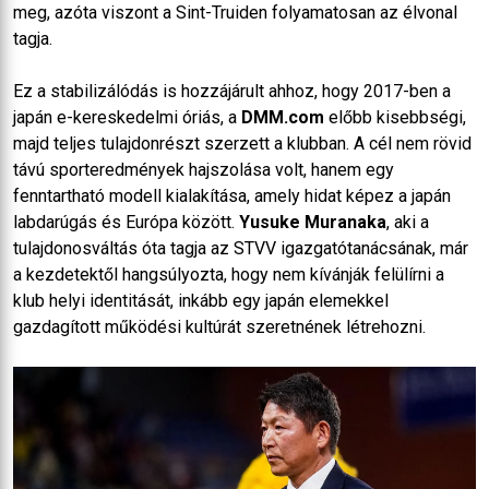
meg, azóta viszont a Sint-Truiden folyamatosan az élvonal
tagja.
Ez a stabilizálódás is hozzájárult ahhoz, hogy 2017-ben a
japán e-kereskedelmi óriás, a
DMM.com
előbb kisebbségi,
majd teljes tulajdonrészt szerzett a klubban. A cél nem rövid
távú sporteredmények hajszolása volt, hanem egy
fenntartható modell kialakítása, amely hidat képez a japán
labdarúgás és Európa között.
Yusuke Muranaka
, aki a
tulajdonosváltás óta tagja az STVV igazgatótanácsának, már
a kezdetektől hangsúlyozta, hogy nem kívánják felülírni a
klub helyi identitását, inkább egy japán elemekkel
gazdagított működési kultúrát szeretnének létrehozni.