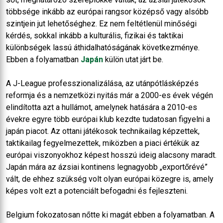
többsége inkább az európai rangsor középső vagy alsóbb
szintjein jut lehetőséghez. Ez nem feltétlenül minőségi
kérdés, sokkal inkább a kulturális, fizikai és taktikai
különbségek lassú áthidalhatóságának következménye.
Ebben a folyamatban
Japán
külön utat járt be.
A J-League professzionalizálása, az utánpótlásképzés
reformja és a nemzetközi nyitás már a 2000-es évek végén
elindította azt a hullámot, amelynek hatására a 2010-es
évekre egyre több európai klub kezdte tudatosan figyelni a
japán piacot. Az ottani játékosok technikailag képzettek,
taktikailag fegyelmezettek, miközben a piaci értékük az
európai viszonyokhoz képest hosszú ideig alacsony maradt.
Japán mára az ázsiai kontinens legnagyobb „exportőrévé”
vált, de ehhez szükség volt olyan európai közegre is, amely
képes volt ezt a potenciált befogadni és fejleszteni.
Belgium fokozatosan nőtte ki magát ebben a folyamatban. A