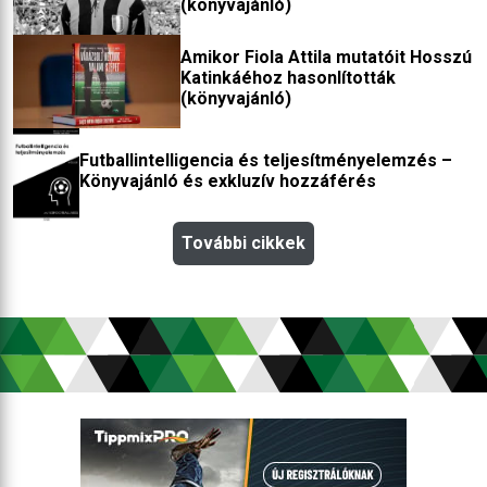
(könyvajánló)
Amikor Fiola Attila mutatóit Hosszú
Katinkáéhoz hasonlították
(könyvajánló)
Futballintelligencia és teljesítményelemzés –
Könyvajánló és exkluzív hozzáférés
További cikkek