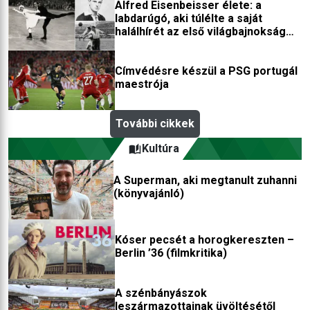
Alfred Eisenbeisser élete: a
labdarúgó, aki túlélte a saját
halálhírét az első világbajnokság
után
Címvédésre készül a PSG portugál
maestrója
További cikkek
Kultúra
A Superman, aki megtanult zuhanni
(könyvajánló)
Kóser pecsét a horogkereszten –
Berlin ’36 (filmkritika)
A szénbányászok
leszármazottainak üvöltésétől