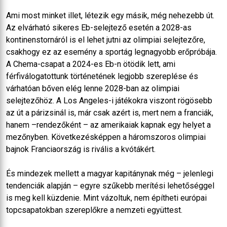
Ami most minket illet, létezik egy másik, még nehezebb út.
Az elvárható sikeres Eb-selejtező esetén a 2028-as
kontinenstornáról is el lehet jutni az olimpiai selejtezőre,
csakhogy ez az esemény a sportág legnagyobb erőpróbája.
A Chema-csapat a 2024-es Eb-n ötödik lett, ami
férfiválogatottunk történetének legjobb szereplése és
várhatóan bőven elég lenne 2028-ban az olimpiai
selejtezőhöz. A Los Angeles-i játékokra viszont rögösebb
az út a párizsinál is, már csak azért is, mert nem a franciák,
hanem –rendezőként – az amerikaiak kapnak egy helyet a
mezőnyben. Következésképpen a háromszoros olimpiai
bajnok Franciaország is rivális a kvótákért.
És mindezek mellett a magyar kapitánynak még – jelenlegi
tendenciák alapján – egyre szűkebb merítési lehetőséggel
is meg kell küzdenie. Mint vázoltuk, nem építheti európai
topcsapatokban szereplőkre a nemzeti együttest.