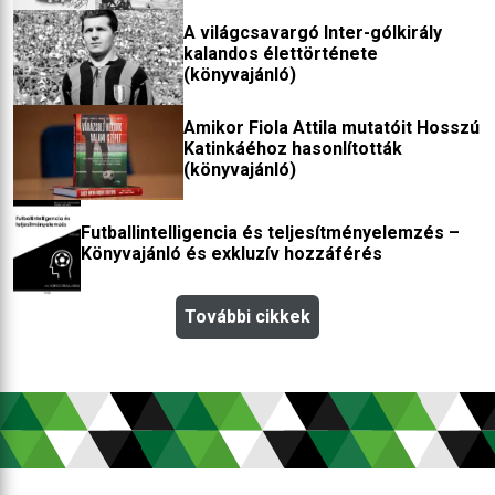
(könyvajánló)
A világcsavargó Inter-gólkirály
kalandos élettörténete
(könyvajánló)
Amikor Fiola Attila mutatóit Hosszú
Katinkáéhoz hasonlították
(könyvajánló)
Futballintelligencia és teljesítményelemzés –
Könyvajánló és exkluzív hozzáférés
További cikkek