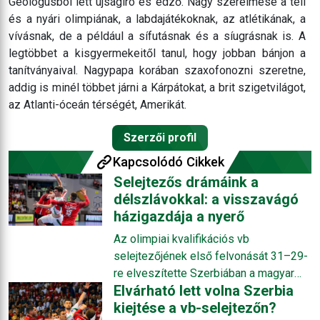
Geológusból lett újságíró és edző. Nagy szerelmese a téli
és a nyári olimpiának, a labdajátékoknak, az atlétikának, a
vívásnak, de a például a sífutásnak és a síugrásnak is. A
legtöbbet a kisgyermekeitől tanul, hogy jobban bánjon a
tanítványaival. Nagypapa korában szaxofonozni szeretne,
addig is minél többet járni a Kárpátokat, a brit szigetvilágot,
az Atlanti-óceán térségét, Amerikát.
Szerzői profil
Kapcsolódó Cikkek
Selejtezős drámáink a
délszlávokkal: a visszavágó
házigazdája a nyerő
Az olimpiai kvalifikációs vb
selejtezőjének első felvonását 31–29-
re elveszítette Szerbiában a magyar
Elvárható lett volna Szerbia
válogatott, de örüljünk, hogy az utolsó
kiejtése a vb-selejtezőn?
11 percben hétgólos hátrányban