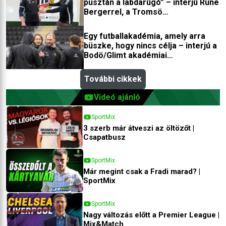
pusztán a labdarúgó” – interjú Rune
Bergerrel, a Tromsö
edzőfejlesztőjével
Egy futballakadémia, amely arra
büszke, hogy nincs célja – interjú a
Bodö/Glimt akadémiai
igazgatójával
További cikkek
Videó ajánló
SportMix
3 szerb már átveszi az öltözőt |
Csapatbusz
SportMix
Már megint csak a Fradi marad? |
SportMix
SportMix
Nagy változás előtt a Premier League |
Mix&Match