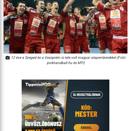
12 éve a Szeged és a Veszprém is tele volt magyar alapemberekkel (Fotó:
pickhandball.hu és MTI)