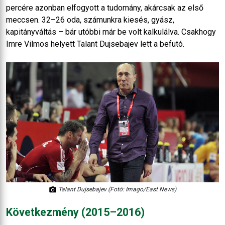
percére azonban elfogyott a tudomány, akárcsak az első
meccsen. 32–26 oda, számunkra kiesés, gyász,
kapitányváltás – bár utóbbi már be volt kalkulálva. Csakhogy
Imre Vilmos helyett Talant Dujsebajev lett a befutó.
Talant Dujsebajev (Fotó: Imago/East News)
Következmény (2015–2016)