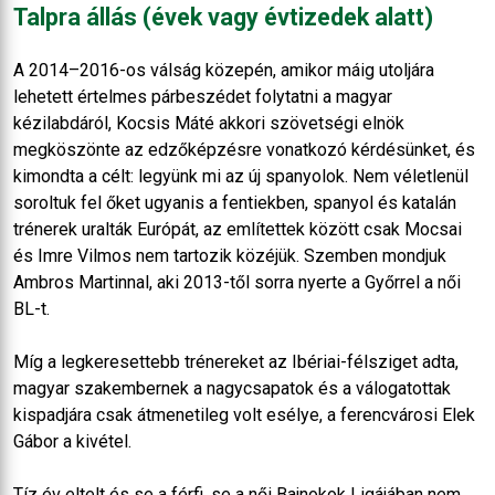
Talpra állás (évek vagy évtizedek alatt)
A 2014–2016-os válság közepén, amikor máig utoljára
lehetett értelmes párbeszédet folytatni a magyar
kézilabdáról, Kocsis Máté akkori szövetségi elnök
megköszönte az edzőképzésre vonatkozó kérdésünket, és
kimondta a célt: legyünk mi az új spanyolok. Nem véletlenül
soroltuk fel őket ugyanis a fentiekben, spanyol és katalán
trénerek uralták Európát, az említettek között csak Mocsai
és Imre Vilmos nem tartozik közéjük. Szemben mondjuk
Ambros Martinnal, aki 2013-től sorra nyerte a Győrrel a női
BL-t.
Míg a legkeresettebb trénereket az Ibériai-félsziget adta,
magyar szakembernek a nagycsapatok és a válogatottak
kispadjára csak átmenetileg volt esélye, a ferencvárosi Elek
Gábor a kivétel.
Tíz év eltelt és se a férfi, se a női Bajnokok Ligájában nem