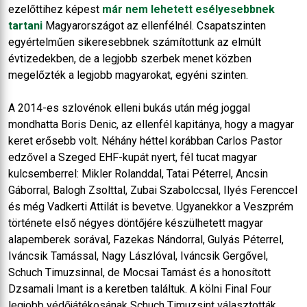
ezelőttihez képest
már nem lehetett esélyesebbnek
tartani
Magyarországot az ellenfélnél. Csapatszinten
egyértelműen sikeresebbnek számítottunk az elmúlt
évtizedekben, de a legjobb szerbek menet közben
megelőzték a legjobb magyarokat, egyéni szinten.
A 2014-es szlovénok elleni bukás után még joggal
mondhatta Boris Denic, az ellenfél kapitánya, hogy a magyar
keret erősebb volt. Néhány héttel korábban Carlos Pastor
edzővel a Szeged EHF-kupát nyert, fél tucat magyar
kulcsemberrel: Mikler Rolanddal, Tatai Péterrel, Ancsin
Gáborral, Balogh Zsolttal, Zubai Szabolccsal, Ilyés Ferenccel
és még Vadkerti Attilát is bevetve. Ugyanekkor a Veszprém
története első négyes döntőjére készülhetett magyar
alapemberek sorával, Fazekas Nándorral, Gulyás Péterrel,
Iváncsik Tamással, Nagy Lászlóval, Iváncsik Gergővel,
Schuch Timuzsinnal, de Mocsai Tamást és a honosított
Dzsamali Imant is a keretben találtuk. A kölni Final Four
legjobb védőjátékosának Schuch Timuzsint választották,