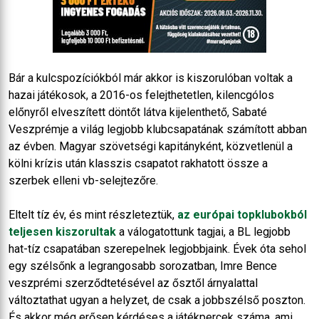
Bár a kulcspozíciókból már akkor is kiszorulóban voltak a
hazai játékosok, a 2016-os felejthetetlen, kilencgólos
előnyről elveszített döntőt látva kijelenthető, Sabaté
Veszprémje a világ legjobb klubcsapatának számított abban
az évben. Magyar szövetségi kapitányként, közvetlenül a
kölni krízis után klasszis csapatot rakhatott össze a
szerbek elleni vb-selejtezőre.
Eltelt tíz év, és mint részleteztük,
az európai topklubokból
teljesen kiszorultak
a válogatottunk tagjai, a BL legjobb
hat-tíz csapatában szerepelnek legjobbjaink. Évek óta sehol
egy szélsőnk a legrangosabb sorozatban, Imre Bence
veszprémi szerződtetésével az ősztől árnyalattal
változtathat ugyan a helyzet, de csak a jobbszélső poszton.
És akkor még erősen kérdéses a játékpercek száma, ami