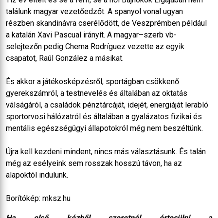
találunk magyar vezetőedzőt. A spanyol vonal ugyan
részben skandinávra cserélődött, de Veszprémben például
a katalán Xavi Pascual irányít. A magyar–szerb vb-
selejtezőn pedig Chema Rodríguez vezette az egyik
csapatot, Raúl González a másikat.
És akkor a játékosképzésről, sportágban csökkenő
gyerekszámról, a testnevelés és általában az oktatás
válságáról, a családok pénztárcáját, idejét, energiáját lerabló
sportorvosi hálózatról és általában a gyalázatos fizikai és
mentális egészségügyi állapotokról még nem beszéltünk.
Újra kell kezdeni mindent, nincs más választásunk. És talán
még az esélyeink sem rosszak hosszú távon, ha az
alapoktól indulunk.
Borítókép: mksz.hu
Ha első kézből szeretnél értesülni a