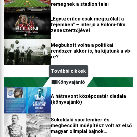
remegnek a stadion falai
„Egyszerűen csak megszólalt a
fejemben” – interjú a Bölöni-film
zeneszerzőjével
Megbukott volna a politikai
rendszer akkor is, ha kijutunk a vb-
re?
További cikkek
Könyvajánló
A hátravont középcsatár diadala
(könyvajánló)
Sokoldalú sportember és
megbecsült műépítész volt az első
magyar olimpiai bajnok