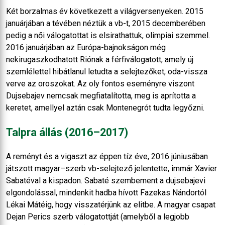
Két borzalmas év következett a világversenyeken. 2015
januárjában a tévében néztük a vb-t, 2015 decemberében
pedig a női válogatottat is elsirathattuk, olimpiai szemmel.
2016 januárjában az Európa-bajnokságon még
nekirugaszkodhatott Riónak a férfiválogatott, amely új
szemlélettel hibátlanul letudta a selejtezőket, oda-vissza
verve az oroszokat. Az oly fontos eseményre viszont
Dujsebajev nemcsak megfiatalította, meg is aprította a
keretet, amellyel aztán csak Montenegrót tudta legyőzni.
Talpra állás (2016–2017)
A reményt és a vigaszt az éppen tíz éve, 2016 júniusában
játszott magyar–szerb vb-selejtező jelentette, immár Xavier
Sabatéval a kispadon. Sabaté szembement a dujsebajevi
elgondolással, mindenkit hadba hívott Fazekas Nándortól
Lékai Mátéig, hogy visszatérjünk az elitbe. A magyar csapat
Dejan Perics szerb válogatottját (amelyből a legjobb