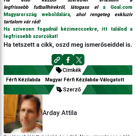
legfrissebb futballhírekről, látogass el
a Goal.com
Magyarország weboldalára
, ahol rengeteg exkluzív
tartalom vár rád!
Ha szívesen fogadnál kézimeccsekre, itt találod a
legfrissebb szorzókat!
Ha tetszett a cikk, oszd meg ismerőseiddel is.
Címkék
Férfi Kézilabda
Magyar Férfi Kézilabda-Válogatott
Szerző
Arday Attila