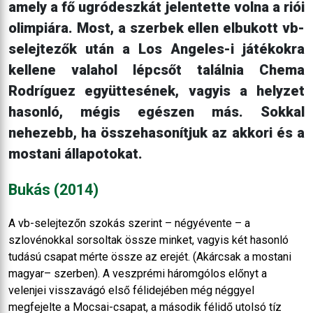
amely a fő ugródeszkát jelentette volna a riói
olimpiára. Most, a szerbek ellen elbukott vb-
selejtezők után a Los Angeles-i játékokra
kellene valahol lépcsőt találnia Chema
Rodríguez együttesének, vagyis a helyzet
hasonló, mégis egészen más. Sokkal
nehezebb, ha összehasonítjuk az akkori és a
mostani állapotokat.
Bukás (2014)
A vb-selejtezőn szokás szerint – négyévente – a
szlovénokkal sorsoltak össze minket, vagyis két hasonló
tudású csapat mérte össze az erejét. (Akárcsak a mostani
magyar– szerben). A veszprémi háromgólos előnyt a
velenjei visszavágó első félidejében még néggyel
megfejelte a Mocsai-csapat, a második félidő utolsó tíz