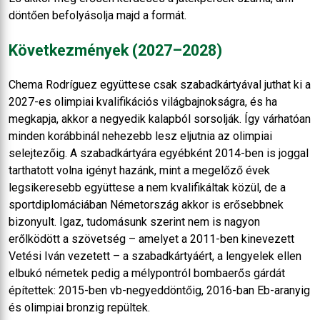
döntően befolyásolja majd a formát.
Következmények (2027–2028)
Chema Rodríguez együttese csak szabadkártyával juthat ki a
2027-es olimpiai kvalifikációs világbajnokságra, és ha
megkapja, akkor a negyedik kalapból sorsolják. Így várhatóan
minden korábbinál nehezebb lesz eljutnia az olimpiai
selejtezőig. A szabadkártyára egyébként 2014-ben is joggal
tarthatott volna igényt hazánk, mint a megelőző évek
legsikeresebb együttese a nem kvalifikáltak közül, de a
sportdiplomáciában Németország akkor is erősebbnek
bizonyult. Igaz, tudomásunk szerint nem is nagyon
erőlködött a szövetség – amelyet a 2011-ben kinevezett
Vetési Iván vezetett – a szabadkártyáért, a lengyelek ellen
elbukó németek pedig a mélypontról bombaerős gárdát
építettek: 2015-ben vb-negyeddöntőig, 2016-ban Eb-aranyig
és olimpiai bronzig repültek.