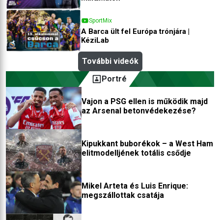
SportMix
A Barca ült fel Európa trónjára |
KéziLab
További videók
Portré
Vajon a PSG ellen is működik majd
az Arsenal betonvédekezése?
Kipukkant buborékok – a West Ham
elitmodelljének totális csődje
Mikel Arteta és Luis Enrique:
megszállottak csatája