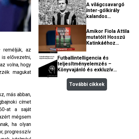
első magyar olimpiai
A világcsavargó
bajnok (könyvajánló)
Inter-gólkirály
kalandos
élettörténete
(könyvajánló)
Amikor Fiola Attila
mutatóit Hosszú
Katinkáéhoz
hasonlították
 reméljük, az
(könyvajánló)
is elővezetni,
Futballintelligencia és
teljesítményelemzés –
az volna, hogy
Könyvajánló és exkluzív
ezzék magukat
hozzáférés
További cikkek
isz, más abban,
gbajnoki címet
60-at a saját
e azért mégsem
nak, ha olyan
r, progresszív