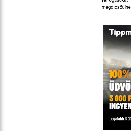
felfogásukat
megdicsőülne