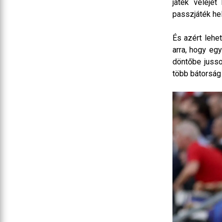
játék velejét
passzjáték hel
És azért lehet
arra, hogy egy
döntőbe jusso
több bátorság 