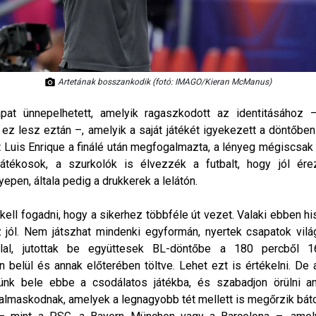
Artetának bosszankodik (fotó: IMAGO/Kieran McManus)
pat ünnepelhetett, amelyik ragaszkodott az identitásához –
ez lesz eztán –, amelyik a saját játékét igyekezett a döntőben 
t Luis Enrique a finálé után megfogalmazta, a lényeg mégiscsak 
átékosok, a szurkolók is élvezzék a futbalt, hogy jól ér
yepen, általa pedig a drukkerek a lelátón.
kell fogadni, hogy a sikerhez többféle út vezet. Valaki ebben h
 jól. Nem játszhat mindenki egyformán, nyertek csapatok vilá
llal, jutottak be együttesek BL-döntőbe a 180 percből 1
n belül és annak előterében töltve. Lehet ezt is értékelni. D
tünk bele ebbe a csodálatos játékba, és szabadjon örülni an
almaskodnak, amelyek a legnagyobb tét mellett is megőrzik báto