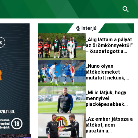
Interjú
„Alig láttam a pályát
az örömkönnyektől”
– összefogott a
magyar
futballtársadalom a
„Nuno olyan
kerekesszékbe
játékelemeket
került játékosért
mutatott nekünk,
amiket korábban
más edzőm nem” –
„Mi is látjuk, hogy
interjú Szendrei
mennyivel
Norberttel
piacképesebbek
lettek a játékosaink
az ifi BL miatt”
„Az ember játssza a
játékot, nem
pusztán a
labdarúgó” – interjú