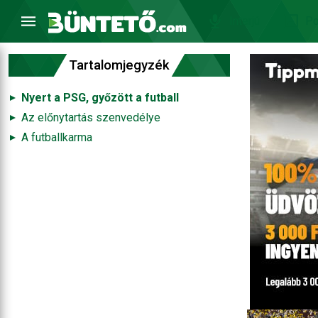
Interjú
Po
Tartalomjegyzék
Nyert a PSG, győzött a futball
Az előnytartás szenvedélye
A futballkarma