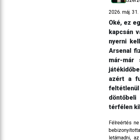
Szerz
2026. máj. 31.
Oké, ez eg
kapcsán va
nyerni kel
Arsenal fi
már-már 
játékidőbe
azért a f
feltétlen
döntőbeli
térfélen k
Félreértés n
bebizonyíto
letámadni, a