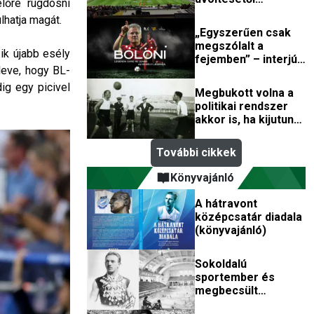
előre rugdosni
remegnek a stadion
lhatja magát.
falai
„Egyszerűen csak
megszólalt a
zik újabb esély
fejemben” – interjú
eleve, hogy BL-
a Bölöni-film
zeneszerzőjével
ig egy picivel
Megbukott volna a
politikai rendszer
akkor is, ha kijutunk
a vb-re?
További cikkek
Könyvajánló
A hátravont
középcsatár diadala
(könyvajánló)
Sokoldalú
sportember és
megbecsült
műépítész volt az