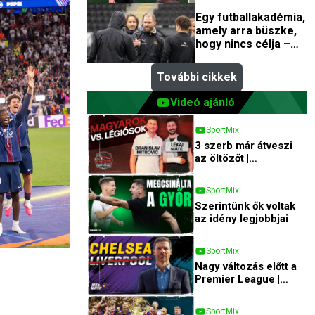
Rune Bergerrel, a
Egy futballakadémia,
Tromsö
amely arra büszke,
edzőfejlesztőjével
hogy nincs célja –
interjú a Bodö/Glimt
akadémiai
További cikkek
igazgatójával
Videó ajánló
SportMix
3 szerb már átveszi
az öltözőt |
Csapatbusz
SportMix
Szerintünk ők voltak
az idény legjobbjai
SportMix
Nagy változás előtt a
Premier League |
Mix&Match
SportMix