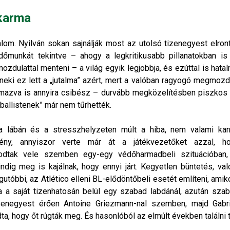
lkarma
lom. Nyilván sokan sajnálják most az utolsó tizenegyest elront
dőmunkát tekintve – ahogy a legkritikusabb pillanatokban is
zdulattal menteni – a világ egyik legjobbja, és ezúttal is hatal
 neki ez lett a „jutalma” azért, mert a valóban ragyogó megmozd
mazva is annyira csibész – durvább megközelítésben piszkos 
tballistenek” már nem tűrhették.
 a lábán és a stresszhelyzeten múlt a hiba, nem valami kar
ény, annyiszor verte már át a játékvezetőket azzal, ho
kodtak vele szemben egy-egy védőharmadbeli szituációban,
dig meg is kajálnak, hogy ennyi járt. Kegyetlen büntetés, való
gutóbbi, az Atlético elleni BL-elődöntőbeli esetét említeni, amik
a a saját tizenhatosán belül egy szabad labdánál, azután szab
zenegyest érően Antoine Griezmann-nal szemben, majd Gabri
ta, hogy őt rúgták meg. És hasonlóból az elmúlt években találni t