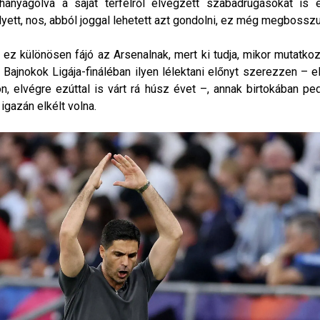
 hanyagolva a saját térfélről elvégzett szabadrúgásokat is 
yett, nos, abból joggal lehetett azt gondolni, ez még megbosszu
 ez különösen fájó az Arsenalnak, mert ki tudja, mikor mutatko
 Bajnokok Ligája-fináléban ilyen lélektani előnyt szerezzen – 
n, elvégre ezúttal is várt rá húsz évet –, annak birtokában ped
igazán elkélt volna.