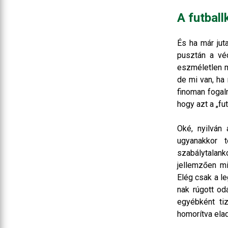
A futbal
És ha már juta
pusztán a vé
eszméletlen mo
de mi van, ha
finoman fogal
hogy azt a „fu
Oké, nyilván
ugyanakkor t
szabálytalan
jellemzően min
Elég csak a le
nak rúgott od
egyébként ti
homorítva elad