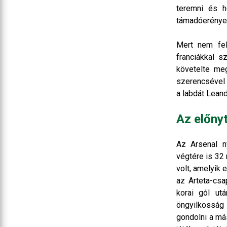
teremni és h
támadóerényei
Mert nem fel
franciákkal 
követelte me
szerencsével 
a labdát Lean
Az előny
Az Arsenal n
végtére is 32
volt, amelyik
az Arteta-csa
korai gól ut
öngyilkosság
gondolni a más