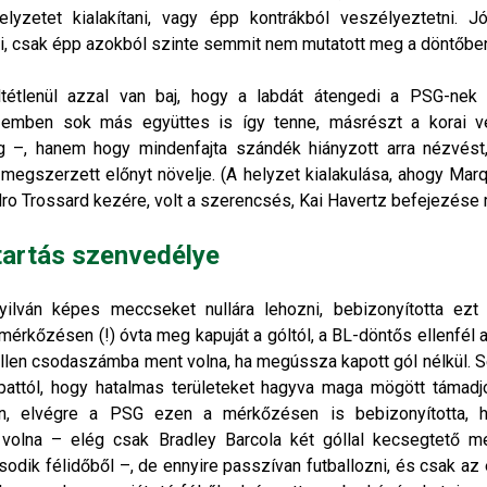
elyzetet kialakítani, vagy épp kontrákból veszélyeztetni. J
, csak épp azokból szinte semmit nem mutatott meg a döntőbe
tétlenül azzal van baj, hogy a labdát átengedi a PSG-nek
szemben sok más együttes is így tenne, másrészt a korai v
g –, hanem hogy mindenfajta szándék hiányzott arra nézvést
megszerzett előnyt növelje. (A helyzet kialakulása, ahogy Marq
dro Trossard kezére, volt a szerencsés, Kai Havertz befejezése
tartás szenvedélye
yilván képes meccseket nullára lehozni, bebizonyította ezt
 mérkőzésen (!) óvta meg kapuját a góltól, a BL-döntős ellenfél
 ellen csodaszámba ment volna, ha megússza kapott gól nélkül. S
pattól, hogy hatalmas területeket hagyva maga mögött támadjo
án, elvégre a PSG ezen a mérkőzésen is bebizonyította,
 volna – elég csak Bradley Barcola két góllal kecsegtető m
odik félidőből –, de ennyire passzívan futballozni, és csak az e