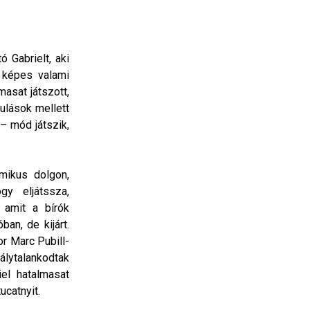
ó Gabrielt, aki
 képes valami
masat játszott,
ulások mellett
– mód játszik,
mikus dolgon,
gy eljátssza,
 amit a bírók
ban, de kijárt.
or Marc Pubill-
álytalankodtak
el hatalmasat
ucatnyit.