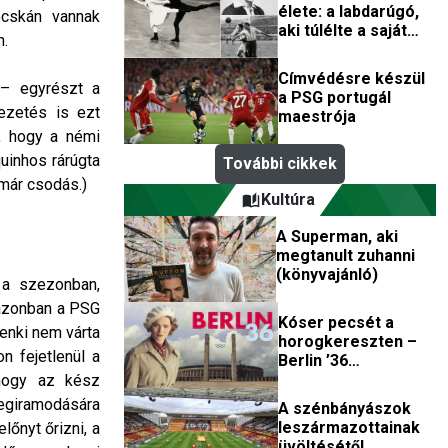
élete: a labdarúgó,
ócskán vannak
aki túlélte a saját
n.
halálhírét az első
világbajnokság után
Címvédésre készül
 – egyrészt a
a PSG portugál
ezetés is ezt
maestrója
, hogy a némi
uinhos rárúgta
További cikkek
 már csodás.)
Kultúra
A Superman, aki
megtanult zuhanni
(könyvajánló)
 a szezonban,
 azonban a PSG
Kóser pecsét a
enki nem várta
horogkereszten –
n fejetlenül a
Berlin ’36
(filmkritika)
 hogy az kész
egiramodására
A szénbányászok
leszármazottainak
lőnyt őrizni, a
üvöltésétől