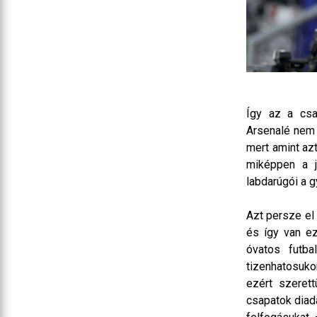
Így az a csa
Arsenalé nem 
mert amint az
miképpen a j
labdarúgói a g
Azt persze el 
és így van ez
óvatos futba
tizenhatosuko
ezért szeret
csapatok diad