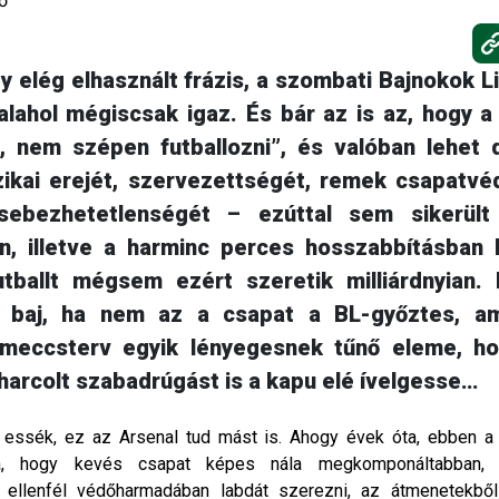
ő
y elég elhasznált frázis, a szombati Bajnokok Li
lahol mégiscsak igaz. És bár az is az, hogy 
l, nem szépen futballozni”, és valóban lehet 
zikai erejét, szervezettségét, remek csapatv
sebezhetetlenségét – ezúttal sem sikerült
n, illetve a harminc perces hosszabbításban 
utballt mégsem ezért szeretik milliárdnyian.
ül baj, ha nem az a csapat a BL-győztes, am
 meccsterv egyik lényegesnek tűnő eleme, ho
iharcolt szabadrúgást is a kapu elé ívelgesse…
e essék, ez az Arsenal tud mást is. Ahogy évek óta, ebben a
tta, hogy kevés csapat képes nála megkomponáltabban, i
z ellenfél védőharmadában labdát szerezni, az átmenetekből