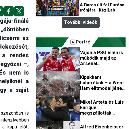
A Barca ült fel Európa
trónjára | KéziLab
gája-finálé
További videók
a „döntőben
dicsérni az
Portré
édekezését,
Vajon a PSG ellen is
 a rendes
működik majd az
legyőzni –,
Arsenal
betonvédekezése?
 És nem is
Kipukkant
elyiknél a
buborékok – a West
Ham elitmodelljének
gy a saját
totális csődje
Mikel Arteta és Luis
Enrique:
megszállottak
 szezonban is
csatája
ntenzívebben
Alfred Eisenbeisser
 a kapu előtt