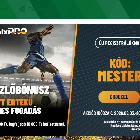
rtré
Elemzés