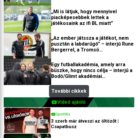
Norberttel
„Mi is látjuk, hogy mennyivel
piacképesebbek lettek a
játékosaink az ifi BL miatt”
„Az ember játssza a játékot, nem
pusztán a labdarúgó” – interjú Rune
Bergerrel, a Tromsö
edzőfejlesztőjével
Egy futballakadémia, amely arra
büszke, hogy nincs célja – interjú a
Bodö/Glimt akadémiai
igazgatójával
További cikkek
Videó ajánló
SportMix
3 szerb már átveszi az öltözőt |
Csapatbusz