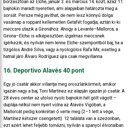
borzasztóan az Elche, január 3. és március 14. közt, azaz 11
bajnokin maradt nyeretlen, ami alapjaiban határozta meg a
sorsát. Persze még javíthat, de nem lesz könnyű dolga:
vasárnap a roppant kellemetlen Getafét fogadja, aztán ki-ki
meccsre utazik a Gironához. Ahogy a Levante–Mallorca, a
Girona–Elche is elképesztően izgalmas meccsnek
ígérkezik, és nyilván nem lenne Elche-szempontból baj, ha a
tízgólos André Silva, vagy a nyolcgólos Rafa Mir, esetleg a
hatnál járó Álvaro Rodríguez újra csak megvillanna.
16. Deportivo Alavés 40 pont
Egy jó csatár akkor villantja meg oroszlánkörmeit, amikor
igazán nagy a baj, Toni Martínez ez alapján igazán jó csatár. A
28 éves center az utolsó nyolc bajnokin hét gólt vágott –
duplája nélkül nem nyert volna az Alavés Vigóban, a
Mallorcát pedig konkrétan ő verte meg (2–1 lett a vége,
Martínez kétszer csengetett). 12 találata van a szezonban,
ezt azért lehet feljebb tornázni, nyilván a spanyol élvonalban