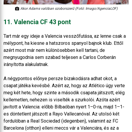
Akor Adams valóban szoborszerű (Fotó: Imago/AgenciaLOF)
11. Valencia CF 43 pont
Tart már egy ideje a Valencia vesszőfutása, az lenne csak a
mélypont, ha kiesne a hatszoros spanyol bajnok klub. Ettől
azért most már nem különösebben kell tartani, de
megnyugodnia sem szabad teljesen a Carlos Corberán
irányította alakulatnak.
A négypontos előnye persze bizakodásra adhat okot, a
csapat játéka kevésbé. Azért az, hogy az Atlético úgy verte
meg két hete, hogy szinte a második csapata játszott, elég
kellemetlen, nehezen is viselték a szurkolói. Azóta azért
javított a Valencia: előbb Bilbaóban nyert 1–0-ra, majd 1–1-
es döntetlent játszott a Rayo Vallecanóval. Az utolsó két
fordulóban a Real Sociedad (idegenben), valamint az FC
Barcelona (otthon) elleni meccs vár a Valenciára, és az a