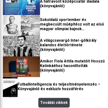
A hátravont középcsatár diadala
(könyvajánló)
Sokoldalú sportember és
megbecsült műépítész volt az első
magyar olimpiai bajnok
(könyvajánló)
A világcsavargó Inter-gólkirály
kalandos élettörténete
(könyvajánló)
Amikor Fiola Attila mutatóit Hosszú
Katinkáéhoz hasonlították
(könyvajánló)
Futballintelligencia és teljesítményelemzés –
Könyvajánló és exkluzív hozzáférés
További cikkek