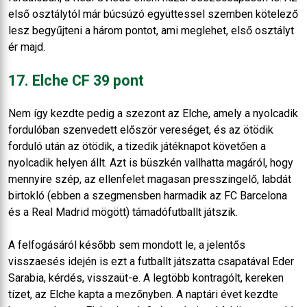
első osztálytól már búcsúzó együttessel szemben kötelező
lesz begyűjteni a három pontot, ami meglehet, első osztályt
ér majd.
17. Elche CF 39 pont
Nem így kezdte pedig a szezont az Elche, amely a nyolcadik
fordulóban szenvedett először vereséget, és az ötödik
forduló után az ötödik, a tizedik játéknapot követően a
nyolcadik helyen állt. Azt is büszkén vallhatta magáról, hogy
mennyire szép, az ellenfelet magasan presszingelő, labdát
birtokló (ebben a szegmensben harmadik az FC Barcelona
és a Real Madrid mögött) támadófutballt játszik.
A felfogásáról később sem mondott le, a jelentős
visszaesés idején is ezt a futballt játszatta csapatával Eder
Sarabia, kérdés, visszaüt-e. A legtöbb kontragólt, kereken
tízet, az Elche kapta a mezőnyben. A naptári évet kezdte