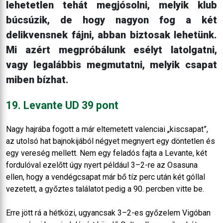
lehetetlen tehát megjósolni, melyik klub
búcsúzik, de hogy nagyon fog a két
delikvensnek fájni, abban biztosak lehetünk.
Mi azért megpróbálunk esélyt latolgatni,
vagy legalábbis megmutatni, melyik csapat
miben bízhat.
19. Levante UD 39 pont
Nagy hajrába fogott a már eltemetett valenciai „kiscsapat”,
az utolsó hat bajnokijából négyet megnyert egy döntetlen és
egy vereség mellett. Nem egy feladós fajta a Levante, két
fordulóval ezelőtt úgy nyert például 3–2-re az Osasuna
ellen, hogy a vendégcsapat már bő tíz perc után két góllal
vezetett, a győztes találatot pedig a 90. percben vitte be.
Erre jött rá a hétközi, ugyancsak 3–2-es győzelem Vigóban