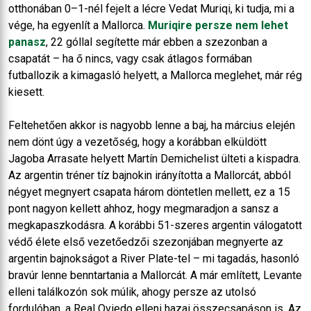
otthonában 0–1-nél fejelt a lécre Vedat Muriqi, ki tudja, mi a
vége, ha egyenlít a Mallorca.
Muriqire persze nem lehet
panasz
, 22 góllal segítette már ebben a szezonban a
csapatát – ha ő nincs, vagy csak átlagos formában
futballozik a kimagasló helyett, a Mallorca meglehet, már rég
kiesett.
Feltehetően akkor is nagyobb lenne a baj, ha március elején
nem dönt úgy a vezetőség, hogy a korábban elküldött
Jagoba Arrasate helyett Martín Demichelist ülteti a kispadra.
Az argentin tréner tíz bajnokin irányította a Mallorcát, abból
négyet megnyert csapata három döntetlen mellett, ez a 15
pont nagyon kellett ahhoz, hogy megmaradjon a sansz a
megkapaszkodásra. A korábbi 51-szeres argentin válogatott
védő élete első vezetőedzői szezonjában megnyerte az
argentin bajnokságot a River Plate-tel – mi tagadás, hasonló
bravúr lenne benntartania a Mallorcát. A már említett, Levante
elleni találkozón sok múlik, ahogy persze az utolsó
fordulóban, a Real Oviedo elleni hazai összecsapáson is. Az