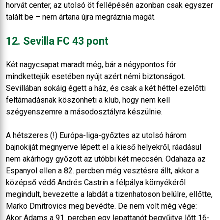
horvát center, az utolsó öt fellépésén azonban csak egyszer
talált be – nem ártana újra megráznia magát.
12. Sevilla FC 43 pont
Két nagycsapat maradt még, bár a négypontos fór
mindkettejük esetében nyújt azért némi biztonságot.
Sevillában sokáig égett a ház, és csak a két héttel ezelőtti
feltámadásnak köszönheti a klub, hogy nem kell
szégyenszemre a másodosztályra készülnie.
A hétszeres (!) Európa-liga-győztes az utolsó három
bajnokiját megnyerve lépett el a kieső helyekről, ráadásul
nem akárhogy győzött az utóbbi két meccsén. Odahaza az
Espanyol ellen a 82. percben még vesztésre állt, akkor a
középső védő Andrés Castrín a félpálya környékéről
megindult, bevezette a labdát a tizenhatoson belülre, ellőtte,
Marko Dmitrovics meg bevédte. De nem volt még vége:
Akor Adams a 91. percben egy lepattanót begyűjtve lőtt 16-