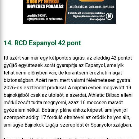
14. RCD Espanyol 42 pont
Itt azért van már egy kétpontos ugrás, az eleddig 42 pontot
gyűjtő együttesek sorát gyarapítja az Espanyol, amelyik
tehát némi előnyben van, de korántsem érezheti magát
biztonságban. Azért nem, mert valami félelmetesen gyatra
2026-os esztendőt produkál. A naptári évben megvívott 19
bajnokijából csak az utolsót, a szerdai, Athletic Bilbao elleni
mérkőzését tudta megnyerni, azaz 16 meccsen maradt
győzelem nélkül. Botrány, pláne ahhoz képest, amilyen jól
szerepelt addig: 17 forduló elteltével az ötödik helyen állt,
ami ugye Bajnokok Ligája-szereplést ér Spanyolországban.