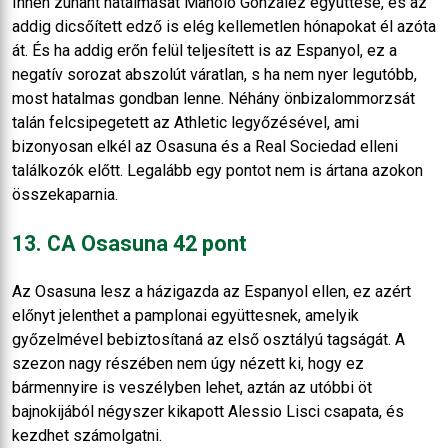
Innen zuhant hatalmasat Manolo González együttese, és az
addig dicsőített edző is elég kellemetlen hónapokat él azóta
át. És ha addig erőn felül teljesített is az Espanyol, ez a
negatív sorozat abszolút váratlan, s ha nem nyer legutóbb,
most hatalmas gondban lenne. Néhány önbizalommorzsát
talán felcsipegetett az Athletic legyőzésével, ami
bizonyosan elkél az Osasuna és a Real Sociedad elleni
találkozók előtt. Legalább egy pontot nem is ártana azokon
összekaparnia.
13. CA Osasuna 42 pont
Az Osasuna lesz a házigazda az Espanyol ellen, ez azért
előnyt jelenthet a pamplonai együttesnek, amelyik
győzelmével bebiztosítaná az első osztályú tagságát. A
szezon nagy részében nem úgy nézett ki, hogy ez
bármennyire is veszélyben lehet, aztán az utóbbi öt
bajnokijából négyszer kikapott Alessio Lisci csapata, és
kezdhet számolgatni.