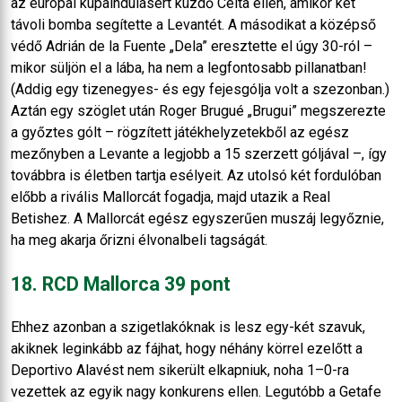
az európai kupaindulásért küzdő Celta ellen, amikor két
távoli bomba segítette a Levantét. A másodikat a középső
védő Adrián de la Fuente „Dela” eresztette el úgy 30-ról –
mikor süljön el a lába, ha nem a legfontosabb pillanatban!
(Addig egy tizenegyes- és egy fejesgólja volt a szezonban.)
Aztán egy szöglet után Roger Brugué „Brugui” megszerezte
a győztes gólt – rögzített játékhelyzetekből az egész
mezőnyben a Levante a legjobb a 15 szerzett góljával –, így
továbbra is életben tartja esélyeit. Az utolsó két fordulóban
előbb a rivális Mallorcát fogadja, majd utazik a Real
Betishez. A Mallorcát egész egyszerűen muszáj legyőznie,
ha meg akarja őrizni élvonalbeli tagságát.
18. RCD Mallorca 39 pont
Ehhez azonban a szigetlakóknak is lesz egy-két szavuk,
akiknek leginkább az fájhat, hogy néhány körrel ezelőtt a
Deportivo Alavést nem sikerült elkapniuk, noha 1–0-ra
vezettek az egyik nagy konkurens ellen. Legutóbb a Getafe