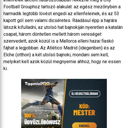
Football Grouphoz tartozó alakulat: az egész mezőnyben a
harmadik legtöbb lövést engedi az ellenfeleinek, és az 53
kapott gól sem valami dicséretes. Ráadásul épp a hajrára
látszik kifulladni, az utolsó hat bajnokiján nyeretlen a katalán
csapat, három döntetlen mellett három vereséget
szenvedett, azok közül is a Mallorca elleni hazai fiaskó
fájhat a legjobban. Az Atlético Madrid (idegenben) és az
Elche (otthon) a két utolsó bajnoki, mondani sem kell,
melyiket kell azok közül megnyernie ahhoz, hogy ne essen
ki.