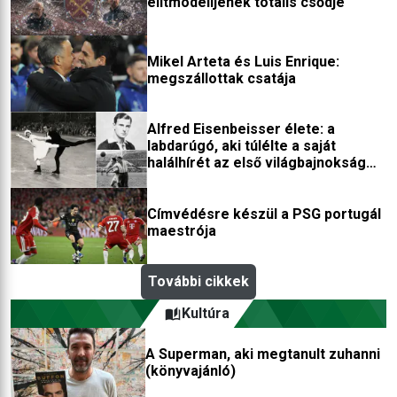
elitmodelljének totális csődje
Mikel Arteta és Luis Enrique:
megszállottak csatája
Alfred Eisenbeisser élete: a
labdarúgó, aki túlélte a saját
halálhírét az első világbajnokság
után
Címvédésre készül a PSG portugál
maestrója
További cikkek
Kultúra
A Superman, aki megtanult zuhanni
(könyvajánló)