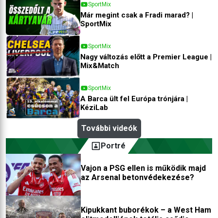
SportMix
Már megint csak a Fradi marad? |
SportMix
SportMix
Nagy változás előtt a Premier League |
Mix&Match
SportMix
A Barca ült fel Európa trónjára |
KéziLab
További videók
Portré
Vajon a PSG ellen is működik majd
az Arsenal betonvédekezése?
Kipukkant buborékok – a West Ham