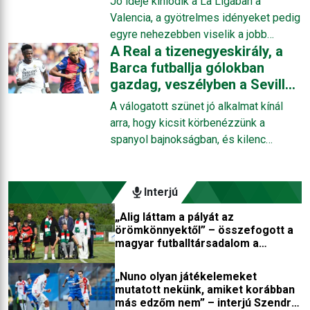
Jó ideje kínlódik a La Ligában a
Valencia, a gyötrelmes idényeket pedig
egyre nehezebben viselik a jobb
A Real a tizenegyeskirály, a
eredményekhez szokott drukkerek. A
Barca futballja gólokban
„jobbhoz” azért úgy tíz évet vissza kell
gazdag, veszélyben a Sevilla
utazni az időben, ezért cikkünkben
– fókuszban a La Liga
kifejtjük, mi lehet a leginkább a
A válogatott szünet jó alkalmat kínál
probléma az egykor szebb napokat
arra, hogy kicsit körbenézzünk a
látott, David Villa, Pablo Aimar, Gaizka
spanyol bajnokságban, és kilenc
Mendieta nevével fémjelzett klubbal.
fordulóval a zárás előtt megvizsgáljuk,
ki milyen esélyekkel feszül neki a
hajrának, mit diktálnak a számok, melyik
Interjú
csapat miben emelkedik ki és miben
„Alig láttam a pályát az
marad el az átlagtól vagy épp a saját
örömkönnyektől” – összefogott a
maga kívánalmaitól, és persze, hogy
magyar futballtársadalom a
miképpen szerepelt eddig a három
kerekesszékbe került játékosért
nagy, a Barcelona, a Real Madrid és az
„Nuno olyan játékelemeket
Atlético.
mutatott nekünk, amiket korábban
más edzőm nem” – interjú Szendrei