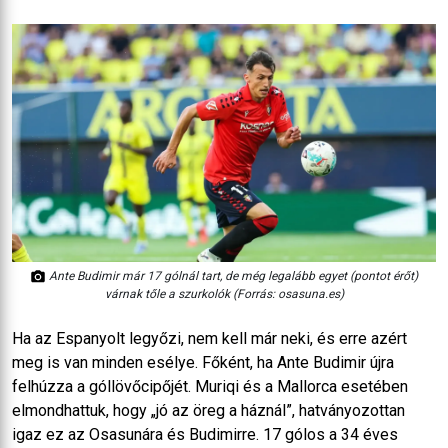
Ante Budimir már 17 gólnál tart, de még legalább egyet (pontot érőt)
várnak tőle a szurkolók (Forrás: osasuna.es)
Ha az Espanyolt legyőzi, nem kell már neki, és erre azért
meg is van minden esélye. Főként, ha Ante Budimir újra
felhúzza a góllövőcipőjét. Muriqi és a Mallorca esetében
elmondhattuk, hogy „jó az öreg a háznál”, hatványozottan
igaz ez az Osasunára és Budimirre. 17 gólos a 34 éves