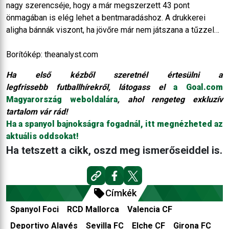
nagy szerencséje, hogy a már megszerzett 43 pont
önmagában is elég lehet a bentmaradáshoz. A drukkerei
aligha bánnák viszont, ha jövőre már nem játszana a tűzzel…
Borítókép: theanalyst.com
Ha első kézből szeretnél értesülni a
legfrissebb futballhírekről, látogass el
a Goal.com
Magyarország weboldalára
, ahol rengeteg exkluzív
tartalom vár rád!
Ha a spanyol bajnokságra fogadnál, itt megnézheted az
aktuális oddsokat!
Ha tetszett a cikk, oszd meg ismerőseiddel is.
Címkék
Spanyol Foci
RCD Mallorca
Valencia CF
Deportivo Alavés
Sevilla FC
Elche CF
Girona FC