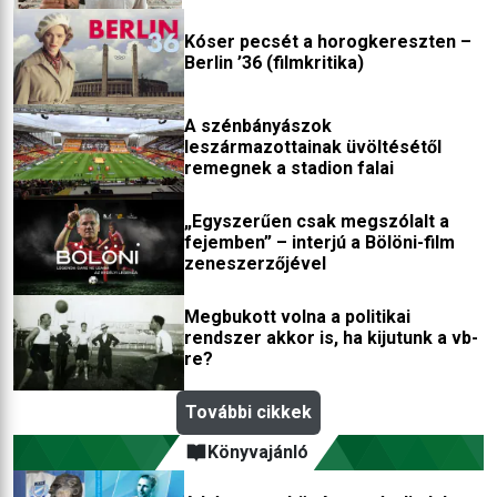
Kóser pecsét a horogkereszten –
Berlin ’36 (filmkritika)
A szénbányászok
leszármazottainak üvöltésétől
remegnek a stadion falai
„Egyszerűen csak megszólalt a
fejemben” – interjú a Bölöni-film
zeneszerzőjével
Megbukott volna a politikai
rendszer akkor is, ha kijutunk a vb-
re?
További cikkek
Könyvajánló