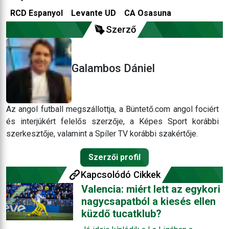
RCD Espanyol
Levante UD
CA Osasuna
Szerző
Galambos Dániel
Az angol futball megszállottja, a Büntető.com angol fociért
és interjúkért felelős szerzője, a Képes Sport korábbi
szerkesztője, valamint a Spíler TV korábbi szakértője.
Szerzői profil
Kapcsolódó Cikkek
Valencia: miért lett az egykori
nagycsapatból a kiesés ellen
küzdő tucatklub?