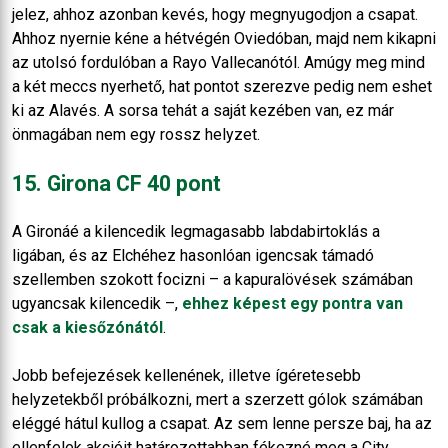
jelez, ahhoz azonban kevés, hogy megnyugodjon a csapat.
Ahhoz nyernie kéne a hétvégén Oviedóban, majd nem kikapni
az utolsó fordulóban a Rayo Vallecanótól. Amúgy meg mind
a két meccs nyerhető, hat pontot szerezve pedig nem eshet
ki az Alavés. A sorsa tehát a saját kezében van, ez már
önmagában nem egy rossz helyzet.
15. Girona CF 40 pont
A Gironáé a kilencedik legmagasabb labdabirtoklás a
ligában, és az Elchéhez hasonlóan igencsak támadó
szellemben szokott focizni – a kapuralövések számában
ugyancsak kilencedik –,
ehhez képest egy pontra van
csak a kiesőzónától
.
Jobb befejezések kellenének, illetve ígéretesebb
helyzetekből próbálkozni, mert a szerzett gólok számában
eléggé hátul kullog a csapat. Az sem lenne persze baj, ha az
ellenfelek akcióit határozottabban fékezné meg a City