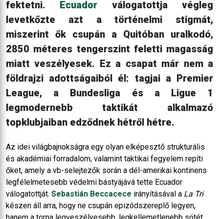
fektetni.
Ecuador
válogatottja végleg
levetkőzte azt a történelmi stigmát,
miszerint ők csupán a Quitóban uralkodó,
2850 méteres tengerszint feletti magasság
miatt veszélyesek. Ez a csapat már nem a
földrajzi adottságaiból él: tagjai a Premier
League, a Bundesliga és a Ligue 1
legmodernebb taktikát alkalmazó
topklubjaiban edződnek hétről hétre.
Az idei világbajnokságra egy olyan elképesztő strukturális
és akadémiai forradalom, valamint taktikai fegyelem repíti
őket, amely a vb-selejtezők során a dél-amerikai kontinens
legfélelmetesebb védelmi bástyájává tette Ecuador
válogatottját.
Sebastián Beccacece
irányításával a
La Tri
készen áll arra, hogy ne csupán epizódszereplő legyen,
hanem a torna legveszélyesebb, legkellemetlenebb sötét