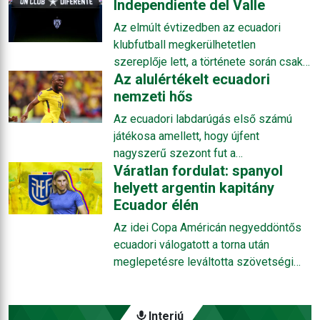
Independiente del Valle
Az elmúlt évtizedben az ecuadori
klubfutball megkerülhetetlen
szereplője lett, a története során csak
Az alulértékelt ecuadori
2009 óta élvonalbeli Independiente del
nemzeti hős
Valle. Az egyesület modern kori
mesébe illő története egy helyi
Az ecuadori labdarúgás első számú
üzletemberrel és az ő európai mintára
játékosa amellett, hogy újfent
elképzelt terveivel kezdődött, amelyek
nagyszerű szezont fut a
ma már az ország labdarúgásának a
Váratlan fordulat: spanyol
Fenerbahcében, a világbajnokságon is
jövőjét alapozzák meg, mert a felnőtt-
helyett argentin kapitány
le tudta tenni a névjegyét. Enner
és az utánpótlás-válogatottak is
Ecuador élén
Valencia csapatkapitányként a katari
nagyrészt az itteni akadémia
tornát három góllal zárta, és nem rajta
Az idei Copa Américán negyeddöntős
növendékeire építenek.
múlott, hogy a fiatalos együttes végül
ecuadori válogatott a torna után
egy hajszállal lemaradt a
meglepetésre leváltotta szövetségi
továbbjutásról. A tavaly novemberben
kapitányát. A helyi szövetség az elmúlt
már a 33. születésnapját ünneplő
szűk másfél évben ígéretes munkát
szélső egykor a Premier League-ben
végző Félix Sánchez utódjának egy
Interjú