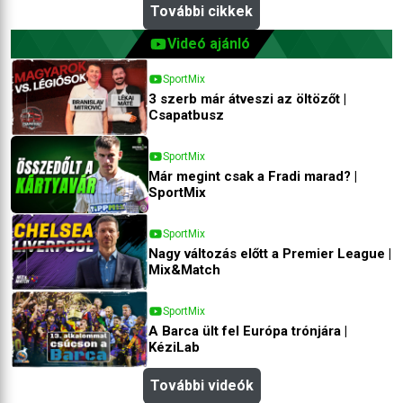
További cikkek
Videó ajánló
SportMix
3 szerb már átveszi az öltözőt |
Csapatbusz
SportMix
Már megint csak a Fradi marad? |
SportMix
SportMix
Nagy változás előtt a Premier League |
Mix&Match
SportMix
A Barca ült fel Európa trónjára |
KéziLab
További videók