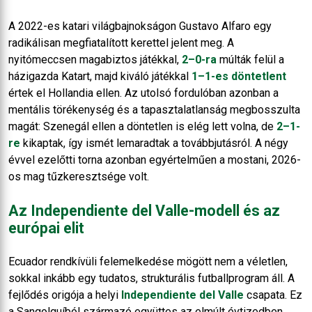
A 2022-es katari világbajnokságon Gustavo Alfaro egy
radikálisan megfiatalított kerettel jelent meg. A
nyitómeccsen magabiztos játékkal,
2–0-ra
múlták felül a
házigazda Katart, majd kiváló játékkal
1–1-es döntetlent
értek el Hollandia ellen. Az utolsó fordulóban azonban a
mentális törékenység és a tapasztalatlanság megbosszulta
magát: Szenegál ellen a döntetlen is elég lett volna, de
2–1-
re
kikaptak, így ismét lemaradtak a továbbjutásról. A négy
évvel ezelőtti torna azonban egyértelműen a mostani, 2026-
os mag tűzkeresztsége volt.
Az Independiente del Valle-modell és az
európai elit
Ecuador rendkívüli felemelkedése mögött nem a véletlen,
sokkal inkább egy tudatos, strukturális futballprogram áll. A
fejlődés origója a helyi
Independiente del Valle
csapata. Ez
a Sangolquíból származó együttes az elmúlt évtizedben