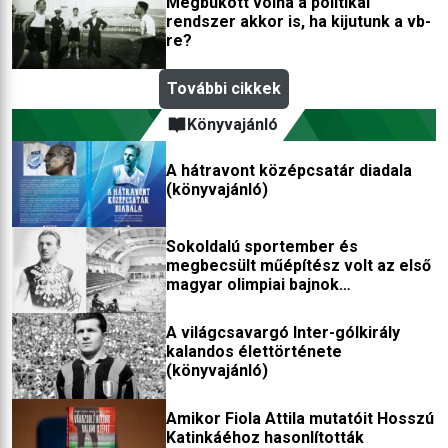
Megbukott volna a politikai
rendszer akkor is, ha kijutunk a vb-
re?
További cikkek
Könyvajánló
A hátravont középcsatár diadala
(könyvajánló)
Sokoldalú sportember és
megbecsült műépítész volt az első
magyar olimpiai bajnok
(könyvajánló)
A világcsavargó Inter-gólkirály
kalandos élettörténete
(könyvajánló)
Amikor Fiola Attila mutatóit Hosszú
Katinkáéhoz hasonlították