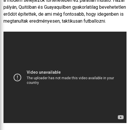
a modern selejtezők történetében ez páratlan mutató. Hazai
pályán, Quitóban és Guayaquilben gyakorlatilag bevehetetlen
erődöt építettek, de ami még fontosabb, hogy idegenben is
megtanultak eredményesen, taktikusan futballozni.