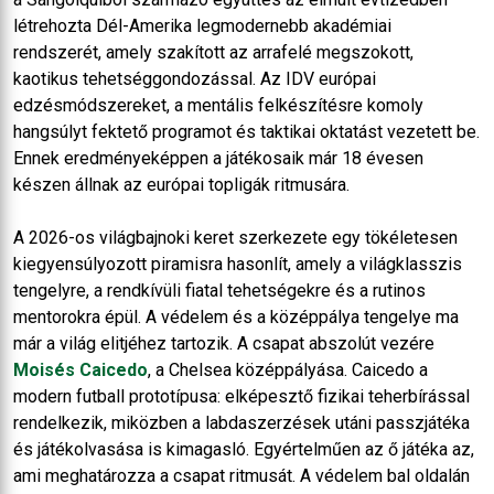
létrehozta Dél-Amerika legmodernebb akadémiai
rendszerét, amely szakított az arrafelé megszokott,
kaotikus tehetséggondozással. Az IDV európai
edzésmódszereket, a mentális felkészítésre komoly
hangsúlyt fektető programot és taktikai oktatást vezetett be.
Ennek eredményeképpen a játékosaik már 18 évesen
készen állnak az európai topligák ritmusára.
A 2026-os világbajnoki keret szerkezete egy tökéletesen
kiegyensúlyozott piramisra hasonlít, amely a világklasszis
tengelyre, a rendkívüli fiatal tehetségekre és a rutinos
mentorokra épül. A védelem és a középpálya tengelye ma
már a világ elitjéhez tartozik. A csapat abszolút vezére
Moisés Caicedo
, a Chelsea középpályása. Caicedo a
modern futball prototípusa: elképesztő fizikai teherbírással
rendelkezik, miközben a labdaszerzések utáni passzjátéka
és játékolvasása is kimagasló. Egyértelműen az ő játéka az,
ami meghatározza a csapat ritmusát. A védelem bal oldalán