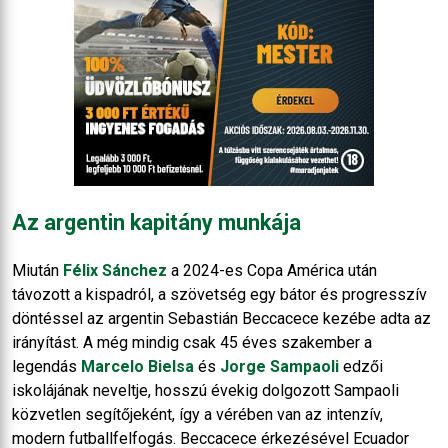
Az argentin kapitány munkája
Miután
Félix Sánchez
a 2024-es Copa América után
távozott a kispadról, a szövetség egy bátor és progresszív
döntéssel az argentin Sebastián Beccacece kezébe adta az
irányítást. A még mindig csak 45 éves szakember a
legendás
Marcelo Bielsa
és
Jorge Sampaoli
edzői
iskolájának neveltje, hosszú évekig dolgozott Sampaoli
közvetlen segítőjeként, így a vérében van az intenzív,
modern futballfelfogás. Beccacece érkezésével Ecuador