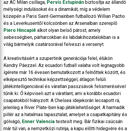
az AC Milan csillaga,
Pervis Estupinán
biztosítja az állandó
mélységi indulásokat és a dinamikát, míg a védelem
közepén a Paris Saint-Germainben futballozó Willian Pacho
és a Leverkusentől kölcsönben az Arsenalban szereplő
Piero Hincapié
alkot olyan belső párost, amely
sebességben, párharcokban és labdakihozatalokban is a
világ bármelyik csatársorával felveszi a versenyt.
A kreativitásért a szupertinik generációja felel, élükön
Kendry Páezzel. Az ecuadori futball valaha volt legnagyobb
ígérete már 16 évesen bemutatkozott a felnőttek között, és
elképesztő technikai képzettséggel, átlagon felüli
játékintelligenciával és váratlan passzsávok felismerésével
tűnik ki. Ő képviseli azt a váratlant, ami a korábbi ecuadori
csapatokból hiányzott. A Chelsea idejekorán lecsapott rá,
jelenleg a River Plate-ben kap játéklehetőséget. A harmadik
pillér az a hatalmas tapasztalat, amelyet a csapatkapitány és
gólvágó,
Enner Valencia
testesít meg. Bár fizikai csúcsán
már túl van, a nemzetközi rutinja, a kapu előtti hidegvére és a