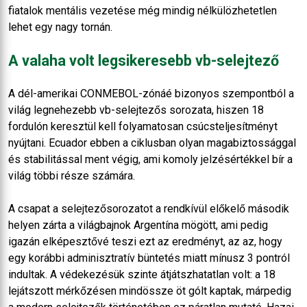
fiatalok mentális vezetése még mindig nélkülözhetetlen
lehet egy nagy tornán.
A valaha volt legsikeresebb vb-selejtező
A dél-amerikai CONMEBOL-zónáé bizonyos szempontból a
világ legnehezebb vb-selejtezős sorozata, hiszen 18
fordulón keresztül kell folyamatosan csúcsteljesítményt
nyújtani. Ecuador ebben a ciklusban olyan magabiztossággal
és stabilitással ment végig, ami komoly jelzésértékkel bír a
világ többi része számára.
A csapat a selejtezősorozatot a rendkívül előkelő második
helyen zárta a világbajnok Argentína mögött, ami pedig
igazán elképesztővé teszi ezt az eredményt, az az, hogy
egy korábbi adminisztratív büntetés miatt mínusz 3 pontról
indultak. A védekezésük szinte átjátszhatatlan volt: a 18
lejátszott mérkőzésen mindössze öt gólt kaptak, márpedig