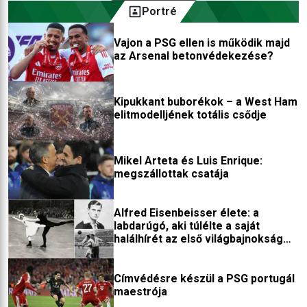
Portré
Vajon a PSG ellen is működik majd
az Arsenal betonvédekezése?
Kipukkant buborékok – a West Ham
elitmodelljének totális csődje
Mikel Arteta és Luis Enrique:
megszállottak csatája
Alfred Eisenbeisser élete: a
labdarúgó, aki túlélte a saját
halálhírét az első világbajnokság
után
Címvédésre készül a PSG portugál
maestrója