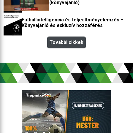
(könyvajánló)
Futballintelligencia és teljesítményelemzés –
Könyvajánló és exkluzív hozzáférés
További cikkek