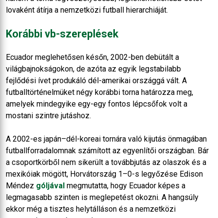
lovaként átírja a nemzetközi futball hierarchiáját.
Korábbi vb-szereplések
Ecuador meglehetősen későn, 2002-ben debütált a
világbajnokságokon, de azóta az egyik legstabilabb
fejlődési ívet produkáló dél-amerikai országgá vált. A
futballtörténelmüket négy korábbi torna határozza meg,
amelyek mindegyike egy-egy fontos lépcsőfok volt a
mostani szintre jutáshoz.
A 2002-es japán–dél-koreai tornára való kijutás önmagában
futballforradalomnak számított az egyenlítői országban. Bár
a csoportkörből nem sikerült a továbbjutás az olaszok és a
mexikóiak mögött, Horvátország 1–0-s legyőzése Edison
Méndez
góljával
megmutatta, hogy Ecuador képes a
legmagasabb szinten is meglepetést okozni. A hangsúly
ekkor még a tisztes helytálláson és a nemzetközi