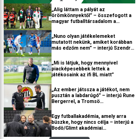
is kipróbálhatta magát.
fiatal argentin edzőt nevezett ki.
„Alig láttam a pályát az
Sebastián Beccacece korábban
örömkönnyektől” – összefogott a
segédedzőként már tevékenykedett
magyar futballtársadalom a
válogatottaknál, azonban eddig
kerekesszékbe került játékosért
klubedzőként dolgozott – Argentínában
„Nuno olyan játékelemeket
több, Európában kevesebb sikerrel.
mutatott nekünk, amiket korábban
más edzőm nem” – interjú Szendrei
Norberttel
„Mi is látjuk, hogy mennyivel
piacképesebbek lettek a
játékosaink az ifi BL miatt”
„Az ember játssza a játékot, nem
pusztán a labdarúgó” – interjú Rune
Bergerrel, a Tromsö
edzőfejlesztőjével
Egy futballakadémia, amely arra
büszke, hogy nincs célja – interjú a
Bodö/Glimt akadémiai
igazgatójával