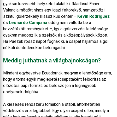
gyakran kevesebb helyzetet alakít ki. Ráadásul Enner
Valencia mögött nincs egy igazi feltörekvő, nemzetközi
szintű, gólérzékeny klasszikus center –
Kevin Rodríguez
és
Leonardo Campana
eddig nem váltotta be a
hozzáfűzött reményeket –, így a gólszerzés felelőssége
gyakran megoszlik a szélsők és a középpályások között.
Ha Páezék rossz napot fognak ki, a csapat hajlamos a gól
nélküli döntetlenekbe beleragadni.
Meddig juthatnak a világbajnokságon?
Mindent egybevetve Ecuadornak megvan a lehetősége arra,
hogy a torna egyik meglepetéscsapataként felborítsa az
előzetes papírformát, és beleszóljon a legnagyobb
esélyesek dolgába.
A kieséses rendszerű tornákon a stabil, áttörhetetlen
védekezés ér a legtöbbet. Egy olyan csapat ellen, amely a
világ legkeményebb selejtezőjében is alig kapott gólt,