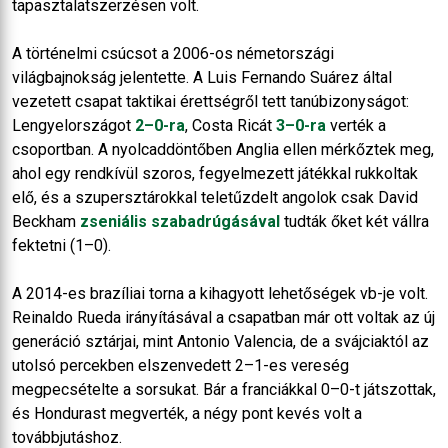
tapasztalatszerzésen volt.
A történelmi csúcsot a 2006-os németországi
világbajnokság jelentette. A Luis Fernando Suárez által
vezetett csapat taktikai érettségről tett tanúbizonyságot:
Lengyelországot
2–0-ra
, Costa Ricát
3–0-ra
verték a
csoportban. A nyolcaddöntőben Anglia ellen mérkőztek meg,
ahol egy rendkívül szoros, fegyelmezett játékkal rukkoltak
elő, és a szupersztárokkal teletűzdelt angolok csak David
Beckham
zseniális szabadrúgásával
tudták őket két vállra
fektetni (1–0).
A 2014-es brazíliai torna a kihagyott lehetőségek vb-je volt.
Reinaldo Rueda irányításával a csapatban már ott voltak az új
generáció sztárjai, mint Antonio Valencia, de a svájciaktól az
utolsó percekben elszenvedett 2–1-es vereség
megpecsételte a sorsukat. Bár a franciákkal 0–0-t játszottak,
és Hondurast megverték, a négy pont kevés volt a
továbbjutáshoz.