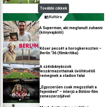
További cikkek
Kultúra
A Superman, aki megtanult zuhanni
(könyvajánló)
Kóser pecsét a horogkereszten –
Berlin ’36 (filmkritika)
A szénbányászok
leszármazottainak üvöltésétől
remegnek a stadion falai
„Egyszerűen csak megszólalt a
fejemben” – interjú a Bölöni-film
zeneszerzőjével