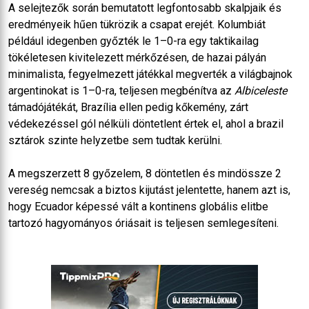
A selejtezők során bemutatott legfontosabb skalpjaik és
eredményeik hűen tükrözik a csapat erejét. Kolumbiát
például idegenben győzték le 1–0-ra egy taktikailag
tökéletesen kivitelezett mérkőzésen, de hazai pályán
minimalista, fegyelmezett játékkal megverték a világbajnok
argentinokat is 1–0-ra, teljesen megbénítva az
Albiceleste
támadójátékát, Brazília ellen pedig kőkemény, zárt
védekezéssel gól nélküli döntetlent értek el, ahol a brazil
sztárok szinte helyzetbe sem tudtak kerülni.
A megszerzett 8 győzelem, 8 döntetlen és mindössze 2
vereség nemcsak a biztos kijutást jelentette, hanem azt is,
hogy Ecuador képessé vált a kontinens globális elitbe
tartozó hagyományos óriásait is teljesen semlegesíteni.