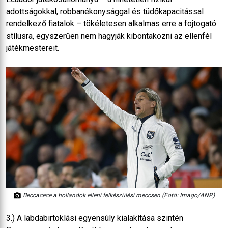
adottságokkal, robbanékonysággal és tüdőkapacitással
rendelkező fiatalok – tökéletesen alkalmas erre a fojtogató
stílusra, egyszerűen nem hagyják kibontakozni az ellenfél
játékmestereit.
Beccacece a hollandok elleni felkészülési meccsen (Fotó: Imago/ANP)
3.) A labdabirtoklási egyensúly kialakítása szintén