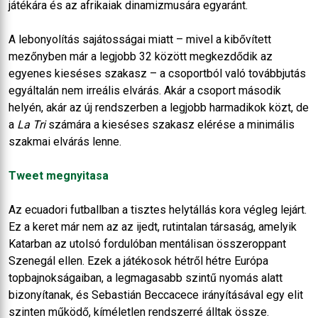
játékára és az afrikaiak dinamizmusára egyaránt.
A lebonyolítás sajátosságai miatt – mivel a kibővített
mezőnyben már a legjobb 32 között megkezdődik az
egyenes kieséses szakasz – a csoportból való továbbjutás
egyáltalán nem irreális elvárás. Akár a csoport második
helyén, akár az új rendszerben a legjobb harmadikok közt, de
a
La Tri
számára a kieséses szakasz elérése a minimális
szakmai elvárás lenne.
Tweet megnyitasa
Az ecuadori futballban a tisztes helytállás kora végleg lejárt.
Ez a keret már nem az az ijedt, rutintalan társaság, amelyik
Katarban az utolsó fordulóban mentálisan összeroppant
Szenegál ellen. Ezek a játékosok hétről hétre Európa
topbajnokságaiban, a legmagasabb szintű nyomás alatt
bizonyítanak, és Sebastián Beccacece irányításával egy elit
szinten működő, kíméletlen rendszerré álltak össze.