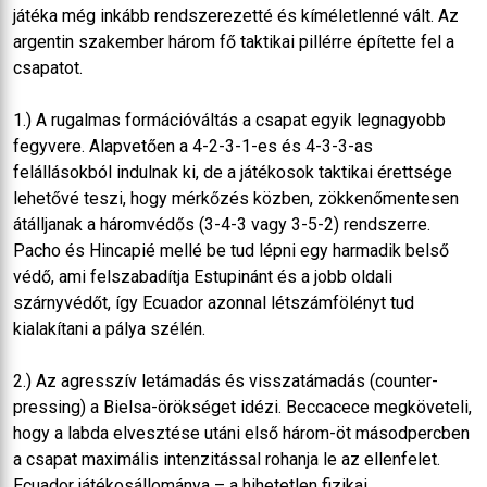
játéka még inkább rendszerezetté és kíméletlenné vált. Az
argentin szakember három fő taktikai pillérre építette fel a
csapatot.
1.) A rugalmas formációváltás a csapat egyik legnagyobb
fegyvere. Alapvetően a 4-2-3-1-es és 4-3-3-as
felállásokból indulnak ki, de a játékosok taktikai érettsége
lehetővé teszi, hogy mérkőzés közben, zökkenőmentesen
átálljanak a háromvédős (3-4-3 vagy 3-5-2) rendszerre.
Pacho és Hincapié mellé be tud lépni egy harmadik belső
védő, ami felszabadítja Estupinánt és a jobb oldali
szárnyvédőt, így Ecuador azonnal létszámfölényt tud
kialakítani a pálya szélén.
2.) Az agresszív letámadás és visszatámadás (counter-
pressing) a Bielsa-örökséget idézi. Beccacece megköveteli,
hogy a labda elvesztése utáni első három-öt másodpercben
a csapat maximális intenzitással rohanja le az ellenfelet.
Ecuador játékosállománya – a hihetetlen fizikai