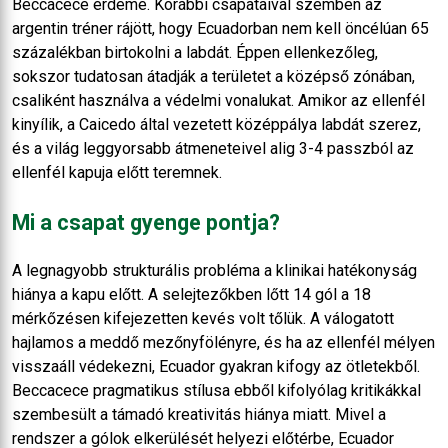
Beccacece érdeme. Korábbi csapataival szemben az
argentin tréner rájött, hogy Ecuadorban nem kell öncélúan 65
százalékban birtokolni a labdát. Éppen ellenkezőleg,
sokszor tudatosan átadják a területet a középső zónában,
csaliként használva a védelmi vonalukat. Amikor az ellenfél
kinyílik, a Caicedo által vezetett középpálya labdát szerez,
és a világ leggyorsabb átmeneteivel alig 3-4 passzból az
ellenfél kapuja előtt teremnek.
Mi a csapat gyenge pontja?
A legnagyobb strukturális probléma a klinikai hatékonyság
hiánya a kapu előtt. A selejtezőkben lőtt 14 gól a 18
mérkőzésen kifejezetten kevés volt tőlük. A válogatott
hajlamos a meddő mezőnyfölényre, és ha az ellenfél mélyen
visszaáll védekezni, Ecuador gyakran kifogy az ötletekből.
Beccacece pragmatikus stílusa ebből kifolyólag kritikákkal
szembesült a támadó kreativitás hiánya miatt. Mivel a
rendszer a gólok elkerülését helyezi előtérbe, Ecuador