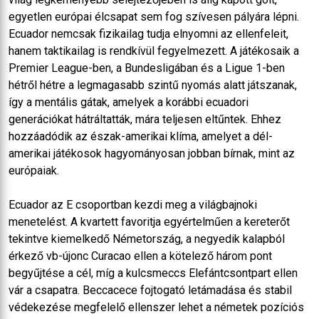
egyetlen európai élcsapat sem fog szívesen pályára lépni.
Ecuador nemcsak fizikailag tudja elnyomni az ellenfeleit,
hanem taktikailag is rendkívül fegyelmezett. A játékosaik a
Premier League-ben, a Bundesligában és a Ligue 1-ben
hétről hétre a legmagasabb szintű nyomás alatt játszanak,
így a mentális gátak, amelyek a korábbi ecuadori
generációkat hátráltatták, mára teljesen eltűntek. Ehhez
hozzáadódik az észak-amerikai klíma, amelyet a dél-
amerikai játékosok hagyományosan jobban bírnak, mint az
európaiak.
Ecuador az E csoportban kezdi meg a világbajnoki
menetelést. A kvartett favoritja egyértelműen a kereterőt
tekintve kiemelkedő Németország, a negyedik kalapból
érkező vb-újonc Curacao ellen a kötelező három pont
begyűjtése a cél, míg a kulcsmeccs Elefántcsontpart ellen
vár a csapatra. Beccacece fojtogató letámadása és stabil
védekezése megfelelő ellenszer lehet a németek pozíciós