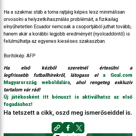
Ha a szakmai stáb a torna rajtjáig képes lesz minimálisan
orvosolni a helyzetkihasználás problémáit, a fizikailag
elnyűhetetlen Ecuador nemcsak a csoportjából juthat tovább,
hanem akár a korábbi legjobb eredményét (nyolcaddöntő) is
felülmúlhatja az egyenes kieséses szakaszban.
Borítókép: AFP
Ha első kézből szeretnél értesülni a
legfrissebb futballhírekről, látogass el
a Goal.com
Magyarország weboldalára
, ahol rengeteg exkluzív
tartalom vár rád!
Új játékosként itt bónuszt is aktiválhatsz az első
fogadáshoz!
Ha tetszett a cikk, oszd meg ismerőseiddel is.