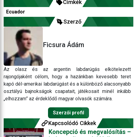
Címkék
Ecuador
Szerző
Ficsura Ádám
Az olasz és az argentin labdarúgás elkötelezett
rajongójaként célom, hogy a hazánkban kevesebb teret
kapó dél-amerikai labdarúgást és a különböző alacsonyabb
osztályú bajnokságok csapatait, játékosait minél inkább
„elhozzam” az érdeklődő magyar olvasók számára.
Szerzői profil
Kapcsolódó Cikkek
Koncepció és megvalósítás –