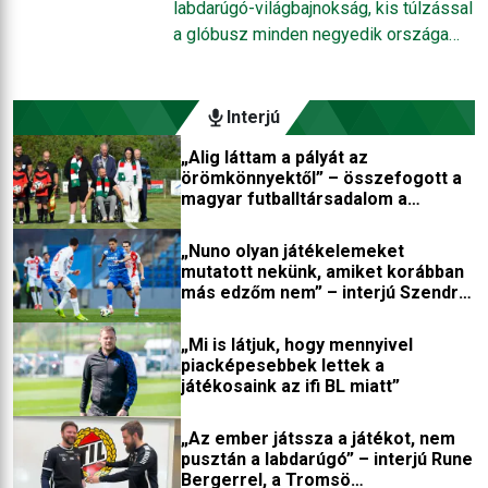
labdarúgó-világbajnokság, kis túlzással
Mexikóval közösen ad otthon a sportág
a glóbusz minden negyedik országa
csúcstornájának, a hivatalos program
részt vehet a sportág csúcstornáján, a
szerint a közel-keleti ország éppen az
futball legrangosabb seregszemléjén.
Egyesült Államokban játszaná a
A közösségi média egyre fokozódó
Interjú
csoportmérkőzéseit. A FIFA elnöke
térnyerésével a vb körüli felhajtás is
szerint Iránnak mindenképpen ott kell
„Alig láttam a pályát az
egyre nagyobb lesz, ez nem kérdés, de
örömkönnyektől” – összefogott a
lennie a vébén, és Donald Trumpnak
vajon a látványcirkusz képes lehet
magyar futballtársadalom a
sincs ellene semmi kifogása –
elfedni a Mundial megkopó patináját?
kerekesszékbe került játékosért
Teheránban viszont nem feltétlenül
„Nuno olyan játékelemeket
gondolják így.
mutatott nekünk, amiket korábban
más edzőm nem” – interjú Szendrei
Norberttel
„Mi is látjuk, hogy mennyivel
piacképesebbek lettek a
játékosaink az ifi BL miatt”
„Az ember játssza a játékot, nem
pusztán a labdarúgó” – interjú Rune
Bergerrel, a Tromsö