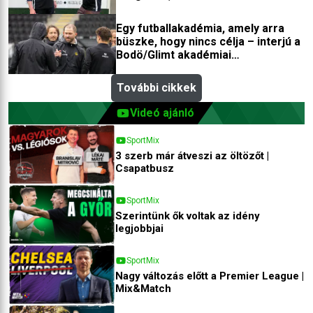
edzőfejlesztőjével
Egy futballakadémia, amely arra
büszke, hogy nincs célja – interjú a
Bodö/Glimt akadémiai
igazgatójával
További cikkek
Videó ajánló
SportMix
3 szerb már átveszi az öltözőt |
Csapatbusz
SportMix
Szerintünk ők voltak az idény
legjobbjai
SportMix
Nagy változás előtt a Premier League |
Mix&Match