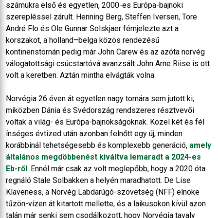
számukra első és egyetlen, 2000-es Európa-bajnoki
szerepléssel zárult. Henning Berg, Steffen Iversen, Tore
André Flo és Ole Gunnar Solskjaer fémjelezte azt a
korszakot, a holland–belga közös rendezésű
kontinenstornán pedig már John Carew és az azóta norvég
válogatottsági csúcstartóvá avanzsált John Arne Riise is ott
volt a keretben. Aztán mintha elvágták volna.
Norvégia 26 éven át egyetlen nagy tornára sem jutott ki,
miközben Dánia és Svédország rendszeres résztvevői
voltak a világ- és Európa-bajnokságoknak. Közel két és fél
ínséges évtized után azonban felnőtt egy új, minden
korábbinál tehetségesebb és komplexebb generáció,
amely
általános megdöbbenést kiváltva lemaradt a 2024-es
Eb-ről
. Ennél már csak az volt meglepőbb, hogy a 2020 óta
regnáló Stale Solbakken a helyén maradhatott. De Lise
Klaveness, a Norvég Labdarúgó-szövetség (NFF) elnöke
tűzön-vízen át kitartott mellette, és a laikusokon kívül azon
talán már senki sem csodálkozott, hogy Norvégia tavaly