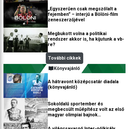
„Egyszerűen csak megszólalt a
fejemben” – interjú a Bölöni-film
zeneszerzőjével
Megbukott volna a politikai
rendszer akkor is, ha kijutunk a vb-
re?
További cikkek
Könyvajánló
A hátravont középcsatár diadala
(könyvajánló)
Sokoldalú sportember és
megbecsült műépítész volt az első
magyar olimpiai bajnok
(könyvajánló)
A világcsavargó Inter-gólkirály