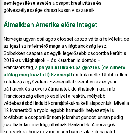
semlegesítése esetén a csapat kreativitása és
gólveszélyessége drasztikusan visszaesik.
Álmaikban Amerika előre integet
Norvégia ugyan csillagos ötössel abszolválta a felvételit, de
az igazi szintfelmérő maga a világbajnokság lesz.
Solbakken csapata az egyik legerősebb csoportba került: a
2018-as világbajnok – és Katarban is döntős –
Franciaország,
a pályán Afrika-kupa győztes (de címétől
utólag megfosztott) Szenegál
és Irak mellé. Utóbbi ellen
kötelező a győzelem, Szenegállal szemben az egyéni
párharcok és a gyors átmenetek dönthetnek majd, míg
Franciaország ellen jó eséllyel a reaktív, mélyebb
védekezésből induló kontrajátékukra kell alapozniuk. Mivel a
12 kvartettből a nyolc legjobb harmadik helyezettje is
továbbjut, a csoportkör nem jelenthet gondot, onnan pedig
jósolhatatlan, meddig juthatnak Haalandék. A norvégok
képesek rá, hogy egy meccsen bármelyik elitcsapatot