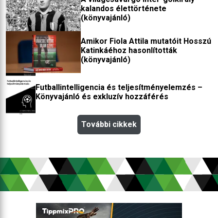
kalandos élettörténete
(könyvajánló)
Amikor Fiola Attila mutatóit Hosszú
Katinkáéhoz hasonlították
(könyvajánló)
Futballintelligencia és teljesítményelemzés –
Könyvajánló és exkluzív hozzáférés
További cikkek