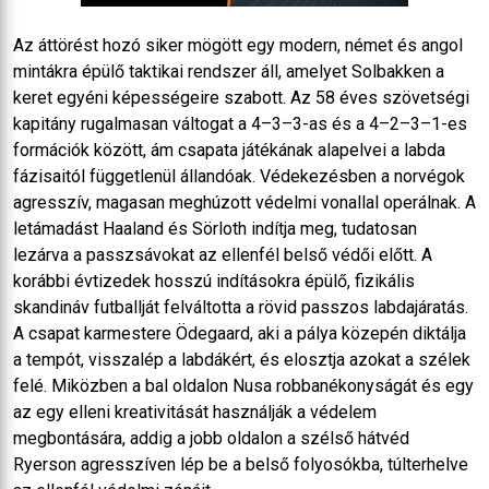
Az áttörést hozó siker mögött egy modern, német és angol
mintákra épülő taktikai rendszer áll, amelyet Solbakken a
keret egyéni képességeire szabott. Az 58 éves szövetségi
kapitány rugalmasan váltogat a 4–3–3-as és a 4–2–3–1-es
formációk között, ám csapata játékának alapelvei a labda
fázisaitól függetlenül állandóak. Védekezésben a norvégok
agresszív, magasan meghúzott védelmi vonallal operálnak. A
letámadást Haaland és Sörloth indítja meg, tudatosan
lezárva a passzsávokat az ellenfél belső védői előtt. A
korábbi évtizedek hosszú indításokra épülő, fizikális
skandináv futballját felváltotta a rövid passzos labdajáratás.
A csapat karmestere Ödegaard, aki a pálya közepén diktálja
a tempót, visszalép a labdákért, és elosztja azokat a szélek
felé. Miközben a bal oldalon Nusa robbanékonyságát és egy
az egy elleni kreativitását használják a védelem
megbontására, addig a jobb oldalon a szélső hátvéd
Ryerson agresszíven lép be a belső folyosókba, túlterhelve