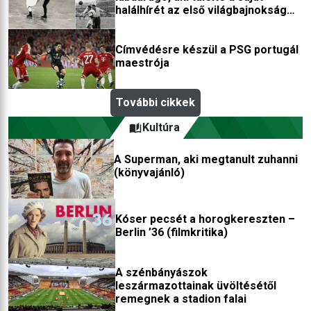
halálhírét az első világbajnokság
után
Címvédésre készül a PSG portugál
maestrója
További cikkek
Kultúra
A Superman, aki megtanult zuhanni
(könyvajánló)
Kóser pecsét a horogkereszten –
Berlin ’36 (filmkritika)
A szénbányászok
leszármazottainak üvöltésétől
remegnek a stadion falai