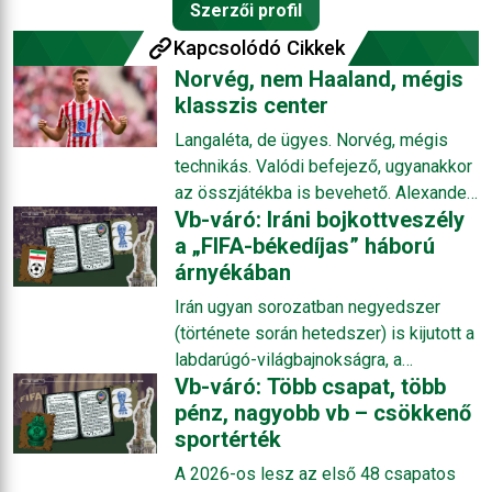
Szerzői profil
Kapcsolódó Cikkek
Norvég, nem Haaland, mégis
klasszis center
Langaléta, de ügyes. Norvég, mégis
technikás. Valódi befejező, ugyanakkor
az összjátékba is bevehető. Alexander
Vb-váró: Iráni bojkottveszély
Sörloth immár második éve futballozik
a „FIFA-békedíjas” háború
ragyogóan az Atléticóban, pedig
árnyékában
korántsem egyenes pályán jutott el
Madridig. És eljutott oda, hogy nem
Irán ugyan sorozatban negyedszer
csak hogy az őt jól ismerők, hanem a
(története során hetedszer) is kijutott a
széles futballtársadalom körében is
labdarúgó-világbajnokságra, a
elismert center. Sörloth útja a
Vb-váró: Több csapat, több
részvétele azonban közel sem vehető
trondheimi ismeretlenségből a
pénz, nagyobb vb – csökkenő
biztosra, miután február vége óta
Bajnokok Ligája nagyszínpadára.
sportérték
háborús konfliktusban áll az Egyesült
Államokkal, az egyik rendező
A 2026-os lesz az első 48 csapatos
országgal. Noha az USA Kanadával és