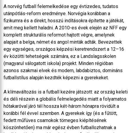
A norvég futball felemelkedése egy évtizedes, tudatos
utánpótlás-reform eredménye. Norvégia korábban a
fizikumra és a direkt, hosszú indításokra építette a játékát,
amit meg kellett haladni. A 2010-es évek elején az NFF egy
komplett strukturális reformot hajtott végre, amelynek
alapjait a belga, német és angol minták adták. Bevezettek
egy egységes, országos képzési keretrendszert a 12–16
év közötti tehetségek számára, ez a Landslagsskolen
(magyarul válogatott iskola) projekt. Minden régióban
azonos szakmai elvek és modern, labdabiztos, domináns
futballstílus alapján kezdték képezni a gyerekeket.
A klímaváltozás is a futball kezére játszott: az ország keleti
és déli részein a globális felmelegedés miatt a folyamatos
hótakaróval járó tél hossza két-három hónapra rövidült a
korábbi fél évvel szemben. A gyerekek így (és a fűtött,
fedett műfüves csarnokok tömeges kiépítésének
köszönhetően) ma már egész évben futballozhatnak a