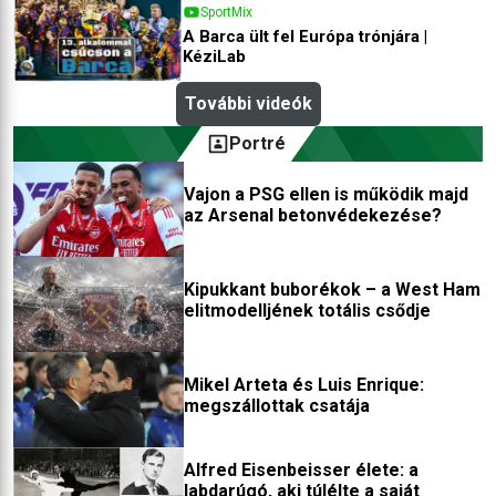
SportMix
A Barca ült fel Európa trónjára |
KéziLab
További videók
Portré
Vajon a PSG ellen is működik majd
az Arsenal betonvédekezése?
Kipukkant buborékok – a West Ham
elitmodelljének totális csődje
Mikel Arteta és Luis Enrique:
megszállottak csatája
Alfred Eisenbeisser élete: a
labdarúgó, aki túlélte a saját