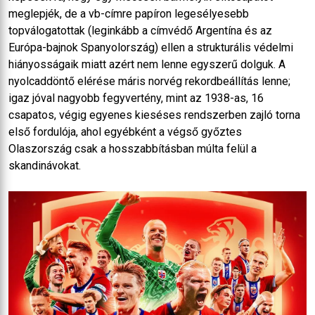
meglepjék, de a vb-címre papíron legesélyesebb
topválogatottak (leginkább a címvédő Argentína és az
Európa-bajnok Spanyolország) ellen a strukturális védelmi
hiányosságaik miatt azért nem lenne egyszerű dolguk. A
nyolcaddöntő elérése máris norvég rekordbeállítás lenne;
igaz jóval nagyobb fegyvertény, mint az 1938-as, 16
csapatos, végig egyenes kieséses rendszerben zajló torna
első fordulója, ahol egyébként a végső győztes
Olaszország csak a hosszabbításban múlta felül a
skandinávokat.