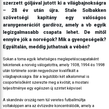
szerzett góljával jutott ki a világbajnokságra
– 28 év után újra. Stale Solbakken
szövetségi kapitány egy valóságos
aranygenerációt gardíroz, amely a vb egyik
legizgalmasabb csapata lehet. De mitől
ennyire jók a norvégok? Mik a gyengeségeik?
Egyáltalán, meddig juthatnak a vébén?
Sokan a torna egyik lehetséges meglepetéscsapataként
tekintenek a norvég válogatottra, amely 1938, 1994 és 1998
után története során negyedszer kvalifikált a
világbajnokságra. Bár a legutóbbi két alkalommal is
csoportelsőként szerezte meg a kvótát, a mostani
teljesítménye egy egészen új szintet képvisel.
A skandináv ország nem túl veretes futballmúltja
voltaképpen arra az évtizedre koncentrálódik, amely a