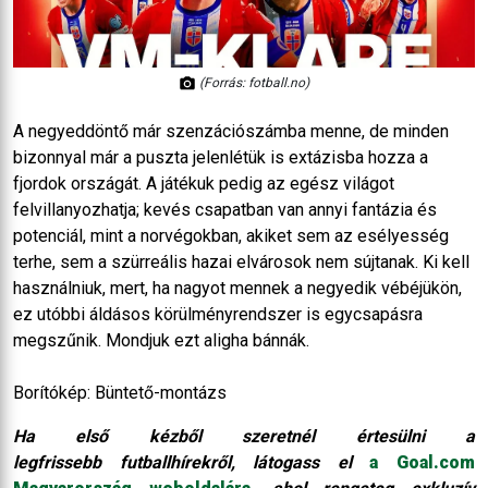
(Forrás: fotball.no)
A negyeddöntő már szenzációszámba menne, de minden
bizonnyal már a puszta jelenlétük is extázisba hozza a
fjordok országát. A játékuk pedig az egész világot
felvillanyozhatja; kevés csapatban van annyi fantázia és
potenciál, mint a norvégokban, akiket sem az esélyesség
terhe, sem a szürreális hazai elvárosok nem sújtanak. Ki kell
használniuk, mert, ha nagyot mennek a negyedik vébéjükön,
ez utóbbi áldásos körülményrendszer is egycsapásra
megszűnik. Mondjuk ezt aligha bánnák.
Borítókép: Büntető-montázs
Ha első kézből szeretnél értesülni a
legfrissebb futballhírekről, látogass el
a Goal.com