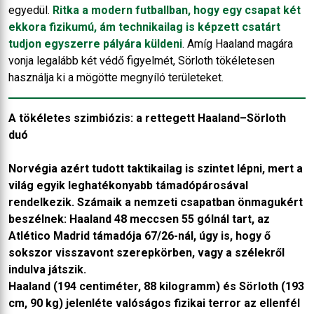
egyedül.
Ritka a modern futballban, hogy egy csapat két
ekkora fizikumú, ám technikailag is képzett csatárt
tudjon egyszerre pályára küldeni
. Amíg Haaland magára
vonja legalább két védő figyelmét, Sörloth tökéletesen
használja ki a mögötte megnyíló területeket.
A tökéletes szimbiózis: a rettegett Haaland–Sörloth
duó
Norvégia azért tudott taktikailag is szintet lépni, mert a
világ egyik leghatékonyabb támadópárosával
rendelkezik. Számaik a nemzeti csapatban önmagukért
beszélnek: Haaland 48 meccsen 55 gólnál tart, az
Atlético Madrid támadója 67/26-nál, úgy is, hogy ő
sokszor visszavont szerepkörben, vagy a szélekről
indulva játszik.
Haaland (194 centiméter, 88 kilogramm) és Sörloth (193
cm, 90 kg) jelenléte valóságos fizikai terror az ellenfél