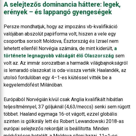
A selejtezős dominancia háttere: legek,
erények – és lappangó gyengeségek
Persze mondhatjuk, hogy az impozáns vb-kvalifikáció
valójában abszolút papírforma volt, hiszen a vele egy
csoportba sorsolt Moldova, Észtország és Izrael nem
lehetett ellenfél Norvégia számára, de mint kiderült,
a
története legnagyobb válságát élő Olaszország
sem
volt az. Az immár sorozatban a harmadik világbajnokságról
is lemaradó olaszokat is oda-vissza verték Haalandék, az
utolsó fordulóban egy 4–1-es kiütéssel vitték be a
kegyelemdöfést Milánóban.
Európából Norvégián kívül csak Anglia kvalifikált hibátlan
teljesítménnyel, 37 góljuknál (4,63/meccs) senki sem rúgott
többet. Haaland egymaga 16-ot vágott, ezzel globális
szinten is gólkirály lett és Robert Lewandowski 2018-as
európai selejtezős rekordját is beállította. Minden
mérkőzésen betalált, a Moldova elleni hazai, 11–1-es