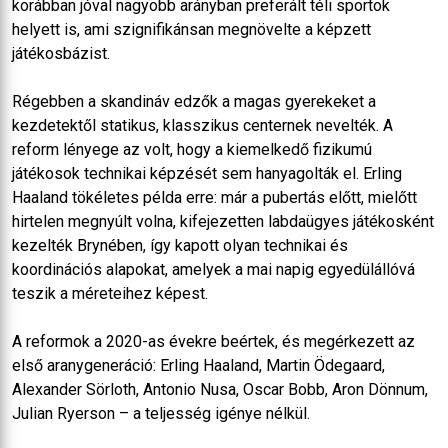
korábban jóval nagyobb arányban preferált téli sportok
helyett is, ami szignifikánsan megnövelte a képzett
játékosbázist.
Régebben a skandináv edzők a magas gyerekeket a
kezdetektől statikus, klasszikus centernek nevelték. A
reform lényege az volt, hogy a kiemelkedő fizikumú
játékosok technikai képzését sem hanyagolták el. Erling
Haaland tökéletes példa erre: már a pubertás előtt, mielőtt
hirtelen megnyúlt volna, kifejezetten labdaügyes játékosként
kezelték Brynében, így kapott olyan technikai és
koordinációs alapokat, amelyek a mai napig egyedülállóvá
teszik a méreteihez képest.
A reformok a 2020-as évekre beértek, és megérkezett az
első aranygeneráció: Erling Haaland, Martin Ödegaard,
Alexander Sörloth, Antonio Nusa, Oscar Bobb, Aron Dönnum,
Julian Ryerson – a teljesség igénye nélkül.