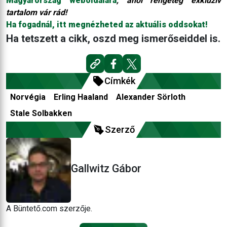
Magyarország weboldalára
, ahol rengeteg exkluzív
tartalom vár rád!
Ha fogadnál, itt megnézheted az aktuális oddsokat!
Ha tetszett a cikk, oszd meg ismerőseiddel is.
Címkék
Norvégia
Erling Haaland
Alexander Sörloth
Stale Solbakken
Szerző
Gallwitz Gábor
A Büntető.com szerzője.