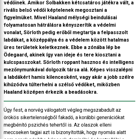
védőinek. Amikor Solbakken kétcsatáros játékra vált, a
rivális belső védői képtelenek megosztani a
figyelmüket. Mivel Haaland mélységi beindulásai
folyamatosan hátrálásra kényszerítik a védelmi
vonalat, Sörloth pedig erőből megtartja a felpasszolt
labdákat, a középpálya és a védelem között hatalmas
üres területek keletkeznek. Ebbe a zónába lép be
Ödegaard, akinek így van ideje és tere kiosztani a
kulcspasszokat. Sörloth roppant hasznos és intelligens
mezőnymunkával dolgozik társa alá. Képes visszalépni
a labdákért hamis kilencesként, vagy akár a jobb szélre
kihúzódva túlterhelni a szélső védőket, miközben
Haaland középen érkezik a beadásokra.
Úgy fest, a norvég válogatott végleg megszabadult az
örökös sikertelenségből fakadó, a korábbi generációkat
megbénító pszichés tehertől is. Az olaszok elleni
meccseken tagjai azt is bizonyították, hogy nyomás alatt