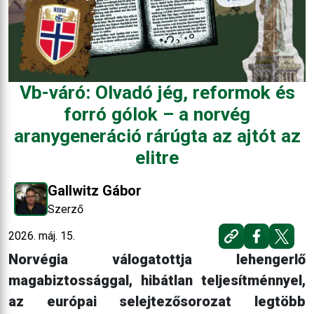
Vb-váró: Olvadó jég, reformok és
forró gólok – a norvég
aranygeneráció rárúgta az ajtót az
elitre
Gallwitz Gábor
Szerző
2026. máj. 15.
Norvégia válogatottja lehengerlő
magabiztossággal, hibátlan teljesítménnyel,
az európai selejtezősorozat legtöbb