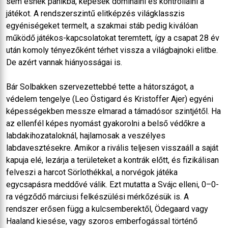
sem esnek pánikba, képesek dominálni és kontrollálni a
játékot. A rendszerszintű elitképzés világklasszis
egyéniségeket termelt, a szakmai stáb pedig kiválóan
működő játékos-kapcsolatokat teremtett, így a csapat 28 év
után komoly tényezőként térhet vissza a világbajnoki elitbe.
De azért vannak hiányosságai is.
Bár Solbakken szervezettebbé tette a hátországot, a
védelem tengelye (Leo Östigard és Kristoffer Ajer) egyéni
képességekben messze elmarad a támadósor szintjétől. Ha
az ellenfél képes nyomást gyakorolni a belső védőkre a
labdakihozataloknál, hajlamosak a veszélyes
labdavesztésekre. Amikor a rivális teljesen visszaáll a saját
kapuja elé, lezárja a területeket a kontrák előtt, és fizikálisan
felveszi a harcot Sörlothékkal, a norvégok játéka
egycsapásra meddővé válik. Ezt mutatta a Svájc elleni, 0–0-
ra végződő márciusi felkészülési mérkőzésük is. A
rendszer erősen függ a kulcsemberektől, Ödegaard vagy
Haaland kiesése, vagy szoros emberfogással történő